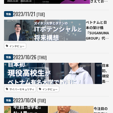
にと
１）
絶対
さえておく
って
しな
べき2024年
重要
い
のAIトレン
2023
/
11
/
21
[TUE]
特集
にな
ドを知る特
るこ
ベトナムと日
設サイト
と
本の架け橋
「Ledge.ai
AI法
『SUGANUMA
23to24」
務の
GROUP』代表
を公開
スペ
に聞く、ズイ
インタビュー
シャ
タン大学とダ
リス
ナンのITポテ
2023
/
10
/
26
[THU]
特集
トが
ンシャルと将
解説
来構想
日本
初、
現役
高校
生が
サイバーセキュリティ
インタビュー
ベト
ナム
2023
/
10
/
24
[TUE]
特集
有名
大学
今注目の