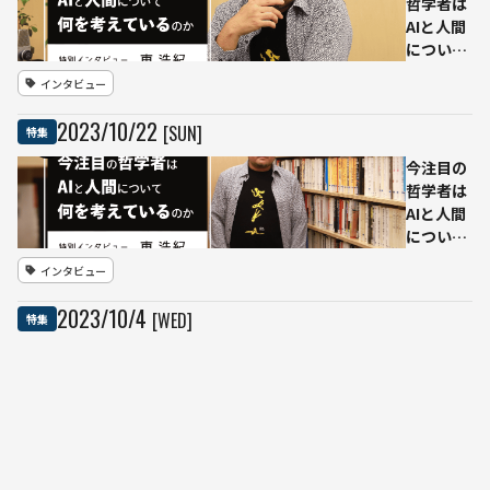
で教
哲学者は
壇
AIと人間
に！
について
18
何を考え
インタビュー
歳に
ているの
して
か 東浩
2023
/
10
/
22
[SUN]
特集
国内
紀インタ
企業
ビュー
今注目の
から
【vol.2】
哲学者は
採用
AIと人間
オフ
について
ァー
何を考え
インタビュー
殺到
ているの
のホ
か 東浩
2023
/
10
/
4
[WED]
特集
ワイ
紀インタ
トハ
ビュー
生
ッカ
【vol.1】
成
ー
AI
独占
に
イン
は
タビ
イベントレポート
国内企業事例
苦
ュー