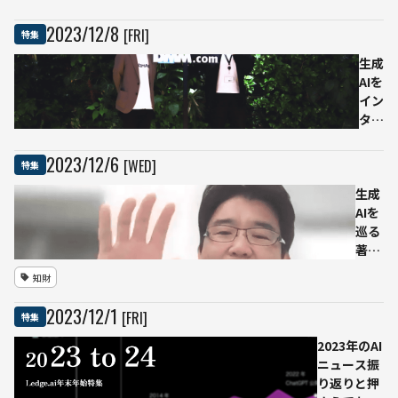
成AI
を強
2023
/
12
/
8
[FRI]
特集
化す
べ
生成
し：
AIを
ファ
イン
イン
ター
チュ
ネッ
ーニ
ト普
2023
/
12
/
6
[WED]
特集
ング
及期
生成
して
の
AIを
ビジ
「も
巡る
ネス
っと
著作
に活
早く
権の
用さ
やっ
知財
動向
せた
てお
と
い基
けば
2023
/
12
/
1
[FRI]
特集
2024
盤モ
良か
年以
デル
っ
2023年のAI
降に
（そ
た」
ニュース振
企業
の
には
り返りと押