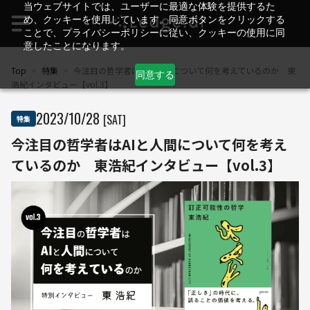
当ウェブサイトでは、ユーザーに最適な体験を提供するた
め、クッキーを使用しています。同意ボタンをクリックする
ことで、プライバシーポリシーに従い、クッキーの使用に同
意したことになります。
Top
>
特集
>
今注目の哲学者はAIと人間について何を考えているのか 東
同意する
浩紀インタビュー【vol.3】
2023
/
10
/
28
[SAT]
特集
今注目の哲学者はAIと人間について何を考え
ているのか 東浩紀インタビュー【vol.3】