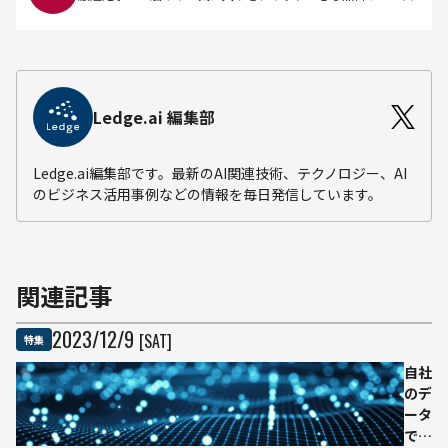
Ledge.ai 編集部
Ledge.ai編集部です。最新のAI関連技術、テクノロジー、AI
のビジネス活用事例などの情報を毎日発信しています。
関連記事
2023
/
12
/
9
[SAT]
特集
自社
のデ
ータ
で生