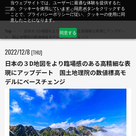
当ウェブサイトでは、ユーザーに最適な体験を提供するた
め、クッキーを使用しています。同意ボタンをクリックする
ことで、プライバシーポリシーに従い、クッキーの使用に同
意したことになります。
Top
>
>
日本の３D地図をより臨場感のある高精細な表現にアップデー
同意する
ト 国土地理院の数値標高モデルにベースチェンジ
2022
/
12
/
8
[THU]
日本の３D地図をより臨場感のある高精細な表
現にアップデート 国土地理院の数値標高モ
デルにベースチェンジ