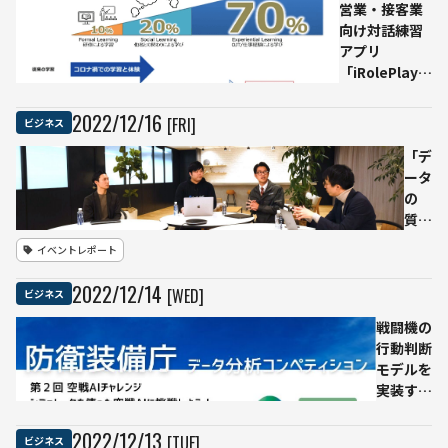
営業・接客業
向け対話練習
アプリ
「iRolePlay」
AIが弱点・重
点箇所を指摘
2022
/
12
/
16
[FRI]
ビジネス
「デ
ータ
の
質・
量に
イベントレポート
こだ
わる
2022
/
12
/
14
[WED]
ビジネス
べ
き」
戦闘機の
今学
行動判断
ぶべ
モデルを
きAI
実装する
導入
データ分
の成
析コンペ
2022
/
12
/
13
[TUE]
ビジネス