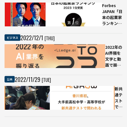
Forbes
につ
監視
JAPAN「日
なげ
で愛
本の起業家
る新
車を
ランキング
サー
見守
2023」1位
ビス
る
はファスト
の提
「マ
2022
/
12
/
1
[THU]
ビジネス
ドクター
供開
イカ
2022年の
始
ーウ
AI界隈を
ォッ
文字と動
チ」
画で振り
機能
返る
追加
Ledge.ai
2022
/
11
/
29
[TUE]
公共
の年末特
集サイト
新共
を公開
通テ
スト
で問
われ
る
「見