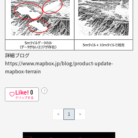
詳細ブログ

https://www.mapbox.jp/blog/product-update-
mapbox-terrain
Like!
？
0
クリップする
<
1
>