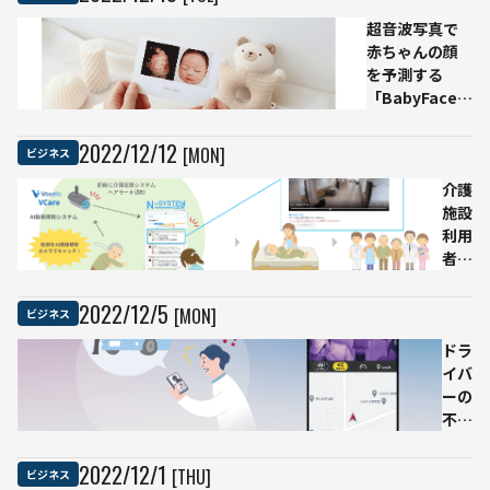
功手
ティショ
法
超音波写真で
ン「第2
赤ちゃんの顔
回 空戦
を予測する
AIチャレ
「BabyFace」
ンジ〜シ
が日本市場に
ュミレー
進出
タを使っ
2022
/
12
/
12
[MON]
ビジネス
た空戦AI
に挑戦し
介護
よ
施設
う！〜」
利用
が12月
者の
16日よ
転
り開催
倒・
2022
/
12
/
5
[MON]
ビジネス
転
落・
ドラ
滑落
イバ
事故
ーの
を検
不安
知
を解
し、
消！
2022
/
12
/
1
[THU]
ビジネス
予防
遠隔