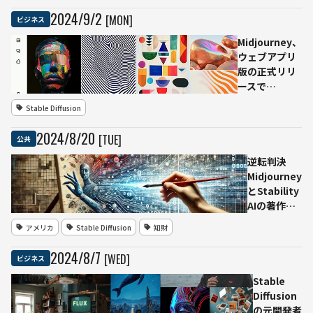
役に就任
2024
/
9
/
2
[MON]
ビジネス
Midjourney、
ウェブアプリ
版の正式リリ
ースで
Discordアカ
Stable Diffusion
ウント不要
に ハードウ
2024
/
8
/
20
[TUE]
公共
ェア分野への
参入も発表
逆転判決
Midjourney
とStability
AIの著作権
問題：アー
アメリカ
Stable Diffusion
知財
ティスト側
の著作権侵
2024
/
8
/
7
[WED]
ビジネス
害訴えが継
続へ 米連
Stable
邦裁判所
Diffusion
の元開発者