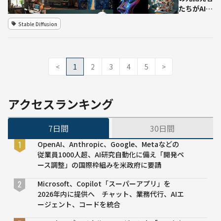
たちがAI企
業「Black
Stable Diffusion
Forest
Labs」を
設立し、新
たにオープ
<
1
2
3
4
5
>
ンソースの
画像生成
AI「Flux」
アクセスランキング
を発表
7日間
30日間
OpenAI、Anthropic、Google、Metaなどの
従業員1000人超、AI研究自動化に備え「開発ペ
ース調整」の国際枠組みを米政府に要請
Microsoft、Copilot「スーパーアプリ」を
2026年内に提供へ チャット、業務代行、AIエ
ージェント、コードを統合