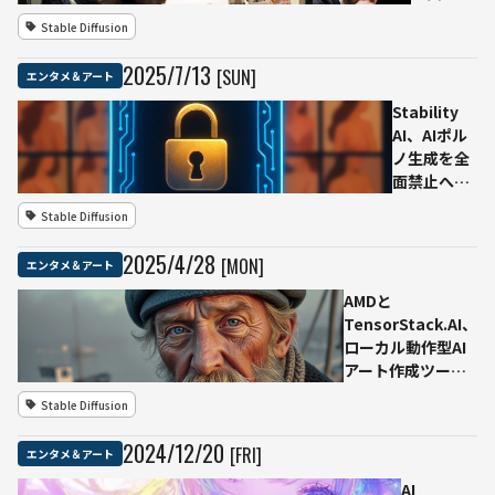
全国
い画
Stable Diffusion
初の
像”を生
摘発
成
2025
/
7
/
13
[SUN]
エンタメ＆アート
Black
Forest
Stability
Labs、
AI、AIポル
オープン
ノ生成を全
ライセン
面禁止へ
スの新モ
──7月31
Stable Diffusion
デル
日から利用
「FLUX.1
規約改定、
2025
/
4
/
28
[MON]
エンタメ＆アート
Krea
Stable
[dev]」
Diffusion・
AMDと
で挑
API・OSS
TensorStack.AI、
む“ポス
を含む全サ
ローカル動作型AI
ト AI ル
ービスで性
アート作成ツール
ック”
的コンテン
「Amuse 3.0」ベ
Stable Diffusion
ツを遮断
ータ版を発表
2024
/
12
/
20
[FRI]
エンタメ＆アート
AI