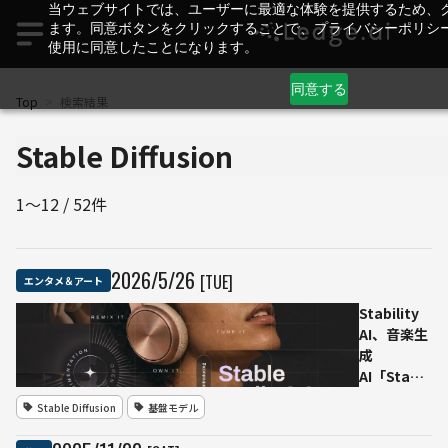
当ウェブサイトでは、ユーザーに最適な体験を提供するため、
ます。同意ボタンをクリックすることで、プライバシーポリシ
使用に同意したことになります。
同意する
Top
>
検索結果
1～12 / 52件
2026
/
5
/
26
[TUE]
エンタメ＆アート
Stability
AI、音楽生
成
AI「Stable
Audio
Stable Diffusion
基盤モデル
3.0」公
開 最大6