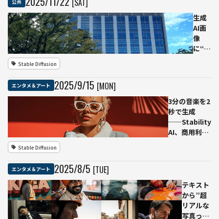
2025
/
11
/
22
[SAT]
公共
分超の楽曲
生成、オー
生成
プンウェイ
AI画
トモデルも
像
提供
に“著
作
Stable Diffusion
権”成
立と
2025
/
9
/
15
[MON]
エンタメ＆アート
判
断
3分の音楽を2
千葉
秒で生成
県
──Stability
警、
AI、商用利用
無断
可能な高品質
Stable Diffusion
複製
音楽生成
で27
AI「Stable
2025
/
8
/
5
[TUE]
エンタメ＆アート
歳男
Audio 2.5」
を書
をリリース
テキスト
類送
から”超
致
リアルな
──
写真っぽ