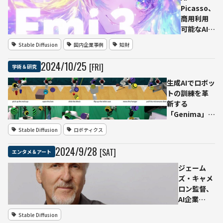
Picasso、
商用利用
可能なAIア
ート生成
Stable Diffusion
国内企業事例
知財
モデル
「Emi 3」
2024
/
10
/
25
[FRI]
学術＆研究
を無償公
開 200単
生成AIでロボッ
語の詳細
トの訓練を革
プロンプ
新する
トに対応
「Genima」、
し、自然
ロンドンの研
Stable Diffusion
ロボティクス
かつ表現
究チームが発
豊かに画
表
2024
/
9
/
28
[SAT]
エンタメ＆アート
像を生成
する
ジェーム
ズ・キャメ
ロン監督、
AI企業
「Stability
Stable Diffusion
AI」の取締