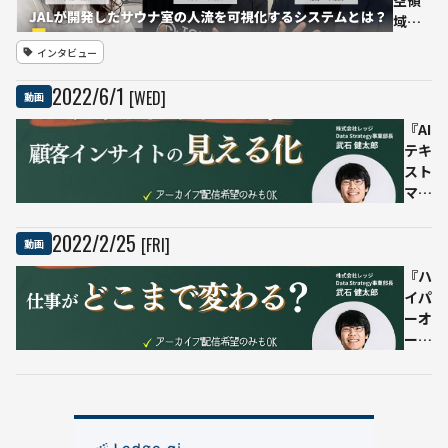
空領
方か
ー
域の
ら拡
管
新規
大・
理
インタビュー
事
管理
業
まで
2022
/
6
/
1
[WED]
動画
サウ
ナマ
『AI
ーケ
テキ
ット
スト
をタ
マイ
ーゲ
ニン
ット
グ』
2022
/
2
/
25
[FRI]
動画
に混
の目
雑状
的や
『ハ
況を
活用
イパ
可視
事例
ーオ
化
を解
ート
説
メー
ショ
ン』
の活
用方