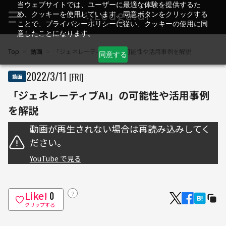
当ウェブサイトでは、ユーザーに最適な体験を提供するた
め、クッキーを使用しています。同意ボタンをクリックする
ことで、プライバシーポリシーに従い、クッキーの使用に同
意したことになります。
Top
>
動画
>
「ジェネレーティブAI」の可能性や活用事例を解説
同意する
2022
/
3
/
11
[FRI]
動画
「ジェネレーティブAI」の可能性や活用事例
を解説
動画が再生されない場合は再読み込みしてく
ださい。
YouTube で見る
Like!
？
0
クリップする