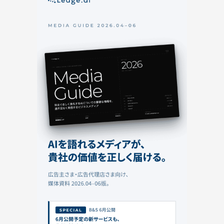
法や
事例
を解
説