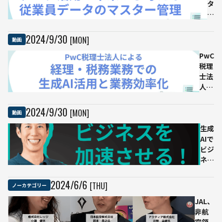
は？
す未
タ
来の
活
働き
用
方
の
2024
/
9
/
30
[MON]
動画
未
PwC
来
税理
か
士法
ら
人に
考
よる
え
経
る
2024
/
9
/
30
[MON]
動画
理・
従
税務
生成
業
業務
AIで
員
での
ビジ
デ
生成
ネス
ー
AI活
を加
タ
用と
速さ
の
2024
/
6
/
6
[THU]
ノーカテゴリー
業務
せ
マ
JAL、
効率
る！
ス
非航
化
始め
タ