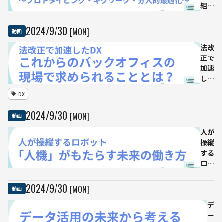
組織
設計
と事
2024
/
9
/
30
[MON]
動画
業戦
略
法改
～プ
正で
ロト
加速
タイ
した
ピン
DX
DX
グ・
これ
ギグ
から
2024
/
9
/
30
[MON]
動画
ワー
のバ
ク・
ック
人が
分人
オフ
操縦
的最
ィス
する
適化
の現
ロボ
～
場で
ット
求め
「人
2024
/
9
/
30
[MON]
動画
られ
機」
るこ
がも
デ
とと
たら
ー