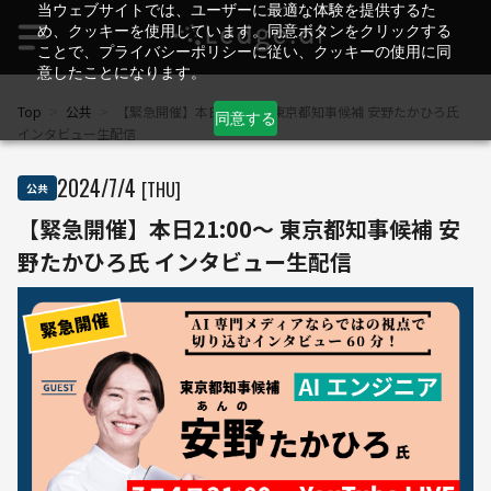
当ウェブサイトでは、ユーザーに最適な体験を提供するた
め、クッキーを使用しています。同意ボタンをクリックする
ことで、プライバシーポリシーに従い、クッキーの使用に同
意したことになります。
Top
>
公共
>
【緊急開催】本日21:00～ 東京都知事候補 安野たかひろ氏
同意する
インタビュー生配信
2024
/
7
/
4
[THU]
公共
【緊急開催】本日21:00～ 東京都知事候補 安
野たかひろ氏 インタビュー生配信