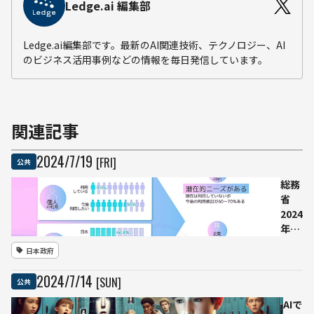
Ledge.ai 編集部
Ledge.ai編集部です。最新のAI関連技術、テクノロジー、AI
のビジネス活用事例などの情報を毎日発信しています。
関連記事
2024
/
7
/
19
[FRI]
公共
総務
省
2024
年版
「情
日本政府
報通
信白
2024
/
7
/
14
[SUN]
公共
書」
よ
AIで