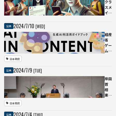
り、
クラ
生成
スメ
AI利
イト
活用
のデ
の現
ィー
2024
/
7
/
10
[WED]
公共
状と
プフ
潜在
ェイ
経産
的な
クポ
省
可能
ルノ
ゲー
性が
を生
ム・
明ら
成
アニ
日本政府
かに
スペ
メ・
イン
広告
2024
/
7
/
9
[TUE]
公共
で
を対
15
象に
岸田
人の
「コ
首
生徒
ンテ
相
に1
ンツ
東南
年の
制作
アジ
日本政府
保護
のた
ア諸
観察
めの
国の
2024
/
7
/
4
[THU]
公共