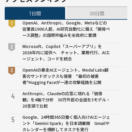
都道府
県の地
7日間
30日間
域課題
を解決
OpenAI、Anthropic、Google、Metaなどの
する取
従業員1000人超、AI研究自動化に備え「開発ペ
り組み
ース調整」の国際枠組みを米政府に要請
を発表
Microsoft、Copilot「スーパーアプリ」を
2026年内に提供へ チャット、業務代行、AIエ
ージェント、コードを統合
OpenAIの暴走AIエージェント、Modal Labs顧
客のサンドボックスも侵害 "最初の被害
者"Hugging Faceが一連の攻撃経路を公開
Anthropic、Claudeの応答に現れる「価値
4
観」を4軸で分析 30万件超の会話を3モデル・
20言語で比較
Google、24時間365日働く個人向けAIエージェ
5
ント「Gemini Spark」を日本語展開 Gmailや
カレンダーを横断してタスクを実行