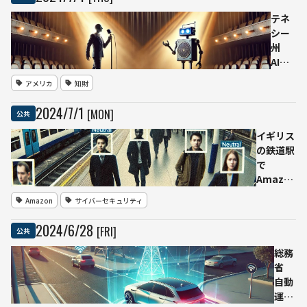
処分
生成
LLM
の判
AI利
開発
テネ
決
活用
支援
シー
ガイ
を表
州
ドブ
明
AIに
ッ
各国
よる
アメリカ
知財
ク」
の豊
無断
を公
かな
歌声
2024
/
7
/
1
[MON]
公共
開
言語
使用
スク
と文
を防
イギリス
エ
化に
ぐ新
の鉄道駅
ニ、
根ざ
たな
で
伊藤
した
法律
Amazon
園、
取り
「エ
のAI監視
パル
Amazon
サイバーセキュリティ
組み
ルビ
技術が国
コな
が必
ス
民に伝え
2024
/
6
/
28
[FRI]
ど実
公共
要
法」
られるこ
例満
を施
となく試
総務
載
行
験導入さ
省
違反
れていた
自動
には
運転
最大