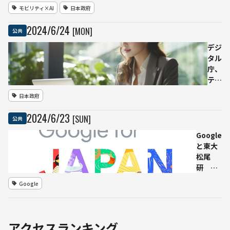
の通
モビリティ×AI
日本政府
2,500
信基
ドル
地
2024
/
6
/
24
[MON]
公共
の罰
局、
金も
手続
デジ
き短
タル
縮の
庁、
方針
テキ
「レ
スト
日本政府
ベル
生成
４」
AIの
2024
/
6
/
23
[SUN]
公共
実現
リス
に向
ク対
Google
け
策ガ
と東大
2025
イド
松尾
年度
ブッ
研 生
から
ク
成AIモ
Google
新制
（α
デル実
度運
版）
装とAI
用目
を公
人材育
指す
開
成で47
アクセスランキング