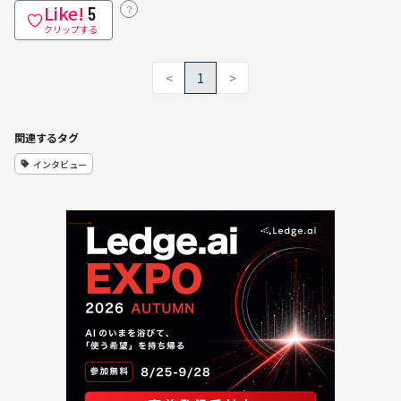
Like!
？
5
クリップする
<
1
>
関連するタグ
インタビュー