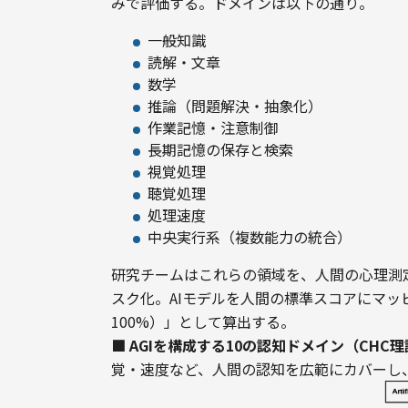
みで評価する。ドメインは以下の通り。
一般知識
読解・文章
数学
推論（問題解決・抽象化）
作業記憶・注意制御
長期記憶の保存と検索
視覚処理
聴覚処理
処理速度
中央実行系（複数能力の統合）
研究チームはこれらの領域を、人間の心理測
スク化。AIモデルを人間の標準スコアにマッ
100%）」として算出する。
■ AGIを構成する10の認知ドメイン（CHC