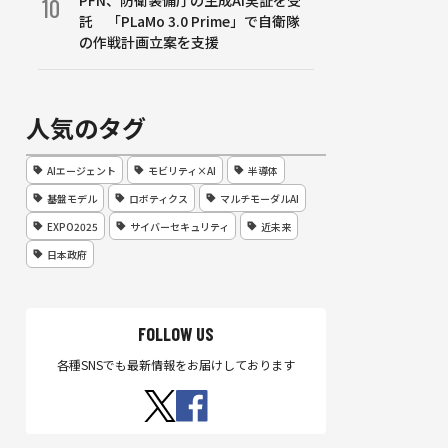
PFN、防衛装備庁の生成AI実証を受
10
託 「PLaMo 3.0 Prime」で自衛隊
の作戦計画立案を支援
人気のタグ
AIエージェント
モビリティ×AI
半導体
基盤モデル
ロボティクス
マルチモーダルAI
EXPO2025
サイバーセキュリティ
近未来
日本政府
FOLLOW US
各種SNSでも最新情報をお届けしております