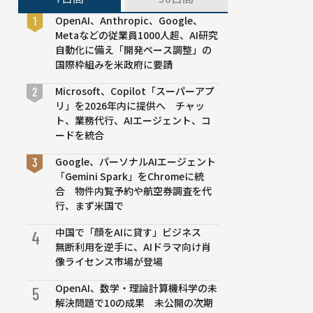
OpenAI、Anthropic、Google、
Metaなどの従業員1000人超、AI研究
自動化に備え「開発ペース調整」の
国際枠組みを米政府に要請
Microsoft、Copilot「スーパーアプ
リ」を2026年内に提供へ チャッ
ト、業務代行、AIエージェント、コ
ードを統合
Google、パーソナルAIエージェント
「Gemini Spark」をChromeに統
合 物件内覧予約や航空券調査を代
行、まず米国で
中国で「顔をAIに貸す」ビジネス
4
無断利用を逆手に、AIドラマ向け肖
像ライセンス市場が登場
OpenAI、数学・理論計算機科学の未
5
解決問題で10の成果 未公開の次期