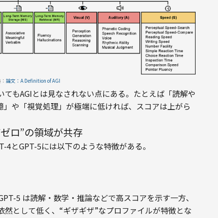
典：
論文：A Definition of AGI
てもAGIとは見なされない点にある。たとえば「読解や
憶」や「視覚処理」が極端に低ければ、スコアは上がら
ぼゼロ”の領域が共存
-4とGPT-5には以下のような特徴がある。
）
 GPT-5 は読解・数学・推論などで高スコアを示す一方、
依然として低く、“ギザギザ”なプロファイルが特徴とな