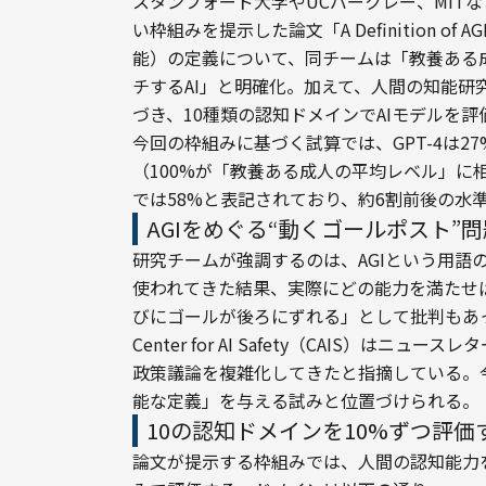
スタンフォード大学やUCバークレー、MIT
い枠組みを提示した論文「A Definition of A
能）の定義について、同チームは「教養ある成人（w
チするAI」と明確化。加えて、人間の知能研究で広く使
づき、10種類の認知ドメインでAIモデルを評
今回の枠組みに基づく試算では、GPT-4は27
（100%が「教養ある成人の平均レベル」に
では58%と表記されており、約6割前後の水
AGIをめぐる“動くゴールポスト”
研究チームが強調するのは、AGIという用語
使われてきた結果、実際にどの能力を満たせば
びにゴールが後ろにずれる」として批判もあ
Center for AI Safety（CAIS）
政策議論を複雑化してきたと指摘している。
能な定義」を与える試みと位置づけられる。
10の認知ドメインを10%ずつ評価
論文が提示する枠組みでは、人間の認知能力を