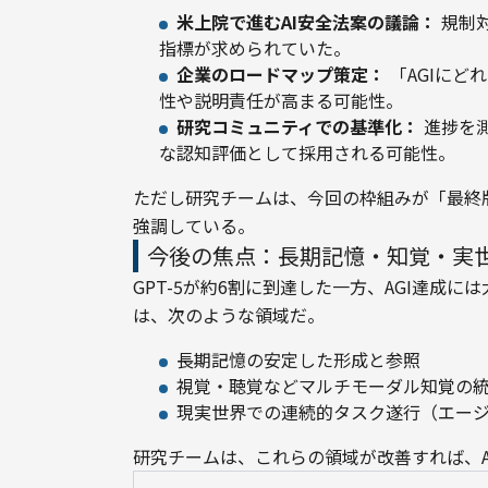
米上院で進むAI安全法案の議論：
規制対
指標が求められていた。
企業のロードマップ策定：
「AGIにど
性や説明責任が高まる可能性。
研究コミュニティでの基準化：
進捗を
な認知評価として採用される可能性。
ただし研究チームは、今回の枠組みが「最終
強調している。
今後の焦点：長期記憶・知覚・実
GPT-5が約6割に到達した一方、AGI達成
は、次のような領域だ。
長期記憶の安定した形成と参照
視覚・聴覚などマルチモーダル知覚の
現実世界での連続的タスク遂行（エー
研究チームは、これらの領域が改善すれば、A