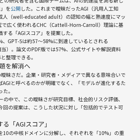
などの研究者を含む国際チームは、AIの到達度を測る新し
GI」を
公開
した。これまで曖昧だったAGI（汎用人工知
ell-educated adult）の認知の幅と熟達度にマッ
われるCHC（Cattell-Horn-Carroll）理論に基
価する「AGIスコア」を提案した。
%、GPT-5は約57〜58%に到達しているとされる
相当）。論文のPDF版では57%、公式サイトや解説資料
準と整理できる。
問題を解消へ
の曖昧さだ。企業・研究者・メディアで異なる意味合いで
AGIと呼べるのかが明確でなく、「モデルが進化するた
った。
はニュースレターの中で、この曖昧さが研究目標、社会的リスク評価、
今回の提案は、こうした状況に対し「包括的でテスト可
する「AGIスコア」
10の中核ドメインに分解し、それぞれを「10%」の重