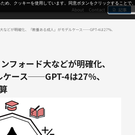
るため、クッキーを使用しています。同意ボタンをクリックすることで
About
Contact
記事
大などが明確化、「教養ある成人」がモデルケース──GPT-4は27%、
タンフォード大などが明確化、
ース──GPT-4は27%、
試算