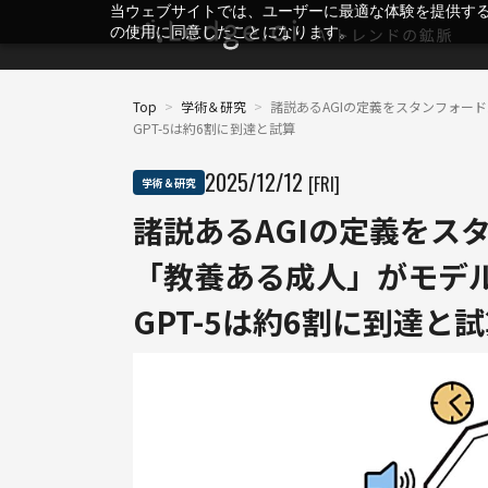
当ウェブサイトでは、ユーザーに最適な体験を提供す
の使用に同意したことになります。
Top
>
学術＆研究
>
諸説あるAGIの定義をスタンフォード
GPT-5は約6割に到達と試算
2025
/
12
/
12
[FRI]
学術＆研究
諸説あるAGIの定義をス
「教養ある成人」がモデルケ
GPT-5は約6割に到達と