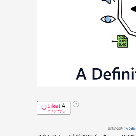
Like!
？
4
クリップする
画像の出典：
A Def