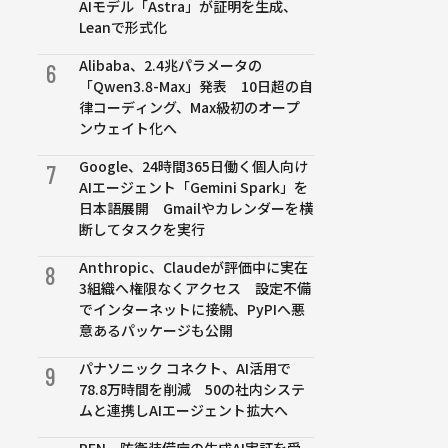
AIモデル「Astra」が証明を生成、
Leanで形式化
Alibaba、2.4兆パラメータの
6
「Qwen3.8-Max」発表 10日超の自
律コーディング、Max級初のオープ
ンウェイト化へ
Google、24時間365日働く個人向け
7
AIエージェント「Gemini Spark」を
日本語展開 Gmailやカレンダーを横
断してタスクを実行
Anthropic、Claudeが評価中に実在
8
3組織へ権限なくアクセス 設定不備
でインターネットに接続、PyPIへ悪
意あるパッケージも公開
パナソニック コネクト、AI活用で
9
78.8万時間を削減 50の社内システ
ムと連携しAIエージェント拡大へ