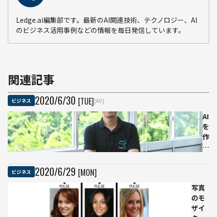
Ledge.ai編集部です。最新のAI関連技術、テクノロジー、AI
のビジネス活用事例などの情報を毎日発信しています。
関連記事
2020
/
6
/
30
[TUE]
ビジネス
[AD]
AI
を
作
る
場
所
2020
/
6
/
29
[MON]
ビジネス
東
写真
京
のモ
で
ザイ
は