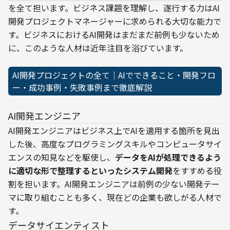
を全て担います。ビジネス課題を理解し、遂行する力はAI
開発プロジェクトマネージャーに求められる大切な能力で
す。ビジネスにおけるAI開発はまだまだ前例も少ないため
に、このような人材は近年注目を浴びています。
AI開発プロジェクトの全て｜AIでできること・開発フロ
ー・成功事例・失敗事例まで徹底解説
AI開発エンジニア
AI開発エンジニアはビジネス上でAIを適用する箇所を見出
した後、高度なプログラミングスキルやコンピュータサイ
エンスの知見などを駆使し、
データをAIが処理できるよう
に適切な形で整理するといったシステム開発
をすすめる役
割を担います。AI開発エンジニアは前例の少ない開発テー
マに取り組むことも多く、現在どの企業も欲しがる人材で
す。
データサイエンティスト