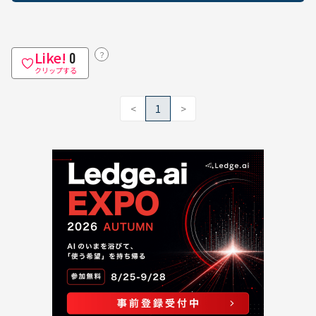
Like!
？
0
クリップする
<
1
>