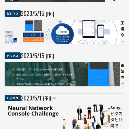
共催セミ
う
ナー『総
マ
2020
/
5
/
15
[FRI]
ビジネス
合商社の
ク
DX推進メ
ニ
工
ソッドか
カ
場
ら考える
の
や
業務改
カ
ビ
革』
ン
ル
フ
に
2020
/
5
/
15
[FRI]
ビジネス
ァ
お
レ
け
電
ン
る
気
ス
ア
や
7/2
ナ
水
か
ロ
道
ら
グ
メ
2020
/
5
/
1
[FRI]
ビジネス
[AD]
オ
な
ー
Sony、
ン
メ
タ
ピクス
ラ
ー
ー
タと共
イ
タ
の
同でオ
ン
ー
検