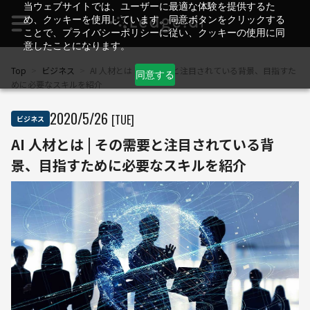
当ウェブサイトでは、ユーザーに最適な体験を提供するた
め、クッキーを使用しています。同意ボタンをクリックする
ことで、プライバシーポリシーに従い、クッキーの使用に同
意したことになります。
Top
>
ビジネス
>
AI 人材とは | その需要と注目されている背景、目指すた
同意する
めに必要なスキルを紹介
2020
/
5
/
26
[TUE]
ビジネス
AI 人材とは | その需要と注目されている背
景、目指すために必要なスキルを紹介