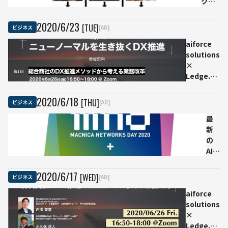
クを
な
除去
く
し
滋
2020
/
6
/
23
[TUE]
ビジネス
[AD]
て“ほ
賀
aiforce
ぼ”復
を
solutions
元さ
選
×
せる
ん
Ledge.ai
AIが
だ
ウェビナ
登場
理
ー『ニュ
由
2020
/
6
/
18
[THU]
ビジネス
[AD]
ーノーマ
は
ルを生き
最
琵
抜くDX推
新
琶
進』
の
湖
AI・
に
DX
あ
技
っ
2020
/
6
/
17
[WED]
ビジネス
[AD]
術
た
aiforce
動
solutions
向
×
が
Ledge.ai
集