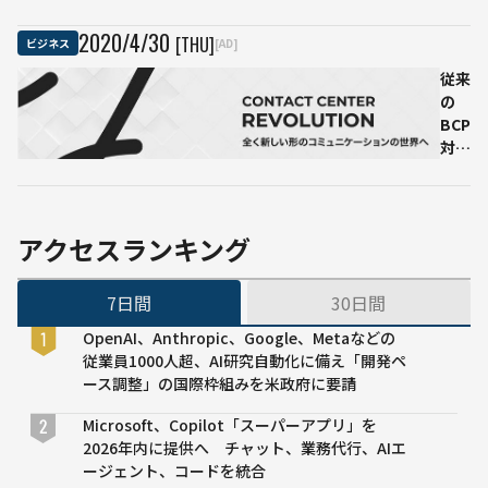
ンライ
で
検
針
ンハッ
開
針
を
2020
/
4
/
30
[THU]
ビジネス
[AD]
カソン/
催
の
自
アイデ
従来
大
動
アソン
の
幅
化
を開催
BCP
な
作
しまし
対策
省
業
た
では
力
員
不十
化
の
分だ
を
ミ
った
実
ス
アクセスランキング
コー
現
防
ルセ
止
7日間
30日間
ンタ
や
ー、
作
OpenAI、Anthropic、Google、Metaなどの
AIで
業
従業員1000人超、AI研究自動化に備え「開発ペ
解決
効
ース調整」の国際枠組みを米政府に要請
目指
率
す
化
Microsoft、Copilot「スーパーアプリ」を
に
2026年内に提供へ チャット、業務代行、AIエ
ージェント、コードを統合