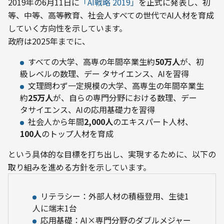
2019年の6月11日に
「AI戦略 2019」
を正式に発表し、初
等、中等、高等教育、社会人すべての世代でAI人材を育成
していく方向性を示しています。
政府は2025年までに、
すべての大学、高専の年間卒業生約
50万人
が、初
級レベルの数理、デー タサイエンス、AIを習得
文理問わず一定規模の大学、高専生の年間卒業生
約
25万人
が、自らの専門分野における数理、デー
タサイエンス、AIの応用基礎力を習得
社会人から年間
2,000人
のエキスパート人材、
100人
のトップ人材を育成
という具体的な目標を打ち出し、実現するために、以下の
取り組みを進める方針を示しています。
リテラシー：外部人材の積極登用、生徒1
人に端末1台
応用基礎：AI×専門分野のダブルメジャー