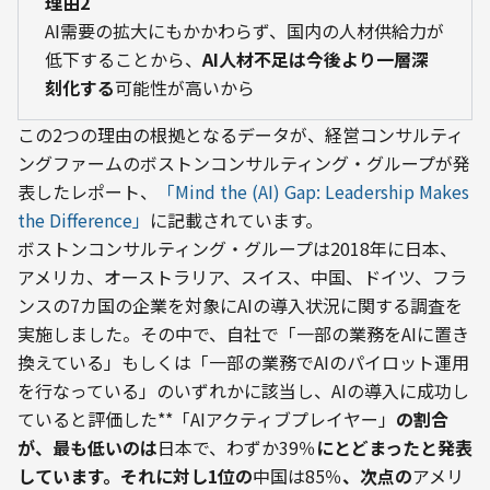
理由2
AI需要の拡大にもかかわらず、国内の人材供給力が
低下することから、
AI人材不足は今後より一層深
刻化する
可能性が高いから
この2つの理由の根拠となるデータが、経営コンサルティ
ングファームのボストンコンサルティング・グループが発
表したレポート、
「Mind the (AI) Gap: Leadership Makes 
the Difference」
に記載されています。
ボストンコンサルティング・グループは2018年に日本、
アメリカ、オーストラリア、スイス、中国、ドイツ、フラ
ンスの7カ国の企業を対象にAIの導入状況に関する調査を
実施しました。その中で、自社で「一部の業務をAIに置き
換えている」もしくは「一部の業務でAIのパイロット運用
を行なっている」のいずれかに該当し、AIの導入に成功し
ていると評価した**「AIアクティブプレイヤー」
の割合
が、最も低いのは
日本で、わずか39％
にとどまったと発表
しています。それに対し1位の
中国は85％
、次点の
アメリ