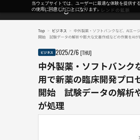
当ウェブサイトでは、ユーザーに最適な体験を提供す
の使用に同意したことになります。
Top
>
ビジネス
>
中外製薬・ソフトバンクなど、AIエー
開始 試験データの解析や膨大な文書作成などの作業をAIが
2025
/
2
/
6
[THU]
ビジネス
中外製薬・ソフトバンクな
用で新薬の臨床開発プロ
開始 試験データの解析や
が処理