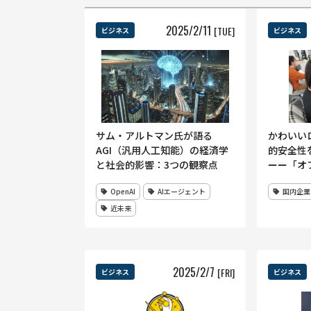
2025
/
2
/
11
[TUE]
ビジネス
ビジネス
サム・アルトマン氏が語る
かわいい
AGI（汎用人工知能）の経済学
的安全性
と社会的影響：3つの観察点
ーー「オ
企業が1
OpenAI
AIエージェント
国内企業
し・企業
活性化に
近未来
2025
/
2
/
7
[FRI]
ビジネス
ビジネス