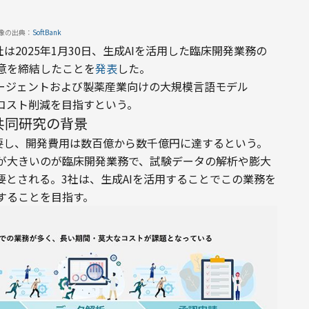
像の出典：
SoftBank
の3社は2025年1月30日、生成AIを活用した臨床開発業務の
意を締結したことを
発表
した。
エージェントおよび製薬産業向けの大規模言語モデル
コスト削減を目指すという。
共同研究の背景
要し、開発費用は数百億から数千億円に達するという。
が大きいのが臨床開発業務で、試験データの解析や膨大
とされる。3社は、生成AIを活用することでこの業務を
することを目指す。