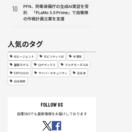
PFN、防衛装備庁の生成AI実証を受
10
託 「PLaMo 3.0 Prime」で自衛隊
の作戦計画立案を支援
人気のタグ
AIエージェント
モビリティ×AI
半導体
基盤モデル
ロボティクス
マルチモーダルAI
EXPO2025
サイバーセキュリティ
近未来
日本政府
FOLLOW US
各種SNSでも最新情報をお届けしております