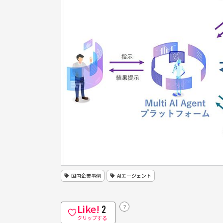
国内企業事例
AIエージェント
Like!
？
2
クリップする