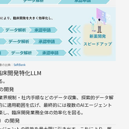
像の出典：
SoftBank
床開発特化LLM
る。
の開発
業界規制・社内手順などのデータ収集、探索的データ解
的に適用範囲を広げ、最終的には複数のAIエージェント
築し、臨床開発業務全体の効率化を図る。
M）の開発
エージェントの性能を最大限に引き出す。これにより、医