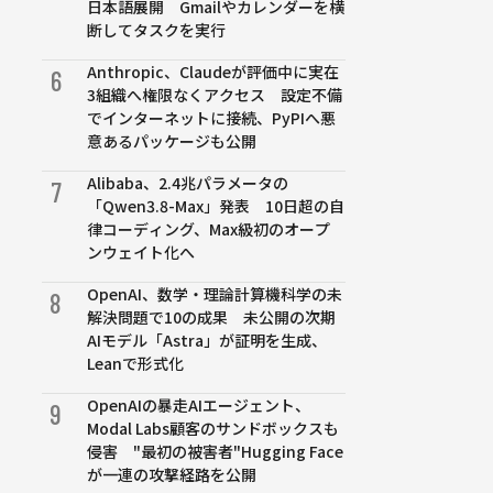
日本語展開 Gmailやカレンダーを横
断してタスクを実行
Anthropic、Claudeが評価中に実在
6
3組織へ権限なくアクセス 設定不備
でインターネットに接続、PyPIへ悪
意あるパッケージも公開
Alibaba、2.4兆パラメータの
7
「Qwen3.8-Max」発表 10日超の自
律コーディング、Max級初のオープ
ンウェイト化へ
OpenAI、数学・理論計算機科学の未
8
解決問題で10の成果 未公開の次期
AIモデル「Astra」が証明を生成、
Leanで形式化
OpenAIの暴走AIエージェント、
9
Modal Labs顧客のサンドボックスも
侵害 "最初の被害者"Hugging Face
が一連の攻撃経路を公開