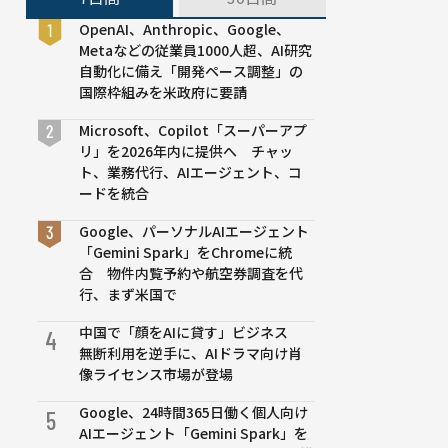
OpenAI、Anthropic、Google、
Metaなどの従業員1000人超、AI研究
自動化に備え「開発ペース調整」の
国際枠組みを米政府に要請
Microsoft、Copilot「スーパーアプ
リ」を2026年内に提供へ チャッ
ト、業務代行、AIエージェント、コ
ードを統合
Google、パーソナルAIエージェント
「Gemini Spark」をChromeに統
合 物件内覧予約や航空券調査を代
行、まず米国で
中国で「顔をAIに貸す」ビジネス
4
無断利用を逆手に、AIドラマ向け肖
像ライセンス市場が登場
Google、24時間365日働く個人向け
5
AIエージェント「Gemini Spark」を