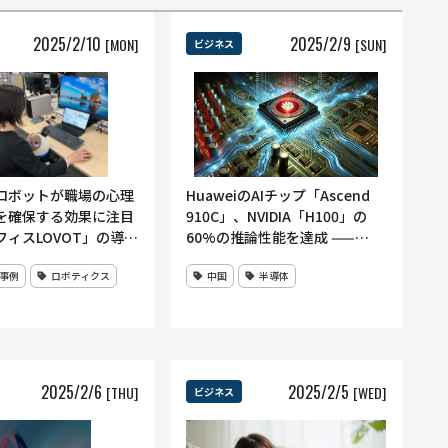
2025
/
2
/
10
2025
/
2
/
9
[MON]
[SUN]
ビジネス
ロボットが職場の心理
HuaweiのAIチップ「Ascend
を確保する効果に注目
910C」、NVIDIA「H100」の
フィスLOVOT」の導入
60%の推論性能を達成 ——
000社突破、社員への癒
DeepSeekのテスト結果
事例
ロボティクス
中国
半導体
のコミュニケーション
貢献
2025
/
2
/
6
2025
/
2
/
5
[THU]
[WED]
ビジネス