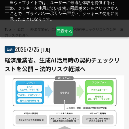
当ウェブサイトでは、ユーザーに最適な体験を提供するた
め、クッキーを使用しています。同意ボタンをクリックする
ことで、プライバシーポリシーに従い、クッキーの使用に同
意したことになります。
Top
>
公共
>
経済産業省、生成AI活用時の契約チェックリストを公開 – 法
同意する
的リスク軽減へ
2025
/
2
/
25
[TUE]
公共
経済産業省、生成AI活用時の契約チェックリ
ストを公開 – 法的リスク軽減へ