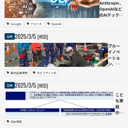
Anthropic、
OpenAIなど
のAIテック方
針変更が示す
Google
アメリカ
OpenAI
「多様性・公
平性・包括性
2025
/
3
/
5
[WED]
公共
（DEI）の再
構築」「責任
ブルー
あるAI」
イノベ
ーショ
ン、八
潮市の
国内企業事例
モビリティ×AI
道路陥
没事故
2025
/
3
/
5
[WED]
公共
で
「ELIOS
こど
3」を活
も家
用した
庭
下水管
庁、
内調査
児童
日本政府
を実施
相談