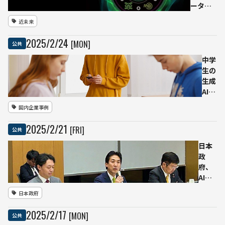
浮き
ター
ーター
彫り
と発
活用事
に
近未来
電所
例集
の一
「56の
2025
/
2
/
24
[MON]
公共
体整
ユース
備へ
ケー
中学
—地
ス」を
生の
域分
公開ー
生成
散を
ー量子
AI利
めざ
技術の
用率
国内企業事例
し官
産業応
が親
民協
用を加
を上
2025
/
2
/
21
[FRI]
公共
議会
速へ
回る
を設
—
日本
立
NTT
政
ドコ
府、
モ
AI法
モバ
案の
日本政府
イル
策定
社会
を加
2025
/
2
/
17
[MON]
公共
研究
速 –