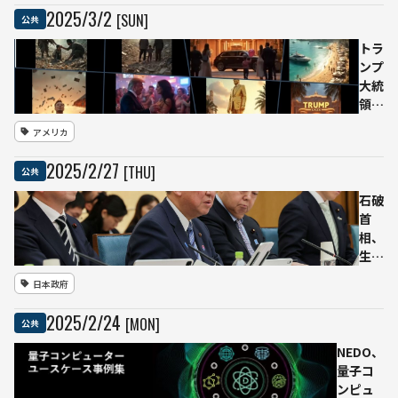
所向
2025
/
3
/
2
[SUN]
公共
けAI
判定
トラ
シス
ンプ
テム
大統
の導
領、
入を
AI生
アメリカ
見送
成動
り
画で
2025
/
2
/
27
[THU]
公共
——
ガザ
約
の未
石破
10
来像
首
億円
を提
相、
投資
示
生成
する
狙い
AIの
日本政府
も精
は？
普及
度不
に対
2025
/
2
/
24
[MON]
公共
足と
応し
実用
てデ
NEDO、
性の
ータ
量子コ
課題
セン
ンピュ