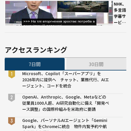
所の
パブ
NHK、
調査
リッ
多言語
結果
クコ
字幕サ
メン
ービス
ト
を終了
4,500
– AIに
件
よる自
超、
動翻訳
アクセスランキング
AI制
の誤訳
度に
問題が
7日間
30日間
対す
影響
る国
Microsoft、Copilot「スーパーアプリ」を
民の
2026年内に提供へ チャット、業務代行、AIエ
関心
ージェント、コードを統合
の高
さ示
OpenAI、Anthropic、Google、Metaなどの
す
従業員1000人超、AI研究自動化に備え「開発ペ
ース調整」の国際枠組みを米政府に要請
Google、パーソナルAIエージェント「Gemini
Spark」をChromeに統合 物件内覧予約や航