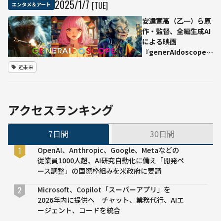
2025
/
1
/
7
[TUE]
エンタメ＆アート
ンガら
エン
しい」
タメ
安達寛高（乙一）ら原
機械翻
か？
作・監督、全編生成AI
訳を追
AIの
による映画
求する
進化
『generAIdoscope：
Mantra
で変
ジェネレイドスコー
近未来
の挑戦
わっ
プ』1月25日に初公開
た動
イベント
画制
作の
アクセスランキング
現状
と展
7日間
30日間
望
OpenAI、Anthropic、Google、Metaなどの
従業員1000人超、AI研究自動化に備え「開発ペ
ース調整」の国際枠組みを米政府に要請
Microsoft、Copilot「スーパーアプリ」を
2026年内に提供へ チャット、業務代行、AIエ
ージェント、コードを統合