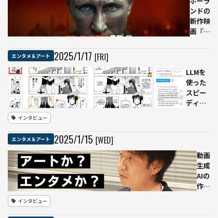
ポーラ
は
ウドのイ
ンドの
「お
ンフラ
新作映
母さ
画『プ
ん」
ーチ
と正
ン』、
2025
/
1
/
17
[FRI]
エンタメ＆アート
しく
AI技術
翻
LLMを
を活用
訳。
使った
してロ
エン
スピー
シア大
タメ
ディー
統領を
の海
な翻訳
描写
インタビュー
外展
で日本
開を
のマン
2025
/
1
/
15
[WED]
エンタメ＆アート
加速
ガを世
界へ届
動画
けるー
生成
マンガ
AIの
に特化
作品
した研
はア
インタビュー
究開発
ート
で「マ
か？