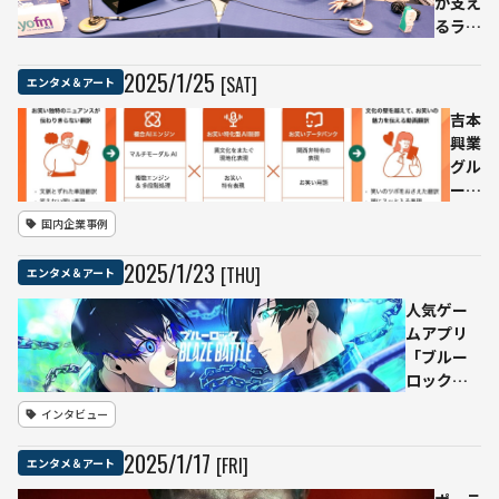
が支え
——
Then」
るラジ
4,000
がグラ
オ番組
人超
ミー賞
「エバ
2025
/
1
/
25
[SAT]
エンタメ＆アート
が中
受賞 –
ンジェ
止を
AI編集
リスト
吉本
求め
楽曲と
スクー
興業
署名
して初
ル！」
グル
の快挙
の現場
ープ
レポー
「お
国内企業事例
ト
笑い
翻訳
2025
/
1
/
23
[THU]
エンタメ＆アート
AIサ
ービ
人気ゲー
ス」
ムアプリ
α版
「ブルー
を発
ロック
表ー
BLAZE
インタビュー
ー
BATTLE」
「オ
を支え
2025
/
1
/
17
[FRI]
エンタメ＆アート
カ
る、アリ
ン」
ババクラ