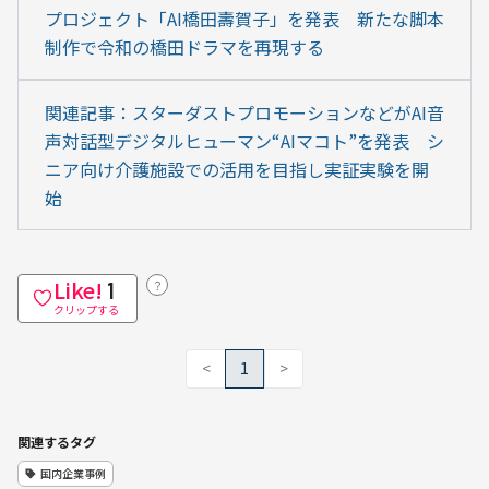
プロジェクト「AI橋田壽賀子」を発表　新たな脚本
制作で令和の橋田ドラマを再現する
関連記事：スターダストプロモーションなどがAI音
声対話型デジタルヒューマン“AIマコト”を発表　シ
ニア向け介護施設での活用を目指し実証実験を開
始
Like!
？
1
クリップする
<
1
>
関連するタグ
国内企業事例