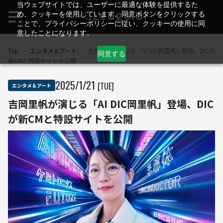
当ウェブサイトでは、ユーザーに最適な体験を提供するた
め、クッキーを使用しています。同意ボタンをクリックする
ことで、プライバシーポリシーに従い、クッキーの使用に同
意したことになります。
Top
>
エンタメ＆アート
>
吉岡里帆が演じる「AI DIC岡里帆」登場、DICが
同意する
新CMと特設サイトを公開
2025
/
1
/
21
[TUE]
エンタメ＆アート
吉岡里帆が演じる「AI DIC岡里帆」登場、DIC
が新CMと特設サイトを公開