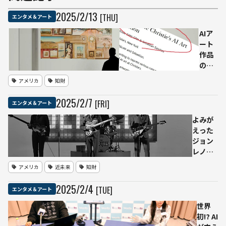
2025
/
2
/
13
[THU]
エンタメ＆アート
AIア
ート
作品
のみ
のク
アメリカ
知財
リス
ティ
2025
/
2
/
7
[FRI]
エンタメ＆アート
ーズ
のオ
よみが
ーク
えった
ショ
ジョン
ン開
レノン
催発
の声：
アメリカ
近未来
知財
表に
ビート
アー
ルズ最
2025
/
2
/
4
[TUE]
エンタメ＆アート
ティ
後の新
スト
曲
世界
らが
「Now
初⁉ AI
反発
And