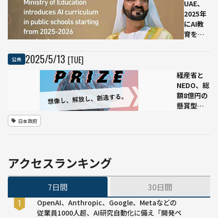
政党
ューチェー
UAE、
「チー
ン全体をカ
2025年
ムみら
バーする統
にAI教
い」
合型オペレ
育を全
ーティング
国の公
企業
立校で
2025
/
5
/
13
[TUE]
公共
「HUMAIN」
必修化
を設立 サ
経産省と
へ ― 国
ウジのAI国
NEDO、総
家戦略
家戦略を本
額8億円の
と連動
格始動
懸賞型事
し幼稚
業
園児か
日本政府
「GENIAC-
ら高校
PRIZE」開
生
始——生成
（G12）
AIの社会実
まで
アクセスランキング
装を加速
するプロ
7日間
30日間
ジェクト
OpenAI、Anthropic、Google、Metaなどの
従業員1000人超、AI研究自動化に備え「開発ペ