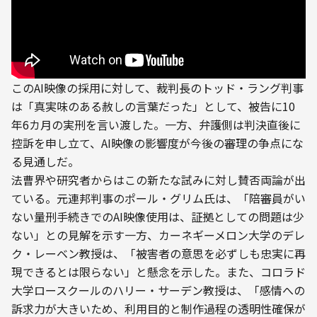
このAI映像の採用に対して、裁判長のトッド・ラング判事
は「真実味のある赦しの言葉だった」として、被告に10
年6カ月の実刑を言い渡した。一方、弁護側は判決直後に
控訴を申し立て、AI映像の影響度が今後の審理の争点にな
る見通しだ。
法曹界や研究者からはこの新たな試みに対し賛否両論が出
ている。元連邦判事のポール・グリム氏は、「陪審員がい
ない量刑手続きでのAI映像使用は、証拠としての問題は少
ない」との見解を示す一方、カーネギーメロン大学のデレ
ク・レーベン教授は、「被害者の意思を必ずしも忠実に再
現できるとは限らない」と懸念を示した。また、コロラド
大学ロースクールのハリー・サーデン教授は、「感情への
訴求力が大きいため、利用目的と制作過程の透明性確保が