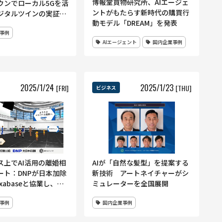
博報堂買物研究所、AIエージェ
ウンでローカル5Gを活
ントがもたらす新時代の購買行
ジタルツインの実証を
動モデル「DREAM」を発表
事例
AIエージェント
国内企業事例
2025
/
1
/
24
2025
/
1
/
23
[FRI]
[THU]
ビジネス
ス上でAI活用の離婚相
AIが「自然な髪型」を提案する
ート：DNPが日本加除
新技術 アートネイチャーがシ
xabaseと協業し、新
ミュレーターを全国展開
2025年春に開始へ
事例
国内企業事例