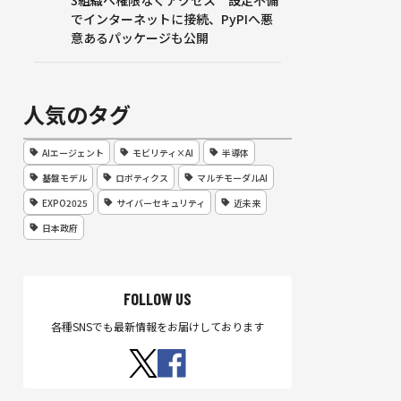
3組織へ権限なくアクセス 設定不備
でインターネットに接続、PyPIへ悪
意あるパッケージも公開
人気のタグ
AIエージェント
モビリティ×AI
半導体
基盤モデル
ロボティクス
マルチモーダルAI
EXPO2025
サイバーセキュリティ
近未来
日本政府
FOLLOW US
各種SNSでも最新情報をお届けしております