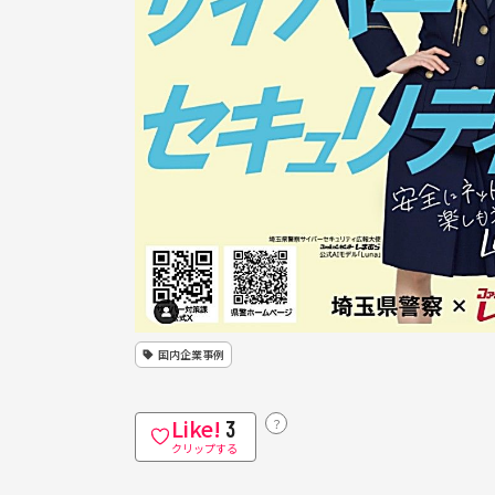
国内企業事例
Like!
？
3
クリップする