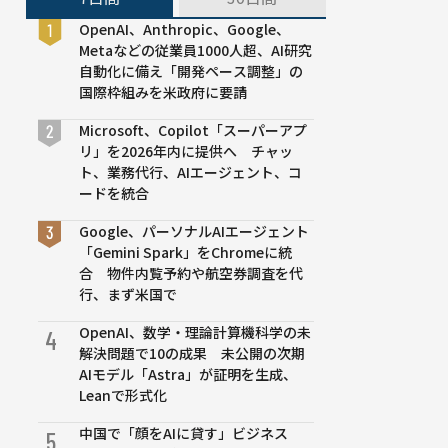
OpenAI、Anthropic、Google、
Metaなどの従業員1000人超、AI研究
自動化に備え「開発ペース調整」の
国際枠組みを米政府に要請
Microsoft、Copilot「スーパーアプ
リ」を2026年内に提供へ チャッ
ト、業務代行、AIエージェント、コ
ードを統合
Google、パーソナルAIエージェント
「Gemini Spark」をChromeに統
合 物件内覧予約や航空券調査を代
行、まず米国で
OpenAI、数学・理論計算機科学の未
4
解決問題で10の成果 未公開の次期
AIモデル「Astra」が証明を生成、
Leanで形式化
中国で「顔をAIに貸す」ビジネス
5