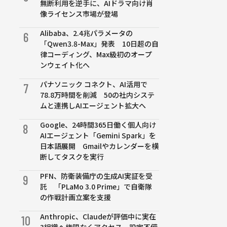
無断利用を逆手に、AIドラマ向け肖
像ライセンス市場が登場
Alibaba、2.4兆パラメータの
6
「Qwen3.8-Max」発表 10日超の自
律コーディング、Max級初のオープ
ンウェイト化へ
パナソニック コネクト、AI活用で
7
78.8万時間を削減 50の社内システ
ムと連携しAIエージェント拡大へ
Google、24時間365日働く個人向け
8
AIエージェント「Gemini Spark」を
日本語展開 Gmailやカレンダーを横
断してタスクを実行
PFN、防衛装備庁の生成AI実証を受
9
託 「PLaMo 3.0 Prime」で自衛隊
の作戦計画立案を支援
Anthropic、Claudeが評価中に実在
10