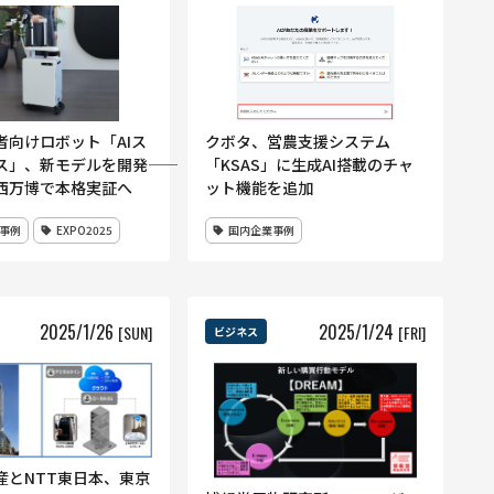
者向けロボット「AIス
クボタ、営農支援システム
」、新モデルを開発――
「KSAS」に生成AI搭載のチャ
西万博で本格実証へ
ット機能を追加
事例
EXPO2025
国内企業事例
2025
/
1
/
26
2025
/
1
/
24
[SUN]
[FRI]
ビジネス
産とNTT東日本、東京