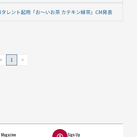
のAIタレント起用「お～いお茶 カテキン緑茶」CM発表
<
1
>
l Magazine
Sign Up