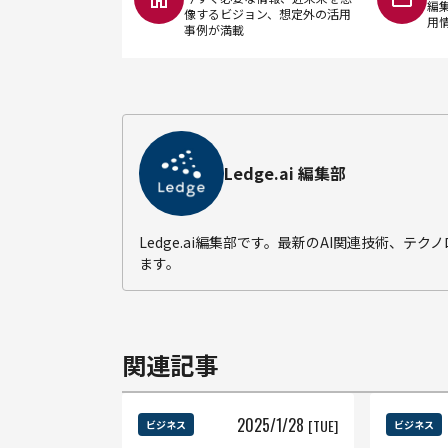
編
像するビジョン、想定外の活用
用
事例が満載
Ledge.ai 編集部
Ledge.ai編集部です。最新のAI関連技術、
ます。
関連記事
2025
/
1
/
28
[TUE]
ビジネス
ビジネス