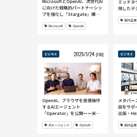
MicrosoftとOpenAI、次世代AI
ミッドタ
に向けた戦略的パートナーシッ
用したデ
プを強化し「Stargate」構想
開始
を推進 ーーOpenAIの他社クラ
国内企業
Microsoft
OpenAI
ウドからの容量確保を認める内
容に
2025
/
1
/
24
[FRI]
ビジネス
ビジネス
OpenAI、ブラウザを直接操作
メタバー
するAIエージェント
談をサポ
「Operator」を公開ーー米国
出版・He
Proユーザー向けにリサーチプ
サービスを
AIエージェント
OpenAI
国内企業
レビューとして提供開始