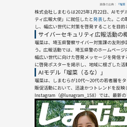
画像の出典：
「瑠菜（
株式会社しまむらは2025年1月22日、AI
ティ広報大使」に就任したと
発表
した。この
し、幅広い世代に対策を啓発することを目的
サイバーセキュリティ広報活動の
瑠菜は、埼玉県警察サイバー対策課の友則歩
う。広報活動では、埼玉県警のホームページ内特設
幅広い世代に向けた啓発メッセージを発信す
に啓発ポスターを掲示し、地域に根ざした活
AIモデル「瑠菜（るな）」
瑠菜は、しまむらが10代～20代の若者層を
販促活動において、迅速かつトレンドを反映
Instagram（@lunagram_158）で