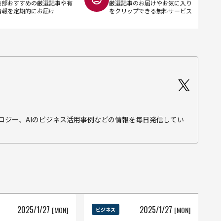
集部おすすめの厳選記事や有
厳選記事のお届けやお気に入り
情報を定期的にお届け
をクリップできる無料サービス
テクノロジー、AIのビジネス活用事例などの情報を毎日発信してい
2025
/
1
/
27
2025
/
1
/
27
[MON]
[MON]
ビジネス