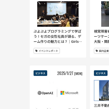
ぷよぷよプログラミングで学ぼ
視覚障害
う！セガの女性社員が語る、ゲ
ーツケース
ーム作りの魅力とは？｜Girls
大阪・関
Meet STEM〜ITのお仕事を体
イベントレポート
国内企業
験しよう〜 イベントレポート
2025
/
1
/
27
[MON]
ビジネス
ビジネス
三井不動