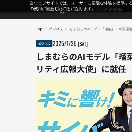
当ウェブサイトでは、ユーザーに最適な体験を提供す
の使用に同意したことになります。
Top
>
ビジネス
>
しまむらのAIモデル「瑠菜」、埼玉県
2025
/
1
/
25
[SAT]
ビジネス
しまむらのAIモデル「瑠
リティ広報大使」に就任