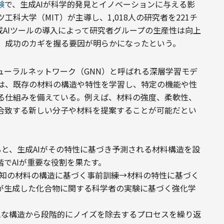
験
で、生成AIが科学的発見とイノベーションに与える影
科大学（MIT）が主導し、1,018人の研究者を221チ
生成AIツールの導入によって研究者グループの生産性は向上
、成功のカギを握る要因が明らかになったという。
ューラルネットワーク（GNN）と呼ばれる深層学習モデ
Iは、既存の材料の構造や特性を学習し、特定の機能や性
る仕組みを備えている。例えば、材料の強度、柔軟性、
合致する新しい分子や材料を提案することが可能だとい
と、生成AIがその特性に基づき予測される材料構造を設
でAIが重要な役割を果たす。

既知の材料の構造に基づく事前訓練→材料の特性に基づく
Iが生成した化合物に関する科学者の実験に基づく強化学
ムな構造から段階的にノイズを除去するプロセスを繰り返