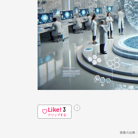
Like!
？
3
クリップする
画像の出典：DA