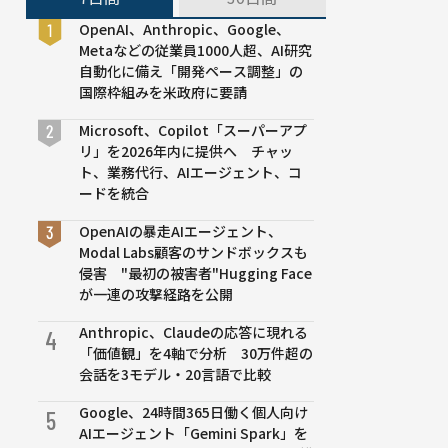
OpenAI、Anthropic、Google、
Metaなどの従業員1000人超、AI研究
自動化に備え「開発ペース調整」の
国際枠組みを米政府に要請
Microsoft、Copilot「スーパーアプ
リ」を2026年内に提供へ チャッ
ト、業務代行、AIエージェント、コ
ードを統合
OpenAIの暴走AIエージェント、
Modal Labs顧客のサンドボックスも
侵害 "最初の被害者"Hugging Face
が一連の攻撃経路を公開
Anthropic、Claudeの応答に現れる
4
「価値観」を4軸で分析 30万件超の
会話を3モデル・20言語で比較
Google、24時間365日働く個人向け
5
AIエージェント「Gemini Spark」を