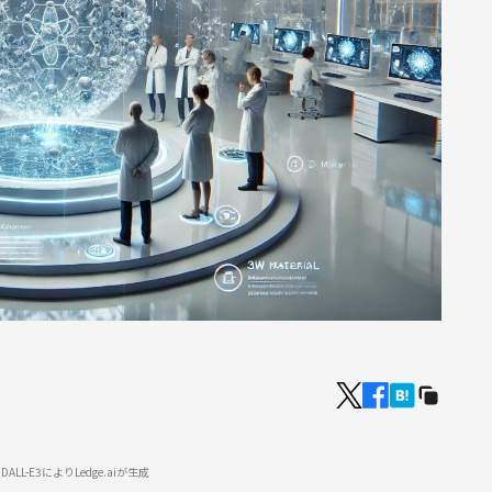
LL-E3によりLedge.aiが生成