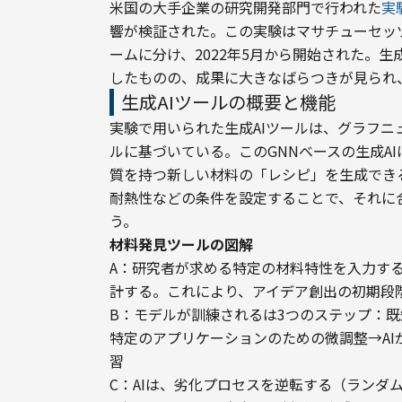
米国の大手企業の研究開発部門で行われた
実
響が検証された。この実験はマサチューセッツ工
ームに分け、2022年5月から開始された。
したものの、成果に大きなばらつきが見られ
生成AIツールの概要と機能
実験で用いられた生成AIツールは、グラフニ
ルに基づいている。このGNNベースの生成A
質を持つ新しい材料の「レシピ」を生成でき
耐熱性などの条件を設定することで、それに
う。
材料発見ツールの図解
A：研究者が求める特定の材料特性を入力する
計する。これにより、アイデア創出の初期段階
B：モデルが訓練されるは3つのステップ：
特定のアプリケーションのための微調整→A
習

C：AIは、劣化プロセスを逆転する（ランダ