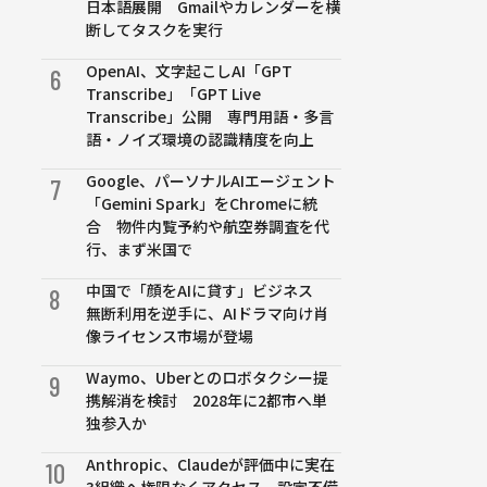
日本語展開 Gmailやカレンダーを横
断してタスクを実行
OpenAI、文字起こしAI「GPT
6
Transcribe」「GPT Live
Transcribe」公開 専門用語・多言
語・ノイズ環境の認識精度を向上
Google、パーソナルAIエージェント
7
「Gemini Spark」をChromeに統
合 物件内覧予約や航空券調査を代
行、まず米国で
中国で「顔をAIに貸す」ビジネス
8
無断利用を逆手に、AIドラマ向け肖
像ライセンス市場が登場
Waymo、Uberとのロボタクシー提
9
携解消を検討 2028年に2都市へ単
独参入か
Anthropic、Claudeが評価中に実在
10