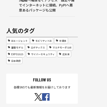
3組織へ権限なくアクセス 設定不備
でインターネットに接続、PyPIへ悪
意あるパッケージも公開
人気のタグ
AIエージェント
モビリティ×AI
半導体
基盤モデル
ロボティクス
マルチモーダルAI
EXPO2025
サイバーセキュリティ
近未来
日本政府
FOLLOW US
各種SNSでも最新情報をお届けしております