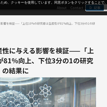
るため、クッキーを使用しています。同意ボタンをクリックすることで
About
Contact
記事
影響を検証——「上位10%の研究者は生産性が81%向上、下位3分の1の研
産性に与える影響を検証——「上
が81%向上、下位3分の1の研究
」の結果に