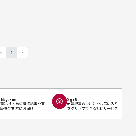
<
1
>
l Magazine
Sign Up
集部おすすめの厳選記事や有
厳選記事のお届けやお気に入り
情報を定期的にお届け
をクリップできる無料サービス