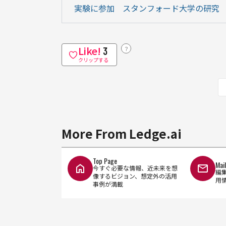
実験に参加　スタンフォード大学の研究
Like!
？
3
クリップする
More From Ledge.ai
Top Page
Mai
今すぐ必要な情報、近未来を想
編
像するビジョン、想定外の活用
用
事例が満載