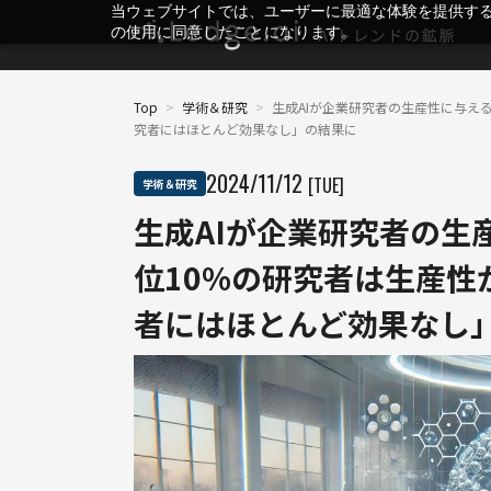
当ウェブサイトでは、ユーザーに最適な体験を提供す
の使用に同意したことになります。
Top
>
学術＆研究
>
生成AIが企業研究者の生産性に与える
究者にはほとんど効果なし」の結果に
2024
/
11
/
12
[TUE]
学術＆研究
生成AIが企業研究者の生
位10%の研究者は生産性
者にはほとんど効果なし