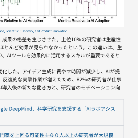
gence, Scientific Discovery, and Product Innovation
、成果の格差も生じさせた。上位10%の研究者は生産性
はほとんど効果が見られなかったという。この違いは、生
り、AIツールを効果的に活用するスキルが重要であると
変化した。アイデア生成に費やす時間が減少し、AIが提
、反復的な実験作業が増えたため、82%の研究者が仕事
AI導入後の新たな働き方と、研究者のモチベーション向
e DeepMind、科学研究を支援する「AIラボアシス
門家を上回る可能性――１００人以上の研究者が大規模