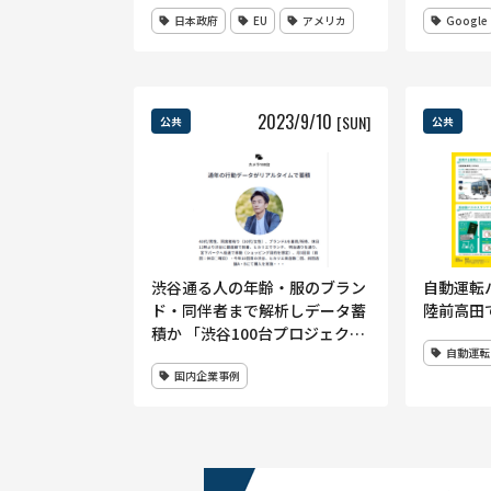
日本政府
EU
アメリカ
Google
2023
/
9
/
10
[SUN]
公共
公共
渋谷通る人の年齢・服のブラン
自動運転
ド・同伴者まで解析しデータ蓄
陸前高田
積か 「渋谷100台プロジェク
自動運転
ト」に不安の声
国内企業事例