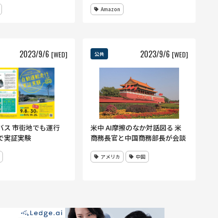
Amazon
2023
/
9
/
6
2023
/
9
/
6
[WED]
[WED]
公共
バス 市街地でも運行
米中 AI摩擦のなか対話図る 米
で実証実験
商務長官と中国商務部長が会談
アメリカ
中国