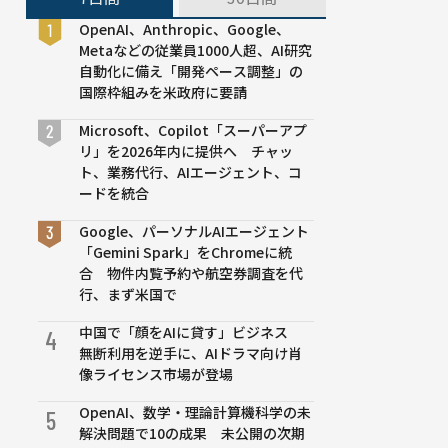
OpenAI、Anthropic、Google、
Metaなどの従業員1000人超、AI研究
自動化に備え「開発ペース調整」の
国際枠組みを米政府に要請
Microsoft、Copilot「スーパーアプ
リ」を2026年内に提供へ チャッ
ト、業務代行、AIエージェント、コ
ードを統合
Google、パーソナルAIエージェント
「Gemini Spark」をChromeに統
合 物件内覧予約や航空券調査を代
行、まず米国で
中国で「顔をAIに貸す」ビジネス
4
無断利用を逆手に、AIドラマ向け肖
像ライセンス市場が登場
OpenAI、数学・理論計算機科学の未
5
解決問題で10の成果 未公開の次期