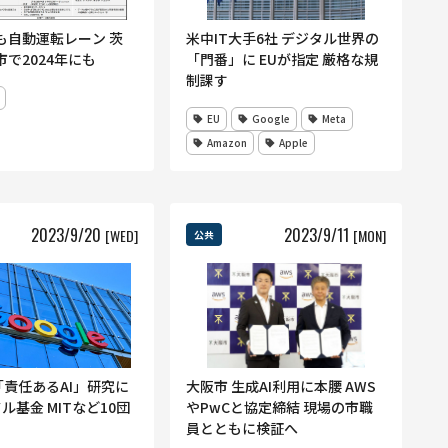
も自動運転レーン 茨
米中IT大手6社 デジタル世界の
で2024年にも
「門番」に EUが指定 厳格な規
制課す
EU
Google
Meta
Amazon
Apple
2023
/
9
/
20
2023
/
9
/
11
[WED]
[MON]
公共
e 「責任あるAI」研究に
大阪市 生成AI利用に本腰 AWS
ドル基金 MITなど10団
やPwCと協定締結 現場の市職
員とともに検証へ