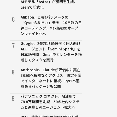
AIモデル「Astra」が証明を生成、
Leanで形式化
Alibaba、2.4兆パラメータの
6
「Qwen3.8-Max」発表 10日超の自
律コーディング、Max級初のオープ
ンウェイト化へ
Google、24時間365日働く個人向け
7
AIエージェント「Gemini Spark」を
日本語展開 Gmailやカレンダーを横
断してタスクを実行
Anthropic、Claudeが評価中に実在
8
3組織へ権限なくアクセス 設定不備
でインターネットに接続、PyPIへ悪
意あるパッケージも公開
パナソニック コネクト、AI活用で
9
78.8万時間を削減 50の社内システ
ムと連携しAIエージェント拡大へ