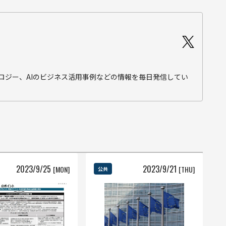
テクノロジー、AIのビジネス活用事例などの情報を毎日発信してい
2023
/
9
/
25
2023
/
9
/
21
[MON]
[THU]
公共