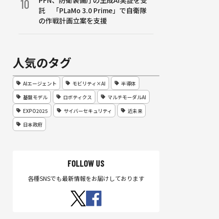
PFN、防衛装備庁の生成AI実証を受
10
託 「PLaMo 3.0 Prime」で自衛隊
の作戦計画立案を支援
人気のタグ
AIエージェント
モビリティ×AI
半導体
基盤モデル
ロボティクス
マルチモーダルAI
EXPO2025
サイバーセキュリティ
近未来
日本政府
FOLLOW US
各種SNSでも最新情報をお届けしております