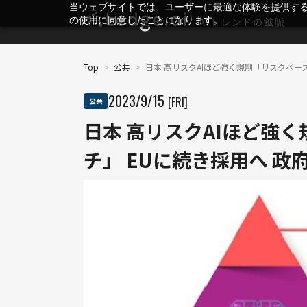
当ウェブサイトでは、ユーザーに最適な体験を提供す
の使用に同意したことになります。
Top
>
公共
>
日本 高リスクAIほど強く規制「リスクベー
2023
/
9
/
15
[FRI]
公共
日本 高リスクAIほど強
チ」 EUに続き採用へ 政