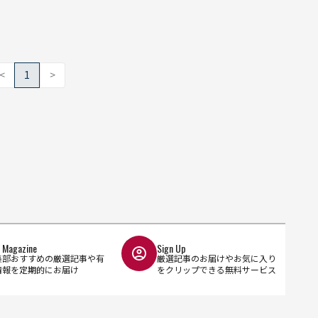
<
1
>
l Magazine
Sign Up
集部おすすめの厳選記事や有
厳選記事のお届けやお気に入り
情報を定期的にお届け
をクリップできる無料サービス