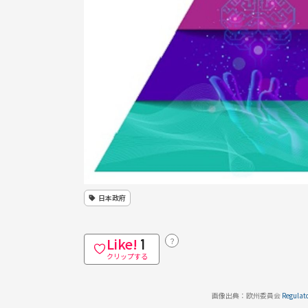
日本政府
Like!
？
1
クリップする
画像出典：欧州委員会 
Regulato