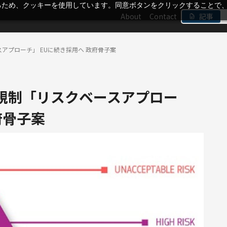
るため、クッキーを使用しています。同意ボタンをクリックすることで
About
Contact
記事
スアプローチ」 EUに続き採用へ 政府骨子案
く規制「リスクベースアプロー
府骨子案