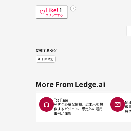
Like!
？
1
クリップする
関連するタグ
日本政府
More From Ledge.ai
Top Page
Mai
今すぐ必要な情報、近未来を想
編
像するビジョン、想定外の活用
用
事例が満載