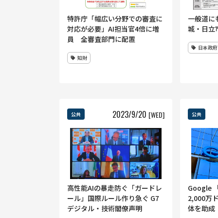
特許庁「幅広い分野での審査に
一般道に
対応が必要」AI担当官4倍に増
城・日立市
員 全審査部門に配置
日本政府
知財
2023
/
9
/
20
[WED]
公共
公共
高性能AIの暴走防ぐ「ガードレ
Googl
ール」国際ルール作り急ぐ G7
2,000万
デジタル・技術閣僚声明
体を助成