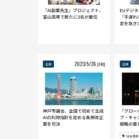
「AI副業先生」プロジェクト、
EUデジ
富山高専で新たに3名が着任
「手遅れ
定を急ぎ
2023
/
5
/
26
[FRI]
公共
公共
神戸市議会、全国で初めて生成
「グロー
AIの利用指針を定める条例改正
プ・キャ
案を可決
戦略の要
日本政府