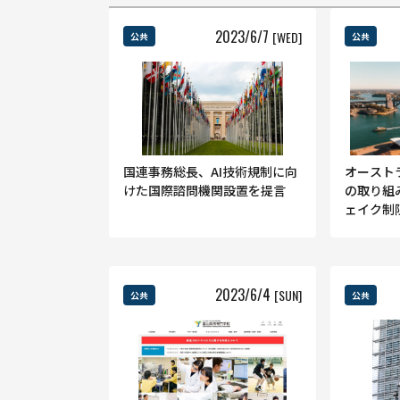
2023
/
6
/
7
[WED]
公共
公共
国連事務総長、AI技術規制に向
オースト
けた国際諮問機関設置を提言
の取り組
ェイク制
2023
/
6
/
4
[SUN]
公共
公共