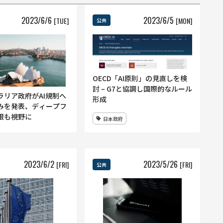
2023
/
6
/
6
2023
/
6
/
5
[TUE]
[MON]
公共
OECD「AI原則」の見直しを検
討 – G7と協調し国際的なルール
ラリア政府がAI規制へ
形成
みを発表、ディープフ
限も視野に
日本政府
2023
/
6
/
2
2023
/
5
/
26
[FRI]
[FRI]
公共