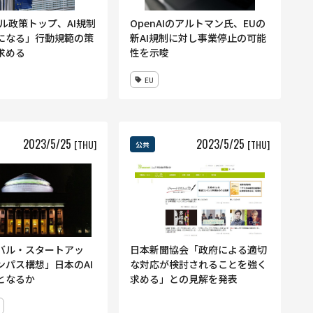
タル政策トップ、AI規制
OpenAIのアルトマン氏、EUの
になる」行動規範の策
新AI規制に対し事業停止の可能
求める
性を示唆
EU
2023
/
5
/
25
2023
/
5
/
25
[THU]
[THU]
公共
バル・スタートアッ
日本新聞協会「政府による適切
ンパス構想」日本のAI
な対応が検討されることを強く
となるか
求める」との見解を発表