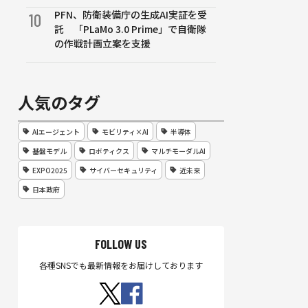
PFN、防衛装備庁の生成AI実証を受
10
託 「PLaMo 3.0 Prime」で自衛隊
の作戦計画立案を支援
人気のタグ
AIエージェント
モビリティ×AI
半導体
基盤モデル
ロボティクス
マルチモーダルAI
EXPO2025
サイバーセキュリティ
近未来
日本政府
FOLLOW US
各種SNSでも最新情報をお届けしております