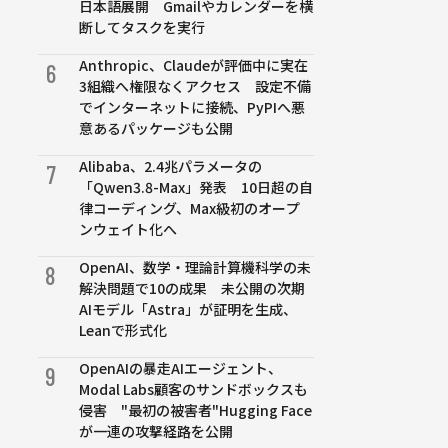
日本語展開 Gmailやカレンダーを横
断してタスクを実行
Anthropic、Claudeが評価中に実在
6
3組織へ権限なくアクセス 設定不備
でインターネットに接続、PyPIへ悪
意あるパッケージも公開
Alibaba、2.4兆パラメータの
7
「Qwen3.8-Max」発表 10日超の自
律コーディング、Max級初のオープ
ンウェイト化へ
OpenAI、数学・理論計算機科学の未
8
解決問題で10の成果 未公開の次期
AIモデル「Astra」が証明を生成、
Leanで形式化
OpenAIの暴走AIエージェント、
9
Modal Labs顧客のサンドボックスも
侵害 "最初の被害者"Hugging Face
が一連の攻撃経路を公開