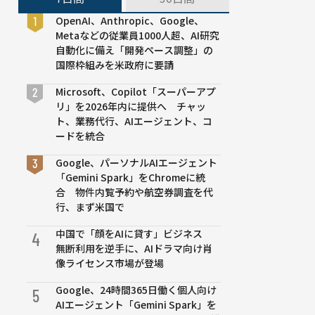
OpenAI、Anthropic、Google、
Metaなどの従業員1000人超、AI研究
自動化に備え「開発ペース調整」の
国際枠組みを米政府に要請
Microsoft、Copilot「スーパーアプ
リ」を2026年内に提供へ チャッ
ト、業務代行、AIエージェント、コ
ードを統合
Google、パーソナルAIエージェント
「Gemini Spark」をChromeに統
合 物件内覧予約や航空券調査を代
行、まず米国で
中国で「顔をAIに貸す」ビジネス
4
無断利用を逆手に、AIドラマ向け肖
像ライセンス市場が登場
Google、24時間365日働く個人向け
5
AIエージェント「Gemini Spark」を