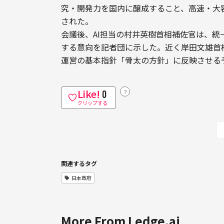
究・開発力を国内に醸成すること、高速・大
された。
会議後、AI担当の村井英樹首相補佐官は、
する意向を記者団に示した。近く岸田文雄首
運営の基本指針「骨太の方針」に反映させる
Like!
？
0
クリップする
関連するタグ
日本政府
More From Ledge.ai