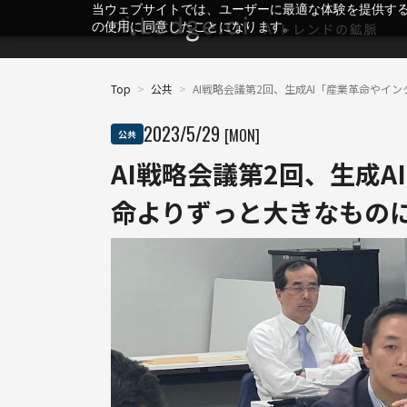
当ウェブサイトでは、ユーザーに最適な体験を提供す
の使用に同意したことになります。
Top
>
公共
>
AI戦略会議第2回、生成AI「産業革命やイ
2023
/
5
/
29
[MON]
公共
AI戦略会議第2回、生成
命よりずっと大きなもの