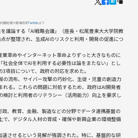
樹内閣総理大臣補佐官
Twitter
より
向性を議論する「AI戦略会議」（座長・松尾豊東大大学院教
点が整理され、生成AIのリスクと利用・開発の促進につ
「産業革命やインターネット革命よりずっと大きなものに
「社会全体でAIを利用する必要性は論をまたない」とし
の3項目について、政府の対応を求めた。
報の流布、サイバー攻撃の巧妙化、生徒・児童の創造力
まれる。これらの問題に対処するため、政府はAI開発者
の検討と利用者のリテラシー（活用能力）向上を要求し
、行政、教育、金融、製造などの分野でデータ連携基盤の
上で、デジタル人材の育成・確保や新興企業の環境整備
を加速させるという見解が強調された。特に、基盤的な研