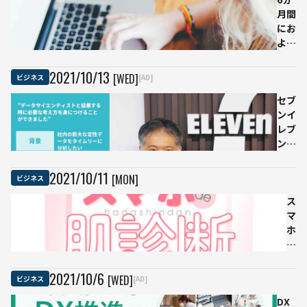
月間
にお
よぶ
AI研
修
2021
/
10
/
13
[WED]
ビジネス
[AD]
文系
マー
セブ
ケタ
ンイ
ーは
レブ
受講
ンが
後に
導入
どう
した
2021
/
10
/
11
[MON]
ビジネス
なっ
社内
た？
向け
ス
AI研
マ
修
ホ
「小
で
売業
撮
に特
影
2021
/
10
/
6
[WED]
ビジネス
[AD]
化し
す
た内
DX
る