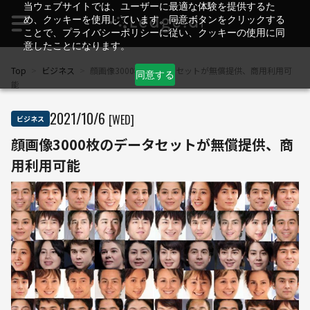
当ウェブサイトでは、ユーザーに最適な体験を提供するた
め、クッキーを使用しています。同意ボタンをクリックする
ことで、プライバシーポリシーに従い、クッキーの使用に同
意したことになります。
Top
>
ビジネス
>
顔画像3000枚のデータセットが無償提供、商用利用可
同意する
能
2021
/
10
/
6
[WED]
ビジネス
顔画像3000枚のデータセットが無償提供、商
用利用可能