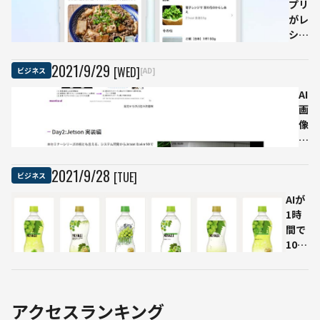
実践向
プリ
か
礎
けのQ
がレ
る
か
＆Aが
シピ
ら
公開中
1万
ア
品か
プ
2021
/
9
/
29
[WED]
ビジネス
[AD]
ら献
リ
立作
ケ
AI
成
ー
画
がん
シ
像
や糖
ョ
解
尿
ン
析
病、
の
の
2021
/
9
/
28
[TUE]
ビジネス
肌荒
作
開
AIが
れ、
成
発
1時
離乳
方
フ
間で
食な
法
ロ
1000
ど
ま
ー
案の
56
で
を
パッ
種の
を
習
ケー
健康
ま
得
ジデ
状態
と
で
アクセスランキング
ザイ
に対
め
き