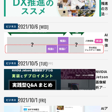
容で
推進
だ
企画
の方
け
構想
法や
で
段階
成功
AI
が明
事例
が
2021
/
10
/
6
[WED]
ビジネス
確
をま
肌
に」
とめ
診
AI
た資
断
物
料が
自
体
話題
分
検
IT部
に
出
門に
あ
ア
2021
/
10
/
5
[TUE]
ビジネス
[AD]
頼ら
っ
プ
NVIDIA
ない
た
リ
Jetson
「現
ス
作
画像解
場主
キ
成
析アプ
導」
ン
を
リの実
がト
ケ
学
装とデ
レン
ア
べ
2021
/
10
/
1
[FRI]
ビジネス
プロイ
ド
が
る
メント
AIア
わ
基