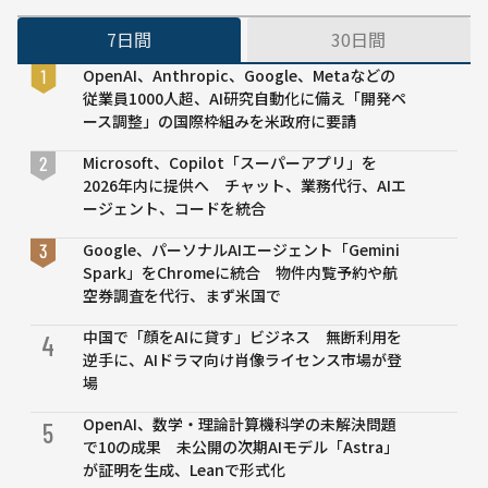
ンを
応
た
る
7日間
30日間
生成
コ
3
920
ン
日
OpenAI、Anthropic、Google、Metaなどの
万人
テ
間
従業員1000人超、AI研究自動化に備え「開発ペ
分の
ン
集
ース調整」の国際枠組みを米政府に要請
調査
ツ
中
デー
が
講
Microsoft、Copilot「スーパーアプリ」を
タも
公
義
2026年内に提供へ チャット、業務代行、AIエ
とに
開
が
ージェント、コードを統合
中
開
Google、パーソナルAIエージェント「Gemini
催
Spark」をChromeに統合 物件内覧予約や航
オ
空券調査を代行、まず米国で
ン
デ
中国で「顔をAIに貸す」ビジネス 無断利用を
4
マ
逆手に、AIドラマ向け肖像ライセンス市場が登
ン
場
ド
動
OpenAI、数学・理論計算機科学の未解決問題
5
画
で10の成果 未公開の次期AIモデル「Astra」
が
が証明を生成、Leanで形式化
公