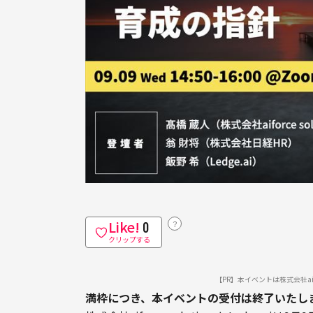
Like!
？
0
クリップする
【PR】本イベントは株式会社aifo
満枠につき、本イベントの受付は終了いたし