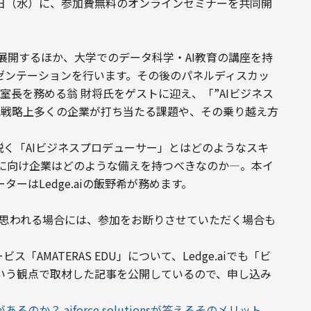
e.aiは9月9日（水）に、参加費無料のオンラインセミナーを共同開
U」を展開するほか、大学でのデータ科学・AI教育の講座を持
点からプレゼンテーションを行います。その後のパネルディスカッ
室長を務める翁 財将氏をゲストに迎え、「”AIビジネス
織戦略上多くの企業が打ち当たる課題や、その乗り越え方
ionsの説く「AIビジネスプロデューサー」とはどのようなスキ
に向け企業はどのような備えを持つべきなのか―。本イ
ーはLedge.aiの飯野希が務めます。
と思われる場合には、参加をお断りさせていただく場合も
サービス「AMATERAS EDU」について、Ledge.aiでも「ビ
という観点で取材した記事を公開しているので、申し込み
か？ aiforce solutionsが答えるそのメリット