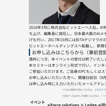
2016年3月に株式会社ビットエーへ入社。AI特
ち上げ、編集長に就任し、日本最大級のAIメ
げも行い、2017年10月にはBITAデジマラ
ビットエーホールディングスへ転籍し、新規
お申し込みはこちらから（事前登
満枠につき、本イベントの受付は終了いたしま
本セミナーはオンライン形式で行い、インタ
ご参加いただけます。ご自身のPCもしくはスマー
お申し込みいただいた方へ、開催日前日（9月
は申し込み時に入力いただいたメールアドレ
※Zoom接続が初めての方は、
こちら
から
※初めてZoomをご利用になる方は、ソ
イベント
aiforce solutions × L