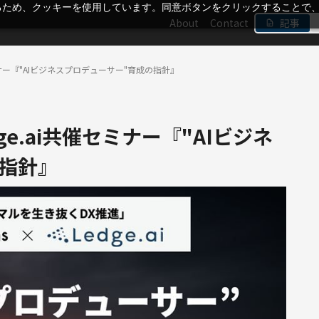
るため、クッキーを使用しています。同意ボタンをクリックすることで
About
Contact
記事
.ai共催セミナー『"AIビジネスプロデューサー"育成の指針』
× Ledge.ai共催セミナー『"AIビジネ
指針』