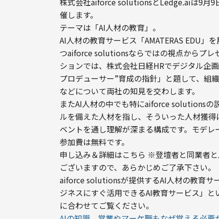
株式会社aiforce solutionsとLedg
催します。
テーマは「AI人材の教育」。
AI人材の教育サービス「AMATERAS ED
つaiforce solutionsならではの視
ションでは、株式会社日経HRでデジタル企画
プロデューサー”育成の指針」と題して、組
などについて両社の知見を交わします。
またAI人材の中でも特にaiforce solut
ルを備えた人材を指し、そういった人材獲得
ベントを通し理解が深まる構成です。モデレータ
参加費は無料です。

申し込み＆詳細はこちら ※登壇者と同業者
ございますので、あらかじめご了承下さい。
aiforce solutionsが提供するAI人材の教育
ジネスにすぐ活用できるAI教育サービス」
AIの知識、営業やマーケ職もなぜ覚える必要があるの