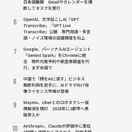
日本語展開 Gmailやカレンダーを横
断してタスクを実行
OpenAI、文字起こしAI「GPT
6
Transcribe」「GPT Live
Transcribe」公開 専門用語・多言
語・ノイズ環境の認識精度を向上
Google、パーソナルAIエージェント
7
「Gemini Spark」をChromeに統
合 物件内覧予約や航空券調査を代
行、まず米国で
中国で「顔をAIに貸す」ビジネス
8
無断利用を逆手に、AIドラマ向け肖
像ライセンス市場が登場
Waymo、Uberとのロボタクシー提
9
携解消を検討 2028年に2都市へ単
独参入か
Anthropic、Claudeが評価中に実在
10