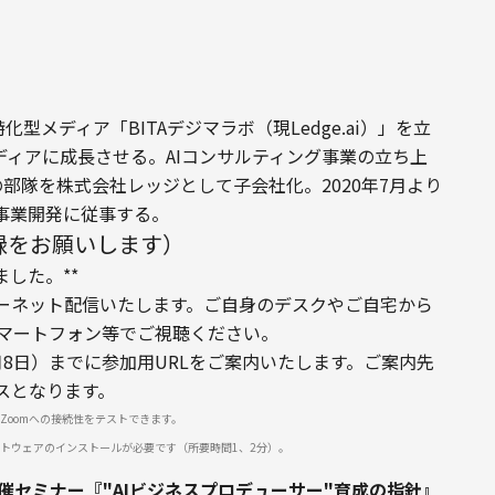
化型メディア「BITAデジマラボ（現Ledge.ai）」を立
ディアに成長させる。AIコンサルティング事業の立ち上
ボの部隊を株式会社レッジとして子会社化。2020年7月より
事業開発に従事する。
録をお願いします）
した。**
ーネット配信いたします。ご自身のデスクやご自宅から
トフォン等でご視聴ください。	 	

8日）までに参加用URLをご案内いたします。ご案内先
スとなります。
Zoomへの接続性をテストできます。	 	

フトウェアのインストールが必要です（所要時間1、2分）。
edge.ai共催セミナー『"AIビジネスプロデューサー"育成の指針』