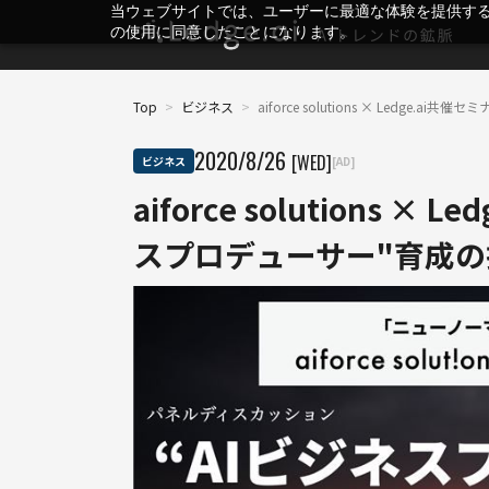
当ウェブサイトでは、ユーザーに最適な体験を提供す
の使用に同意したことになります。
Top
>
ビジネス
>
aiforce solutions × Ledge
2020
/
8
/
26
[WED]
ビジネス
[AD]
aiforce solutions 
スプロデューサー"育成の