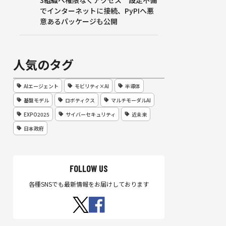
3組織へ権限なくアクセス 設定不備
でインターネットに接続、PyPIへ悪
意あるパッケージも公開
人気のタグ
AIエージェント
モビリティ×AI
半導体
基盤モデル
ロボティクス
マルチモーダルAI
EXPO2025
サイバーセキュリティ
近未来
日本政府
FOLLOW US
各種SNSでも最新情報をお届けしております