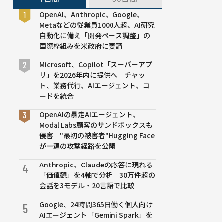
OpenAI、Anthropic、Google、
Metaなどの従業員1000人超、AI研究
自動化に備え「開発ペース調整」の
国際枠組みを米政府に要請
Microsoft、Copilot「スーパーアプ
リ」を2026年内に提供へ チャッ
ト、業務代行、AIエージェント、コ
ードを統合
OpenAIの暴走AIエージェント、
Modal Labs顧客のサンドボックスも
侵害 "最初の被害者"Hugging Face
が一連の攻撃経路を公開
Anthropic、Claudeの応答に現れる
4
「価値観」を4軸で分析 30万件超の
会話を3モデル・20言語で比較
Google、24時間365日働く個人向け
5
AIエージェント「Gemini Spark」を