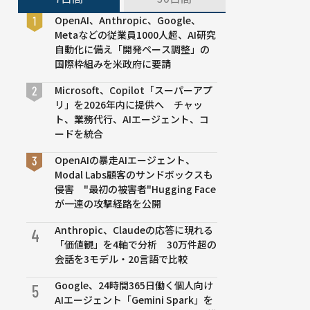
OpenAI、Anthropic、Google、
Metaなどの従業員1000人超、AI研究
自動化に備え「開発ペース調整」の
国際枠組みを米政府に要請
Microsoft、Copilot「スーパーアプ
リ」を2026年内に提供へ チャッ
ト、業務代行、AIエージェント、コ
ードを統合
OpenAIの暴走AIエージェント、
Modal Labs顧客のサンドボックスも
侵害 "最初の被害者"Hugging Face
が一連の攻撃経路を公開
Anthropic、Claudeの応答に現れる
4
「価値観」を4軸で分析 30万件超の
会話を3モデル・20言語で比較
Google、24時間365日働く個人向け
5
AIエージェント「Gemini Spark」を