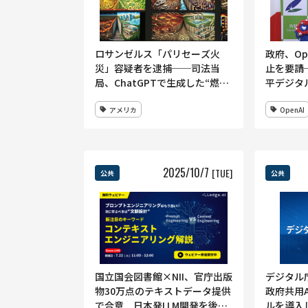
ロサンゼルス「パリセーズ火
政府、Op
災」容疑者を逮捕──司法当
止を要請─
局、ChatGPTで生成した“燃え
平デジタ
る都市”画像を押収と発表
式”を提
アメリカ
OpenAI
2025
/
10
/
7
[TUE]
公共
公共
国立国会図書館×NII、官庁出版
デジタル
物30万点のテキストデータ提供
政府共用
で合意 日本発LLM開発を後押
ルを導入