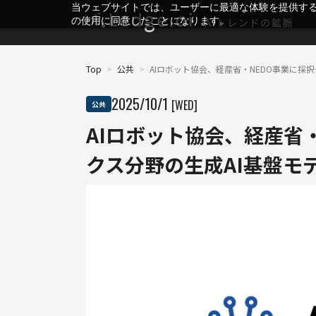
当ウェブサイトでは、ユーザーに最適な体験を提供す
の使用に同意したことになります。
Top
>
公共
>
AIロボット協会、経産省・NEDO事業に採
2025
/
10
/
1
[WED]
公共
AIロボット協会、経産省
クス分野の生成AI基盤モ