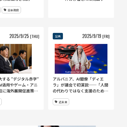
は難しい」
日本政府
2025
/
9
/
25
2025
/
9
/
19
[THU]
[FRI]
公共
大する ”デジタル赤字”
アルバニア、AI閣僚「ディエ
―AI活用やゲーム・アニ
ラ」が議会で初演説──「人間
柱に海外展開促進策を
の代わりではなく支援のため
に」
近未来