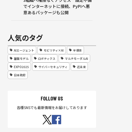
3組織へ権限なくアクセス 設定不備
でインターネットに接続、PyPIへ悪
意あるパッケージも公開
人気のタグ
AIエージェント
モビリティ×AI
半導体
基盤モデル
ロボティクス
マルチモーダルAI
EXPO2025
サイバーセキュリティ
近未来
日本政府
FOLLOW US
各種SNSでも最新情報をお届けしております