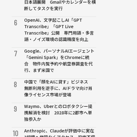
日本語展開 Gmailやカレンダーを横
断してタスクを実行
OpenAI、文字起こしAI「GPT
6
Transcribe」「GPT Live
Transcribe」公開 専門用語・多言
語・ノイズ環境の認識精度を向上
Google、パーソナルAIエージェント
7
「Gemini Spark」をChromeに統
合 物件内覧予約や航空券調査を代
行、まず米国で
中国で「顔をAIに貸す」ビジネス
8
無断利用を逆手に、AIドラマ向け肖
像ライセンス市場が登場
Waymo、Uberとのロボタクシー提
9
携解消を検討 2028年に2都市へ単
独参入か
Anthropic、Claudeが評価中に実在
10