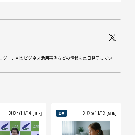
テクノロジー、AIのビジネス活用事例などの情報を毎日発信してい
2025
/
10
/
14
2025
/
10
/
13
[TUE]
[MON]
公共