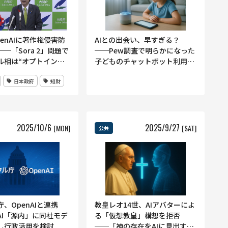
enAIに著作権侵害防
AIとの出会い、早すぎる？
─「Sora 2」問題で
──Pew調査で明らかになった
ル相は“オプトイン方
子どものチャットボット利用の
言
低年齢化
日本政府
知財
2025
/
10
/
6
2025
/
9
/
27
[MON]
[SAT]
公共
庁、OpenAIと連携
教皇レオ14世、AIアバターによ
AI「源内」に同社モデ
る「仮想教皇」構想を拒否
し行政活用を検討
──「神の存在をAIに見出すの