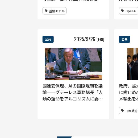
し
基盤モデル
OpenAI
2025
/
9
/
26
[FRI]
公共
公共
国連安保理、AIの国際規制を議
政府、拡
論──グテーレス事務総長「人
に歯止め―
類の運命をアルゴリズムに委ね
メ輸出を
てはならない」
策定
日本政府