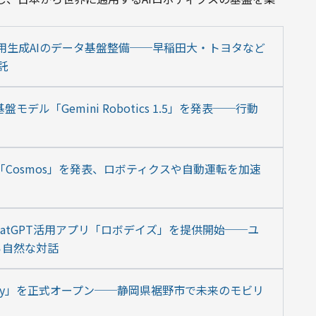
ト用生成AIのデータ基盤整備──早稲田大・トヨタなど
託
モデル「Gemini Robotics 1.5」を発表──行動
PT「Cosmos」を発表、ロボティクスや自動運転を加速
hatGPT活用アプリ「ロボデイズ」を提供開始──ユ
ら自然な対話
City」を正式オープン──静岡県裾野市で未来のモビリ