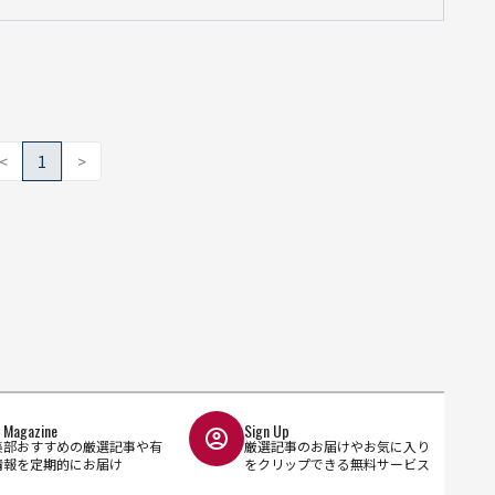
<
1
>
l Magazine
Sign Up
集部おすすめの厳選記事や有
厳選記事のお届けやお気に入り
情報を定期的にお届け
をクリップできる無料サービス