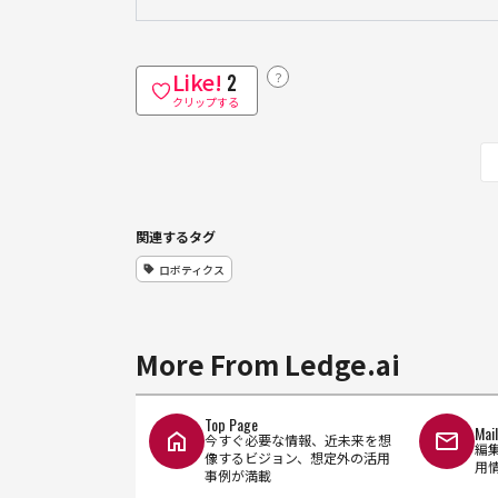
Like!
？
2
クリップする
関連するタグ
ロボティクス
More From Ledge.ai
Top Page
Mai
今すぐ必要な情報、近未来を想
編
像するビジョン、想定外の活用
用
事例が満載