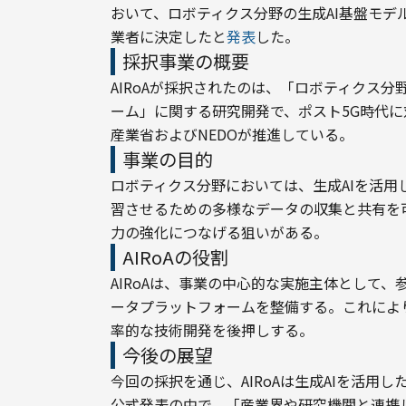
おいて、ロボティクス分野の生成AI基盤モ
業者に決定したと
発表
した。
採択事業の概要
AIRoAが採択されたのは、「ロボティクス
ーム」に関する研究開発で、ポスト5G時代
産業省およびNEDOが推進している。
事業の目的
ロボティクス分野においては、生成AIを活用
習させるための多様なデータの収集と共有を
力の強化につなげる狙いがある。
AIRoAの役割
AIRoAは、事業の中心的な実施主体として
ータプラットフォームを整備する。これによ
率的な技術開発を後押しする。
今後の展望
今回の採択を通じ、AIRoAは生成AIを活
公式発表の中で、「産業界や研究機関と連携