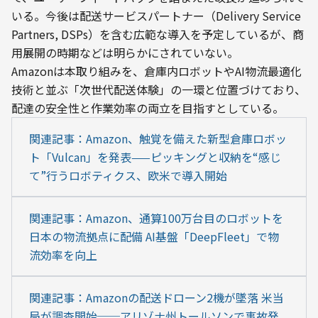
いる。今後は配送サービスパートナー（Delivery Service 
Partners, DSPs）を含む広範な導入を予定しているが、商
用展開の時期などは明らかにされていない。
Amazonは本取り組みを、倉庫内ロボットやAI物流最適化
技術と並ぶ「次世代配送体験」の一環と位置づけており、
配達の安全性と作業効率の両立を目指すとしている。
関連記事：Amazon、触覚を備えた新型倉庫ロボッ
ト「Vulcan」を発表——ピッキングと収納を“感じ
て”行うロボティクス、欧米で導入開始
関連記事：Amazon、通算100万台目のロボットを
日本の物流拠点に配備 AI基盤「DeepFleet」で物
流効率を向上
関連記事：Amazonの配送ドローン2機が墜落 米当
局が調査開始──アリゾナ州トールソンで事故発