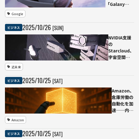
「Galaxy
XR」を発表
Google
──Google・
Qualcommと
2025
/
10
/
26
[SUN]
ビジネス
共同開発、次
世代空間体験
NVIDIA支援
を実現
の
Starcloud、
宇宙空間にAI
データセン
近未来
ターを構築
──H100搭
2025
/
10
/
25
[SAT]
ビジネス
載衛星を11
月打ち上
Amazon、
げ Crusoe
倉庫労働の
と提携し
自動化を加
「宇宙クラ
速──内部
ウド」運用
文書で「50
Amazon
へ
万人置き換
え」計画浮
2025
/
10
/
25
[SAT]
ビジネス
上、同社は