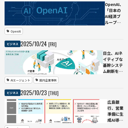
否定
OpenAI、
「日本の
AI経済ブ
ループリ
ント」を
OpenAI
公開──
生成AIで
2025
/
10
/
24
[FRI]
ビジネス
支える包
摂的成長
日立、AIネ
と新国家
イティブな
戦略
基幹システ
ム刷新を支
援──「モ
AIエージェント
国内企業事例
ダナイゼー
ション
2025
/
10
/
23
[THU]
ビジネス
powered
by
広島銀
Lumada」
行、営業
提供開始
準備に生
成AI導入
──「無