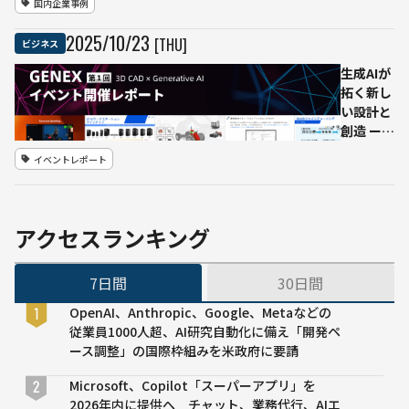
国内企業事例
意識に使
える」業
2025
/
10
/
23
[THU]
ビジネス
務フロー
へ 面談
生成AIが
時間を7
拓く新し
割削減見
い設計と
込み
創造 ー
「GENEX
イベントレポート
#1」開催
レポート
アクセスランキング
7日間
30日間
OpenAI、Anthropic、Google、Metaなどの
従業員1000人超、AI研究自動化に備え「開発ペ
ース調整」の国際枠組みを米政府に要請
Microsoft、Copilot「スーパーアプリ」を
2026年内に提供へ チャット、業務代行、AIエ