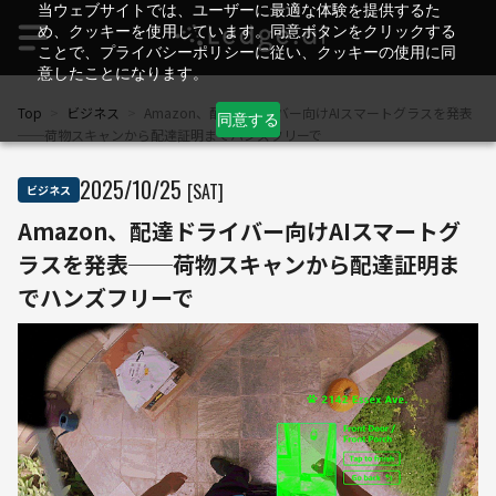
当ウェブサイトでは、ユーザーに最適な体験を提供するた
め、クッキーを使用しています。同意ボタンをクリックする
ことで、プライバシーポリシーに従い、クッキーの使用に同
意したことになります。
Top
>
ビジネス
>
Amazon、配達ドライバー向けAIスマートグラスを発表
同意する
──荷物スキャンから配達証明までハンズフリーで
2025
/
10
/
25
[SAT]
ビジネス
Amazon、配達ドライバー向けAIスマートグ
ラスを発表──荷物スキャンから配達証明ま
でハンズフリーで