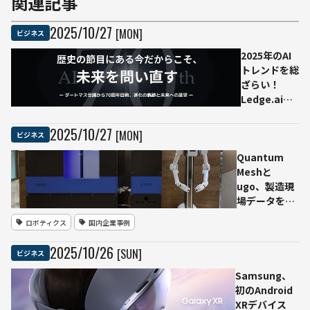
関連記事
2025
/
10
/
27
[MON]
ビジネス
2025年のAI
トレンドを総
ざらい！
Ledge.ai年
末年始特集
「'25to'26」
2025
/
10
/
27
[MON]
ビジネス
事前登録スタ
Quantum
ート
Meshと
ugo、製造現
場データを守
るエッジAI基
ロボティクス
国内企業事例
盤を共同開発
──液浸冷却
2025
/
10
/
26
[SUN]
ビジネス
DC「KAMUI」
とロボット
Samsung、
「ugo」を連
初のAndroid
携
XRデバイス