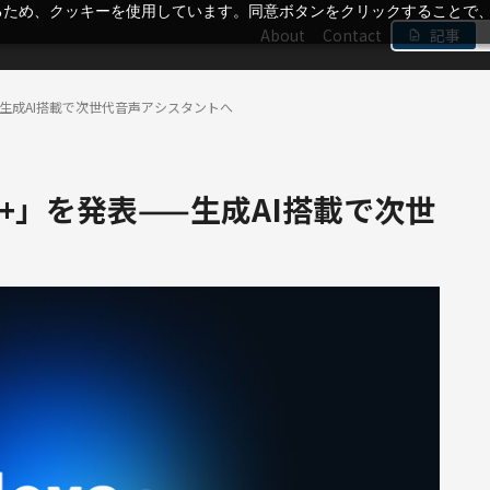
るため、クッキーを使用しています。同意ボタンをクリックすることで
About
Contact
記事
表——生成AI搭載で次世代音声アシスタントへ
xa+」を発表——生成AI搭載で次世