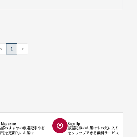
<
1
>
l Magazine
Sign Up
集部おすすめの厳選記事や有
厳選記事のお届けやお気に入り
情報を定期的にお届け
をクリップできる無料サービス