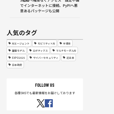
3組織へ権限なくアクセス 設定不備
でインターネットに接続、PyPIへ悪
意あるパッケージも公開
人気のタグ
AIエージェント
モビリティ×AI
半導体
基盤モデル
ロボティクス
マルチモーダルAI
EXPO2025
サイバーセキュリティ
近未来
日本政府
FOLLOW US
各種SNSでも最新情報をお届けしております