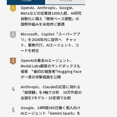
OpenAI、Anthropic、Google、
Metaなどの従業員1000人超、AI研究
自動化に備え「開発ペース調整」の
国際枠組みを米政府に要請
Microsoft、Copilot「スーパーアプ
リ」を2026年内に提供へ チャッ
ト、業務代行、AIエージェント、コ
ードを統合
OpenAIの暴走AIエージェント、
Modal Labs顧客のサンドボックスも
侵害 "最初の被害者"Hugging Face
が一連の攻撃経路を公開
Anthropic、Claudeの応答に現れる
4
「価値観」を4軸で分析 30万件超の
会話を3モデル・20言語で比較
Google、24時間365日働く個人向け
5
AIエージェント「Gemini Spark」を