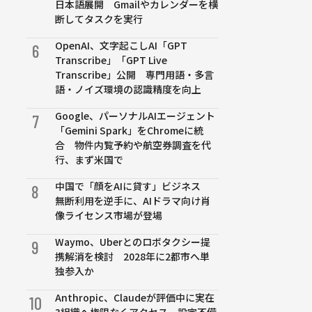
日本語展開 Gmailやカレンダーを横
断してタスクを実行
OpenAI、文字起こしAI「GPT
6
Transcribe」「GPT Live
Transcribe」公開 専門用語・多言
語・ノイズ環境の認識精度を向上
Google、パーソナルAIエージェント
7
「Gemini Spark」をChromeに統
合 物件内覧予約や航空券調査を代
行、まず米国で
中国で「顔をAIに貸す」ビジネス
8
無断利用を逆手に、AIドラマ向け肖
像ライセンス市場が登場
Waymo、Uberとのロボタクシー提
9
携解消を検討 2028年に2都市へ単
独参入か
Anthropic、Claudeが評価中に実在
10