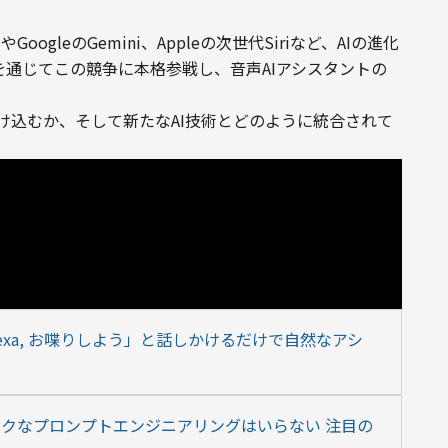
GoogleのGemini、Appleの次世代Siriなど、AIの進化
a+を通じてこの競争に本格参戦し、音声AIアシスタントの
溶け込むか、そして新たなAI技術とどのように統合されて
Alexa, お喋りしよう」と話しかけるだけで自然なアシ
ックなプロンプトエンジニアリングはいらない 注目の