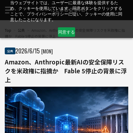
当ウェブサイトでは、ユーザーに最適な体験を提供するた
め、クッキーを使用しています。同意ボタンをクリックする
ことで、プライバシーポリシーに従い、クッキーの使用に同
意したことになります。
Top
>
公共
>
Amazon、Anthropic最新AIの安全保障リスクを米政権に指
同意する
摘か Fable 5停止の背景に浮上
2026
/
6
/
15
[MON]
公共
Amazon、Anthropic最新AIの安全保障リス
クを米政権に指摘か Fable 5停止の背景に浮
上