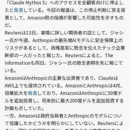
「Claude Mythos 5」へのアクセスを全顧客向けに停止し
たと
発表
している。今回の報道は、この停止判断に至る背
景として、Amazon側の指摘が影響した可能性を示すもの
だ。
Reutersは13日、事情に詳しい関係者の話として、ジャシ
ー氏が今週、Anthropicの最先端AIモデルに安全保障上の
リスクがあるとして、政権高官に懸念を伝えたテック企業
幹部の一人だったと報じた。Reutersによると、The 
Informationも同日、ジャシー氏の懸念表明を先に報じて
いる。
AmazonはAnthropicの主要な出資者であり、Claudeは
AWS上でも提供されている。AmazonとAnthropicは4月、
協業拡大を
発表
しており、AmazonはAnthropicに50億ド
ルを追加投資し、将来的に最大200億ドルを追加投資する
計画も示していた。
一方、Amazonは政府当局者とAnthropicのモデルについ
て協議したかどうかを明らかにしていない。Reutersによ