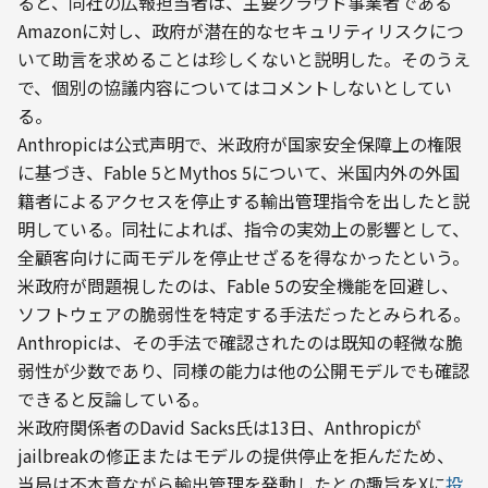
ると、同社の広報担当者は、主要クラウド事業者である
Amazonに対し、政府が潜在的なセキュリティリスクにつ
いて助言を求めることは珍しくないと説明した。そのうえ
で、個別の協議内容についてはコメントしないとしてい
る。
Anthropicは公式声明で、米政府が国家安全保障上の権限
に基づき、Fable 5とMythos 5について、米国内外の外国
籍者によるアクセスを停止する輸出管理指令を出したと説
明している。同社によれば、指令の実効上の影響として、
全顧客向けに両モデルを停止せざるを得なかったという。
米政府が問題視したのは、Fable 5の安全機能を回避し、
ソフトウェアの脆弱性を特定する手法だったとみられる。
Anthropicは、その手法で確認されたのは既知の軽微な脆
弱性が少数であり、同様の能力は他の公開モデルでも確認
できると反論している。
米政府関係者のDavid Sacks氏は13日、Anthropicが
jailbreakの修正またはモデルの提供停止を拒んだため、
当局は不本意ながら輸出管理を発動したとの趣旨をXに
投