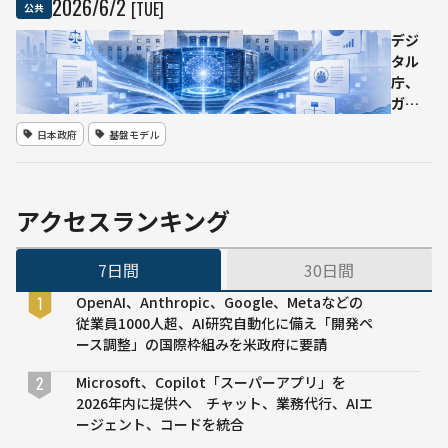
2026
/
6
/
2
[TUE]
公共
ンテ
の安全性
ィア
表示や未
デジ
モデ
成年保護
タル
ルを
を問題視
庁、
最大
ガバ
30
メン
日本政府
基盤モデル
日前
ト
に事
AI「源
前検
内」
証へ
で使
アクセスランキング
う国
産LLM
7日間
30日間
を11
月公
OpenAI、Anthropic、Google、Metaなどの
募
従業員1000人超、AI研究自動化に備え「開発ペ
へ
ース調整」の国際枠組みを米政府に要請
2027
年度
Microsoft、Copilot「スーパーアプリ」を
に有
2026年内に提供へ チャット、業務代行、AIエ
償調
ージェント、コードを統合
達、