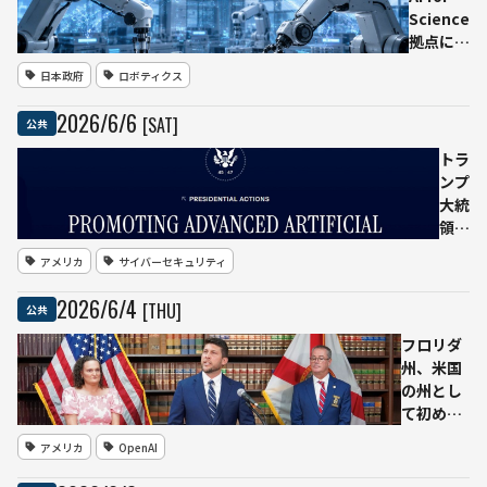
池内
Science
ラブ
蔵製
拠点に分
ル
品を
子科学研
双方
日本政府
ロボティクス
回収
究所を採
の代
択 ロボ
理人
2026
/
6
/
6
[SAT]
公共
ットとAI
が架
で24時
空判
トラ
間使える
例を
ンプ
実験基盤
引
大統
を構築
用、
領、
米連
AIサ
アメリカ
サイバーセキュリティ
邦地
イバ
裁が
ー防
2026
/
6
/
4
[THU]
公共
弁護
御を
士4
強化
フロリダ
人を
する
州、米国
制裁
大統
の州とし
領令
て初めて
に署
OpenAI
アメリカ
OpenAI
名
を提訴
フロ
ChatGPT