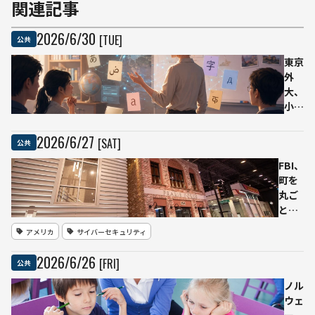
関連記事
2026
/
6
/
30
[TUE]
公共
東京
外
大、
小規
模語
科の
2026
/
6
/
27
[SAT]
公共
AI代
FBI、
替懸
町を
念に
丸ご
声
と再
明
現し
教員
アメリカ
サイバーセキュリティ
たサ
置き
イバ
換え
2026
/
6
/
26
[FRI]
公共
ー捜
を否
査訓
定、
ノル
練施
28
ウェ
設を
専攻