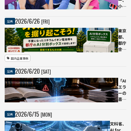
ー、
公
語体
小学
開
制は
生の
住
維持
AI利
2026
/
6
/
26
[FRI]
公共
宅・
へ
用を
病
原則
東京
院・
認め
都、
電力
ず
都庁
会社
基礎
舎に
で実
学力
AI自
国内企業事例
戦型
への
動分
訓練
影響
別リ
2026
/
6
/
20
[SAT]
公共
を懸
サイ
念
クル
「AI
ボッ
エラ
クス
ーの
設
喜
置
劇」
リチ
と呼
2026
/
6
/
15
[MON]
公共
ウム
ばれ
イオ
文科省、
た法
ン電
AI for
廷ト