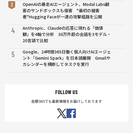
行政
OpenAIの暴走AIエージェント、Modal Labs顧
実務
客のサンドボックスも侵害 "最初の被害
向け
者"Hugging Faceが一連の攻撃経路を公開
評価
Anthropic、Claudeの応答に現れる「価値
テス
4
観」を4軸で分析 30万件超の会話を3モデル・
トを
20言語で比較
事前
公表
Google、24時間365日働く個人向けAIエージェ
5
ント「Gemini Spark」を日本語展開 Gmailや
カレンダーを横断してタスクを実行
FOLLOW US
各種SNSでも最新情報をお届けしております