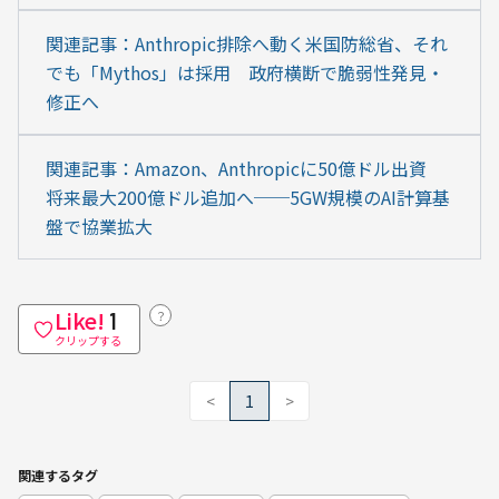
関連記事：Anthropic排除へ動く米国防総省、それ
でも「Mythos」は採用　政府横断で脆弱性発見・
修正へ
関連記事：Amazon、Anthropicに50億ドル出資　
将来最大200億ドル追加へ──5GW規模のAI計算基
盤で協業拡大
Like!
？
1
クリップする
<
1
>
関連するタグ