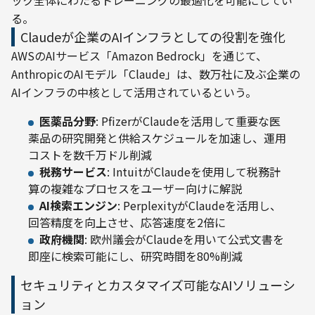
ック全体にわたるトレーニングの最適化を可能にしてい
る。
Claudeが企業のAIインフラとしての役割を強化
AWSのAIサービス「Amazon Bedrock」を通じて、
AnthropicのAIモデル「Claude」は、数万社に及ぶ企業の
AIインフラの中核として活用されているという。
医薬品分野
: PfizerがClaudeを活用して重要な医
薬品の研究開発と供給スケジュールを加速し、運用
コストを数千万ドル削減
税務サービス
: IntuitがClaudeを使用して税務計
算の複雑なプロセスをユーザー向けに解説
AI検索エンジン
: PerplexityがClaudeを活用し、
回答精度を向上させ、応答速度を2倍に
政府機関
: 欧州議会がClaudeを用いて公式文書を
即座に検索可能にし、研究時間を80%削減
セキュリティとカスタマイズ可能なAIソリューシ
ョン