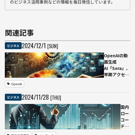
のビジネス活用事例などの情報を毎日発信しています。
関連記事
2024
/
12
/
1
[SUN]
ビジネス
OpenAIの動
画生成
AI「Sora」、
早期アクセス
が漏洩 開発
OpenAI
に協力してい
たアーティス
2024
/
11
/
28
[THU]
ビジネス
トの条件面へ
の抗議により
国内
誰でも10秒間
ロー
の動画を生成
コー
できる状態に
ド／
ノー