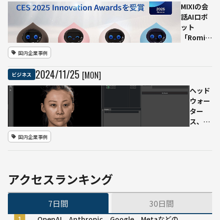
MIXIの会
話AIロボ
ット
「Romi」
の新モデ
国内企業事例
ルがCES
2025でイ
2024
/
11
/
25
[MON]
ビジネス
ノベーシ
ョンアワ
ヘッド
ードを受
ウォー
賞
ター
ス、
NVIDIA
国内企業事例
技術を
活用し
た対話
型AIデ
アクセスランキング
ジタル
ヒュー
7日間
30日間
マンサ
ービス
OpenAI、Anthropic、Google、Metaなどの