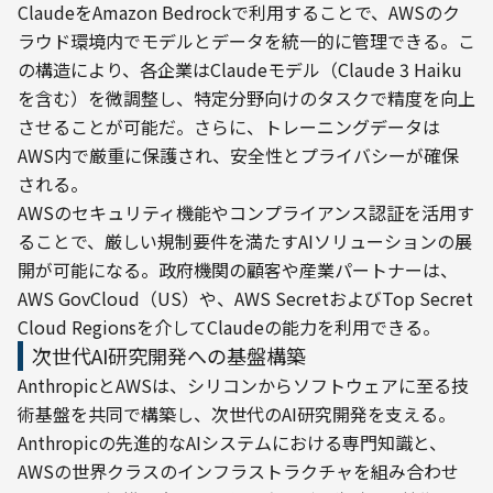
ClaudeをAmazon Bedrockで利用することで、AWSのク
ラウド環境内でモデルとデータを統一的に管理できる。こ
の構造により、各企業はClaudeモデル（Claude 3 Haiku
を含む）を微調整し、特定分野向けのタスクで精度を向上
させることが可能だ。さらに、トレーニングデータは
AWS内で厳重に保護され、安全性とプライバシーが確保
される。
AWSのセキュリティ機能やコンプライアンス認証を活用す
ることで、厳しい規制要件を満たすAIソリューションの展
開が可能になる。政府機関の顧客や産業パートナーは、
AWS GovCloud（US）や、AWS SecretおよびTop Secret 
Cloud Regionsを介してClaudeの能力を利用できる。
次世代AI研究開発への基盤構築
AnthropicとAWSは、シリコンからソフトウェアに至る技
術基盤を共同で構築し、次世代のAI研究開発を支える。
Anthropicの先進的なAIシステムにおける専門知識と、
AWSの世界クラスのインフラストラクチャを組み合わせ