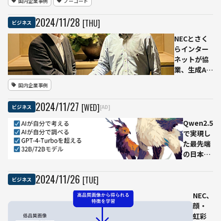
国内企業事例
ノーコード
コー
ド／
2024
/
11
/
28
[THU]
ビジネス
生成
AI市
NECとさく
場、
らインター
2028
ネットが協
年ま
業、生成AI
でに
プラットフ
国内企業事例
2701
ォーム分野
億円
で
2024
/
11
/
27
[WED]
ビジネス
[AD]
規模
「cotomi」
へ成
を活用した
Qwen2.5
長予
新サービス
で実現し
測
を展開
た最先端
の日本語
性能
Axcxept
2024
/
11
/
26
[TUE]
ビジネス
が開発し
た最新
NEC、
LLMとは
顔・
虹彩