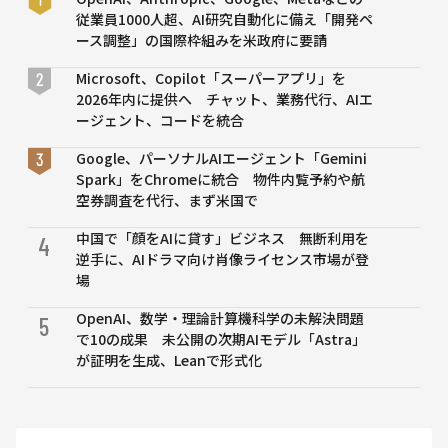
を開始
従業員1000人超、AI研究自動化に備え「開発ペ
ース調整」の国際枠組みを米政府に要請
Microsoft、Copilot「スーパーアプリ」を
2026年内に提供へ チャット、業務代行、AIエ
ージェント、コードを統合
Google、パーソナルAIエージェント「Gemini
Spark」をChromeに統合 物件内覧予約や航
空券調査を代行、まず米国で
中国で「顔をAIに貸す」ビジネス 無断利用を
4
逆手に、AIドラマ向け肖像ライセンス市場が登
場
OpenAI、数学・理論計算機科学の未解決問題
5
で10の成果 未公開の次期AIモデル「Astra」
が証明を生成、Leanで形式化