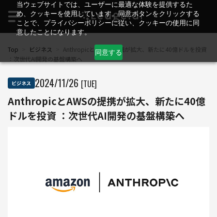
当ウェブサイトでは、ユーザーに最適な体験を提供するた
め、クッキーを使用しています。同意ボタンをクリックする
ことで、プライバシーポリシーに従い、クッキーの使用に同
意したことになります。
Top
>
ビジネス
>
AnthropicとAWSの提携が拡大、新たに40億ドルを投資
同意する
：次世代AI開発の基盤構築へ
2024
/
11
/
26
[TUE]
ビジネス
AnthropicとAWSの提携が拡大、新たに40億
ドルを投資 ：次世代AI開発の基盤構築へ