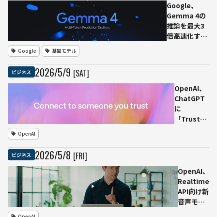
390億
開始
Google、
円）の
Gemma 4の
和解に
推論を最大3
合意
倍高速化する
Siri強化
「Multi-
Google
基盤モデル
機能の
Token
広告が
Prediction」
2026
/
5
/
9
[SAT]
ビジネス
消費者
公開 軽量ド
を誤認
ラフトモデル
OpenAI、
させた
が先読み、大
ChatGPT
かが争
型モデルが並
に
点に
列検証
「Trusted
Contact」
OpenAI
追加 自傷
リスクを検
2026
/
5
/
8
[FRI]
ビジネス
知した場合
に事前登録
OpenAI、
した「信頼
Realtime
できる連絡
API向け新
先」へ通知
音声モデ
ル3種を発
OpenAI