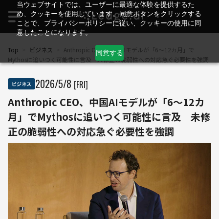
当ウェブサイトでは、ユーザーに最適な体験を提供するた
め、クッキーを使用しています。同意ボタンをクリックする
ことで、プライバシーポリシーに従い、クッキーの使用に同
意したことになります。
Top
>
ビジネス
>
Anthropic CEO、中国AIモデルが「6〜12カ月」で
同意する
Mythosに追いつく可能性に言及 未修正の脆弱性への対応急ぐ必要性を強調
2026
/
5
/
8
[FRI]
ビジネス
Anthropic CEO、中国AIモデルが「6〜12カ
月」でMythosに追いつく可能性に言及 未修
正の脆弱性への対応急ぐ必要性を強調