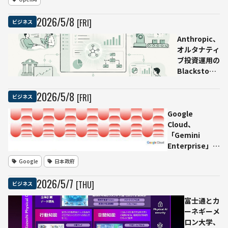
表 音声
AIが推
2026
/
5
/
8
[FRI]
ビジネス
論・翻
訳・文字
Anthropic、
起こしを
オルタナティ
リアルタ
ブ投資運用の
イム処理
Blackstone
などと新AIサ
ービス企業を
2026
/
5
/
8
[FRI]
ビジネス
設立 中堅企
Google
業のClaude
Cloud、
導入を支援
「Gemini
Enterprise」と
「NotebookLM
Google
日本政府
Enterprise」の
ISMAP本登録を
2026
/
5
/
7
[THU]
ビジネス
完了 政府・自
治体でのAI利用
富士通とカ
検討を後押し
ーネギーメ
ロン大学、