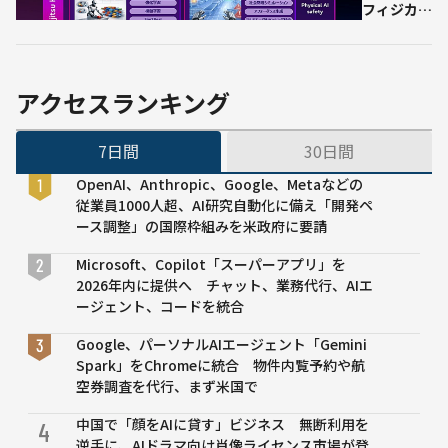
フィジカル
AI共同研究
センターを
設立 ロボ
ット・セン
アクセスランキング
サー・空間
を統合する
7日間
30日間
開発中の
「Kozuchi
OpenAI、Anthropic、Google、Metaなどの
Physical
従業員1000人超、AI研究自動化に備え「開発ペ
OS」に
ース調整」の国際枠組みを米政府に要請
2026年度
から成果反
Microsoft、Copilot「スーパーアプリ」を
映
2026年内に提供へ チャット、業務代行、AIエ
ージェント、コードを統合
Google、パーソナルAIエージェント「Gemini
Spark」をChromeに統合 物件内覧予約や航
空券調査を代行、まず米国で
中国で「顔をAIに貸す」ビジネス 無断利用を
4
逆手に、AIドラマ向け肖像ライセンス市場が登