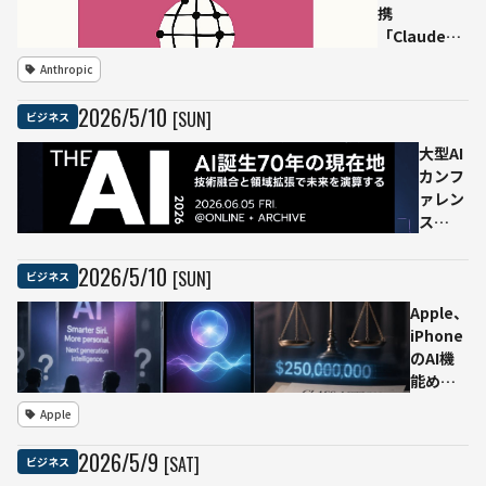
携
「Claude
Code」の利
Anthropic
用上限を倍
増、22万基
2026
/
5
/
10
[SUN]
ビジネス
超のNVIDIA
GPUを確保
大型AI
カンフ
ァレン
ス
「THE
AI
2026
/
5
/
10
[SUN]
ビジネス
2026」
Apple、
6月5日
iPhone
オンラ
のAI機
イン開
能めぐ
催決
る集団
定、本
Apple
訴訟で
日より
2.5億ド
参加申
2026
/
5
/
9
[SAT]
ビジネス
ル（約
込受付