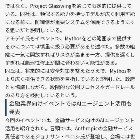
ではなく、Project Glasswingを通じて限定的に提供して
いる。同社は、類似する能力を持つモデルが広く利用可能
になる前に、防御側が重要システムを保護できるようにす
る狙いだと説明している。
アモデイ氏もイベントで、Mythosをどの範囲まで提供す
るかについては慎重に扱う必要があると述べた。多数の組
織に一気に開放すればリスクが高まる一方、提供を遅くし
すぎれば脆弱性修正が間に合わない可能性がある。
同氏は、将来的には安全対策を整えたうえで、Mythosを
より広く提供できる状態を目指していると説明した。政府
とも協議しながら、段階的な公開プロセスやガードレール
のあり方を検討しているという。
金融業界向けイベントではAIエージェント活用も
発表
今回のイベントでは、金融サービス向けのAIエージェント
活用も紹介された。冒頭では、Anthropicの金融サービス
責任者であるジョナサン・ペロシ氏が登壇し、会場には世