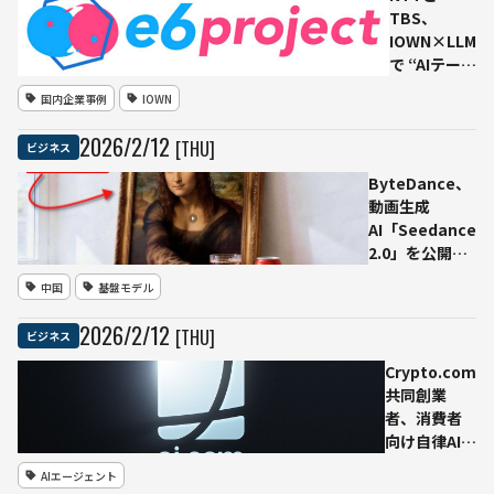
TBS、
コンテン
IOWN×LLM
ツを大量
で “AIテーマ
視聴しAI
パーク” 構
を訓練す
国内企業事例
IOWN
想──「自
る“コンテ
分で決める
ンツモデ
2026
/
2
/
12
[THU]
ビジネス
力」を育む
レーショ
次世代エデ
ン”の実
ByteDance、
ュテインメ
態、英紙
動画生成
ント「e6
Guardian
AI「Seedance
project」
が報道
2.0」を公開
始動
マルチモーダル
中国
基盤モデル
入力と参照機能
を強化
2026
/
2
/
12
[THU]
ビジネス
Crypto.com
共同創業
者、消費者
向け自律AIエ
ージェント
AIエージェント
「ai.com」