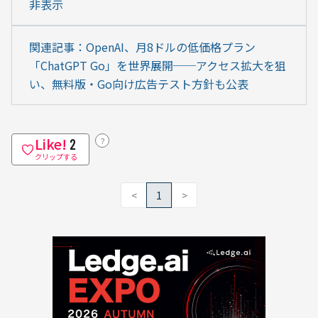
非表示
関連記事：OpenAI、月8ドルの低価格プラン
「ChatGPT Go」を世界展開──アクセス拡大を狙
い、無料版・Go向け広告テスト方針も公表
Like!
？
2
クリップする
<
1
>