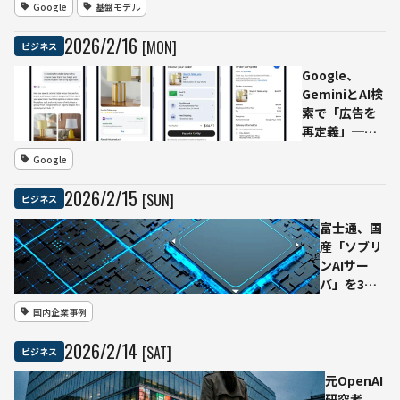
Google
基盤モデル
アップデ
ート
2026
/
2
/
16
[MON]
ビジネス
──ARC-
AGI-2で
Google、
84.6%な
GeminiとAI検
ど主要ベ
索で「広告を
ンチマー
再定義」──
クで軒並
米国で
Google
み高評
“Sponsored”
価、科
表示を試験導
2026
/
2
/
15
[SUN]
ビジネス
学・研
入、購入機能
究・工学
をロールアウ
富士通、国
領域の高
ト
産「ソブリ
度な問題
ンAIサー
解決に照
バ」を3月
準
から製造開
国内企業事例
始
──NVIDIA
2026
/
2
/
14
[SAT]
ビジネス
Blackwell
世代GPU搭
元OpenAI
載、国内一
研究者、