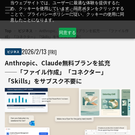
当ウェブサイトでは、ユーザーに最適な体験を提供するた
め、クッキーを使用しています。同意ボタンをクリックする
ことで、プライバシーポリシーに従い、クッキーの使用に同
意したことになります。
Top
>
ビジネス
>
Anthropic、Claude無料プランを拡充──「ファイル作
同意する
成」「コネクター」「Skills」をサブスク不要に
2026
/
2
/
13
[FRI]
ビジネス
Anthropic、Claude無料プランを拡充
──「ファイル作成」「コネクター」
「Skills」をサブスク不要に