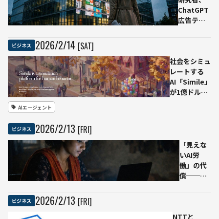
貫生産で
ChatGPT
“主権” 強
広告テス
化
ト開始の
週に辞
2026
/
2
/
14
[SAT]
ビジネス
職 NYT
社会をシミュ
に
レートする
「OpenAI
AI「Simile」
は
が1億ドル調
Facebook
達。実在の人
と同じ過
AIエージェント
間をモデルに
ち」と題
した数百万人
した寄稿
2026
/
2
/
13
[FRI]
ビジネス
のエージェン
トが意思決定
「見えな
を予見
いAI労
働」の代
償──イ
ンド農村
部の女性
2026
/
2
/
13
[FRI]
ビジネス
が暴力・
NTTと
性的虐待