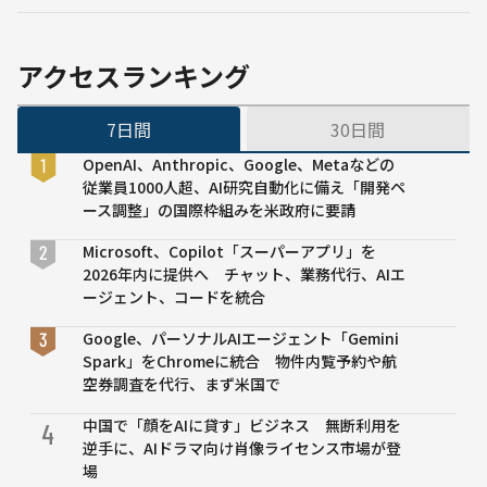
設立
──7000万
ドルでドメ
アクセスランキング
イン取得
7日間
30日間
OpenAI、Anthropic、Google、Metaなどの
従業員1000人超、AI研究自動化に備え「開発ペ
ース調整」の国際枠組みを米政府に要請
Microsoft、Copilot「スーパーアプリ」を
2026年内に提供へ チャット、業務代行、AIエ
ージェント、コードを統合
Google、パーソナルAIエージェント「Gemini
Spark」をChromeに統合 物件内覧予約や航
空券調査を代行、まず米国で
中国で「顔をAIに貸す」ビジネス 無断利用を
4
逆手に、AIドラマ向け肖像ライセンス市場が登
場