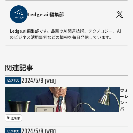
Ledge.ai 編集部
Ledge.ai編集部です。最新のAI関連技術、テクノロジー、AI
のビジネス活用事例などの情報を毎日発信しています。
関連記事
2024
/
5
/
8
[WED]
ビジネス
ウォ
ーレ
ン・
バフ
ェッ
近未来
ト氏
「AI
2024
/
5
/
8
[WED]
ビジネス