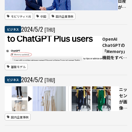
が著
日産
作権
が、
侵害
中国
モビリティ×AI
中国
国内企業事例
でオ
テッ
ープ
ク企
2024
/
5
/
2
[THU]
ビジネス
ンAI
業と
を提
AIで
OpenAI
訴
提
ChatGPTの
携
「Memory」
北京
機能をすべて
モー
の有料ユーザ
基盤モデル
ター
ーに向けて提
ショ
供開始
2024
/
5
/
2
[THU]
ビジネス
ー
2024
ニッ
で戦
セン
略的
が画
パー
像生
トナ
成AI
国内企業事例
ーシ
を活
ップ
用し
を発