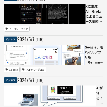
は、
ボト
Xに生成
ルか
AI「Grok」
ら解
によるニュ
き放
ース要約機
たれ
能「ストー
イーロン・マスク
たジ
リーズ」を
ニ
一部有料会
2024
/
5
/
7
[TUE]
ビジネス
ー」
員向けに導
バー
入
Google、モ
クシ
バイルアプ
ャ
リ版
ー・
「Gemini」
ハザ
を日本でリ
Google
マルチモーダルAI
ウェ
リース 従来
イ株
型Googleア
2024
/
5
/
7
[TUE]
ビジネス
主総
シスタント
会で
から置き換
AIが
AI悪
え
守
用に
る！
懸念
日立