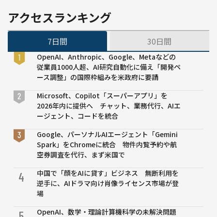
着用
表
パタ
アクセスランキング
ーン
を自
7日間
30日間
動生
成す
OpenAI、Anthropic、Google、Metaなどの
る実
従業員1000人超、AI研究自動化に備え「開発ペ
証実
ース調整」の国際枠組みを米政府に要請
験を
実
Microsoft、Copilot「スーパーアプリ」を
施
2026年内に提供へ チャット、業務代行、AIエ
生成
ージェント、コードを統合
され
た着
Google、パーソナルAIエージェント「Gemini
用イ
Spark」をChromeに統合 物件内覧予約や航
メー
空券調査を代行、まず米国で
ジで
中国で「顔をAIに貸す」ビジネス 無断利用を
洋服
4
逆手に、AIドラマ向け肖像ライセンス市場が登
を試
場
着体
験！
OpenAI、数学・理論計算機科学の未解決問題
5