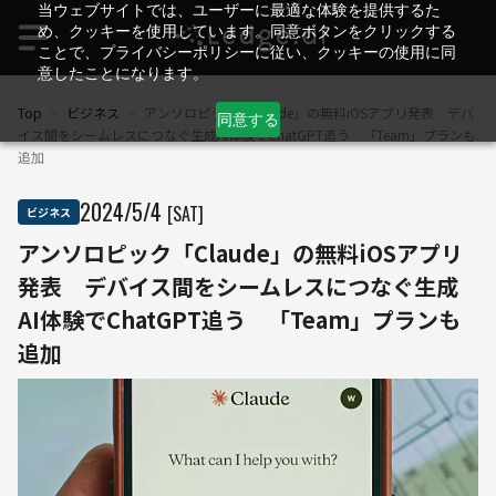
当ウェブサイトでは、ユーザーに最適な体験を提供するた
め、クッキーを使用しています。同意ボタンをクリックする
ことで、プライバシーポリシーに従い、クッキーの使用に同
意したことになります。
Top
>
ビジネス
>
アンソロピック「Claude」の無料iOSアプリ発表 デバ
同意する
イス間をシームレスにつなぐ生成AI体験でChatGPT追う 「Team」プランも
追加
2024
/
5
/
4
[SAT]
ビジネス
アンソロピック「Claude」の無料iOSアプリ
発表 デバイス間をシームレスにつなぐ生成
AI体験でChatGPT追う 「Team」プランも
追加