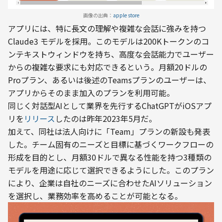
画像の出典：
apple store
アプリには、特に長文の理解や複雑な会話に強みを持つ 
Claude3 モデルを採用。このモデルは200Kトークンのコ
ンテキストウィンドウを持ち、高度な会話能力でユーザー
からの複雑な要求にも対応できるという​。月額20ドルの
Proプラン、あるいは後述のTeamsプランのユーザーは、
アプリからそのまま加入のプランを利用可能。
同じく対話型AIとして業界を先行するChatGPTがiOSアプ
リを
リリース
したのは昨年2023年5月だ。
加えて、同社は法人向けに「Team」プランの新設も発表
した。チーム固有のニーズと目標に基づくワークフローの
形成を目的とし、月額30ドルで異なる性能を持つ3種類の
モデルを用途に応じて選択できるようにした。このプラン
により、企業は自社のニーズに合わせたAIソリューション
を選択し、業務効率を高めることが可能となる。