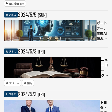
系
国内企業事例
ATM
メー
2024
/
5
/
5
[SUN]
ビジネス
カー
がAI
ガート
画像
ナー、
検知
生成AI
で特
頼みの
殊詐
顧客対
欺抑
応を続
2024
/
5
/
3
[FRI]
ビジネス
止の
ける企
取り
業の8
ニュ
組み
割が
ーヨ
を開
「2027
ー
始
年まで
ク・
に顧客
タイ
アメリカ
知財
離れを
ムズ
起こ
に続
2024
/
5
/
3
[FRI]
ビジネス
す」と
き米
警告
新聞
トヨ
8社
タ・