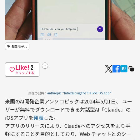
基盤モデル
Like!
？
2
クリップする
画像の出典：
Anthropic ”Introducing the Claude iOS app”
米国のAI開発企業アンソロピックは2024年5月1日、 ユー
ザーが無料でダウンロードできる対話型AI「Claude」の
iOSアプリを
発表
した。
アプリのリリースにより、Claudeへのアクセスをより手
軽にすることを目的としており、Web チャットとのシー