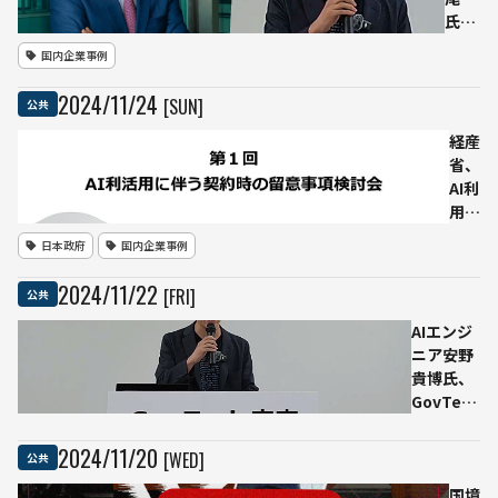
氏・
委員
国内企業事例
に安
野氏
2024
/
11
/
24
[SUN]
公共
を迎
えた
経産
東京
省、
都、
AI利
AI戦
用契
略策
約の
日本政府
国内企業事例
定に
チェ
向け
ック
2024
/
11
/
22
[FRI]
公共
「AI
リス
戦略
ト策
AIエンジ
会
定へ
ニア安野
議」
—企
貴博氏、
を設
業の
GovTech
置－
安全
東京アド
2025
な活
バイザー
2024
/
11
/
20
[WED]
公共
年夏
用を
に就任
に実
支援
ブロード
国境