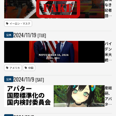
行計
リスニン
なき
画を
グシステ
記者
発表
ムの構築
団、
へ
などを支
「偽
イーロン・マスク
援 「東
情報
京の未来
拡散
2024
/
11
/
19
[TUE]
公共
について
を放
SNSでつ
置し
バイ
ぶやいて
た」
デン
くださ
とし
米大
い！」
てX
統領
をフ
と習
アメリカ
中国
ラン
近平
ス当
国家
2024
/
11
/
9
[SAT]
公共
局に
主
刑事
席、
産総
告訴
核兵
研、
器使
アバ
用の
ター
決定
の
にAI
ISO