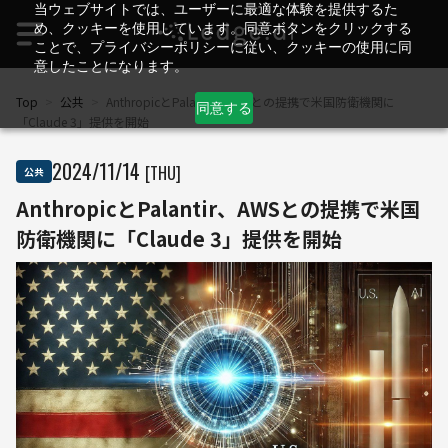
当ウェブサイトでは、ユーザーに最適な体験を提供するた
め、クッキーを使用しています。同意ボタンをクリックする
ことで、プライバシーポリシーに従い、クッキーの使用に同
意したことになります。
Top
>
公共
>
AnthropicとPalantir、AWSとの提携で米国防衛機関に
同意する
「Claude 3」提供を開始
2024
/
11
/
14
[THU]
公共
AnthropicとPalantir、AWSとの提携で米国
防衛機関に「Claude 3」提供を開始