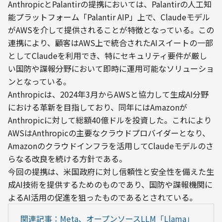
AnthropicとPalantirの提携においては、Palantirの人工知
能プラットフォーム「Palantir AIP」上で、Claudeモデル
がAWSを介して提供されることが特徴となっている。この
連携により、顧客はAWS上で統合されたAIスイートの一部
としてClaudeを利用でき、特にセキュリティ要件が厳し
い国防や諜報分野において即時に運用可能なソリューショ
ンとなっている。
Anthropicは、2024年3月からAWSと協力して生成AI分野
における革新を目指しており、同年にはAmazonが
Anthropicに対して総額40億ドルを投資した。これにより
AWSはAnthropicの主要なクラウドプロバイダーとなり、
Amazonのクラウドインフラを活用してClaudeモデルのさ
らなる改良を続ける方針である。
今回の提携は、米国政府に対し信頼性と安全性を備えた生
成AI技術を提供するためのものであり、国防や諜報機関に
よるAI活用の促進を狙ったものであるとされている。
関連記事：Meta、オープンソースLLM「Llama」