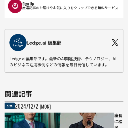
Sign Up
厳選記事のお届けやお気に入りをクリップできる無料サービス
Ledge.ai 編集部
Ledge.ai編集部です。最新のAI関連技術、テクノロジー、AI
のビジネス活用事例などの情報を毎日発信しています。
関連記事
2024
/
12
/
2
[MON]
公共
座長
に松
尾