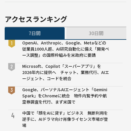
18
1.0を公開、
年
Metaの
Llamaは基
アクセスランキング
準を満たさず
7日間
30日間
OpenAI、Anthropic、Google、Metaなどの
従業員1000人超、AI研究自動化に備え「開発ペ
ース調整」の国際枠組みを米政府に要請
Microsoft、Copilot「スーパーアプリ」を
2026年内に提供へ チャット、業務代行、AIエ
ージェント、コードを統合
Google、パーソナルAIエージェント「Gemini
Spark」をChromeに統合 物件内覧予約や航
空券調査を代行、まず米国で
中国で「顔をAIに貸す」ビジネス 無断利用を
4
逆手に、AIドラマ向け肖像ライセンス市場が登
場