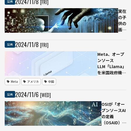
2024
/
11
/
8
[FRI]
公共
を関
国際
与さ
標準
実在
せな
化を
の子
い方
目指
供の
針で
し国
画像
合意
内検
デー
討委
タか
2024
/
11
/
8
[FRI]
公共
員会
ら児
Meta、オープ
を設
童虐
ンソース
置
待画
LLM「Llama」
バー
像を
を米国政府機関
チャ
AI生
や防衛関連企業
ル美
成し
Meta
アメリカ
中国
に提供 中国も
少女
た
「Llama」ベ
ねむ
男
2024
/
11
/
6
[WED]
公共
ースのAIモデル
氏ら
英国
を軍事利用に向
が委
初の
OSIが「オー
けて開発
員に
有罪
プンソースAI
就任
判
の定義
決、
（OSAID）」
懲役
バージョン