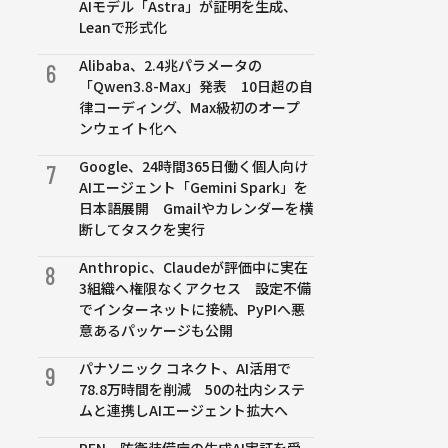
AIモデル「Astra」が証明を生成、
Leanで形式化
Alibaba、2.4兆パラメータの
6
「Qwen3.8-Max」発表 10日超の自
律コーディング、Max級初のオープ
ンウェイト化へ
Google、24時間365日働く個人向け
7
AIエージェント「Gemini Spark」を
日本語展開 Gmailやカレンダーを横
断してタスクを実行
Anthropic、Claudeが評価中に実在
8
3組織へ権限なくアクセス 設定不備
でインターネットに接続、PyPIへ悪
意あるパッケージも公開
パナソニック コネクト、AI活用で
9
78.8万時間を削減 50の社内システ
ムと連携しAIエージェント拡大へ