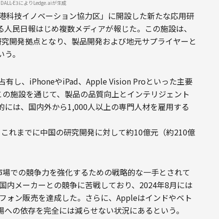
LL-E3によりLedge.aiが生成
セン・香港科技イノベーション協力区」に開設した新たな応用研
る人民日報はじめ複数メディアが報じた。この施設は、
の研究開発拠点となり、製品開発および地元サプライヤーと
いう。
iPhoneやiPad、Apple Vision Proといった主要
はこの施設を通じて、製品の品質向上とインテリジェント
には、国内外から1,000人以上の専門人材を雇用する
し、これまでに中国の研究開発に対して約10億元（約210億
国市場での競争力を強化するための戦略的な一手とされて
する国内メーカーとの競争に苦戦しており、2024年8月には
ートフォン販売を達成した。さらに、Appleはインドやベト
場への依存を完全には減らせない状況にあるという。