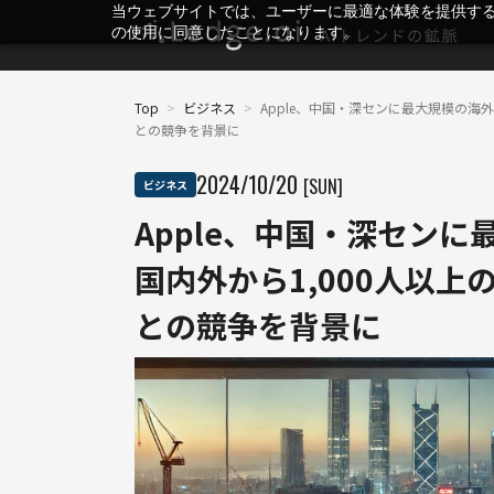
当ウェブサイトでは、ユーザーに最適な体験を提供す
の使用に同意したことになります。
Top
>
ビジネス
>
Apple、中国・深センに最大規模の海外
との競争を背景に
2024
/
10
/
20
[SUN]
ビジネス
Apple、中国・深セン
国内外から1,000人以上
との競争を背景に