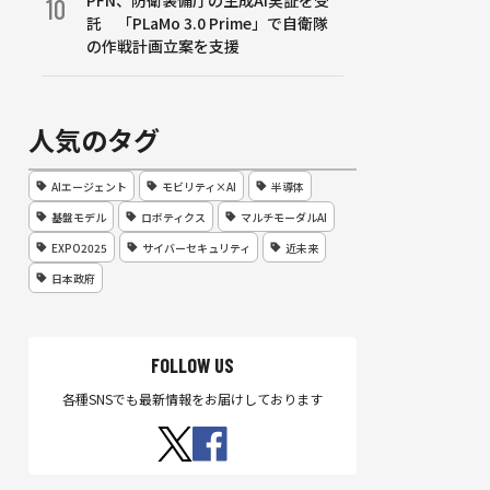
PFN、防衛装備庁の生成AI実証を受
10
託 「PLaMo 3.0 Prime」で自衛隊
の作戦計画立案を支援
人気のタグ
AIエージェント
モビリティ×AI
半導体
基盤モデル
ロボティクス
マルチモーダルAI
EXPO2025
サイバーセキュリティ
近未来
日本政府
FOLLOW US
各種SNSでも最新情報をお届けしております