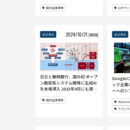
用促進の実証実験なのだ
がタッグ
国内企業事例
ロボティ
を強化
2024
/
10
/
21
[MON]
ビジネス
ビジネス
日立と静岡銀行、国内初 オープ
Googl
ン勘定系システム開発に生成AI
ック企業
を本格導入 2025年4月にも実用
ーへのシ
化
電力戦略
国内企業事例
Amazon
アメリカ