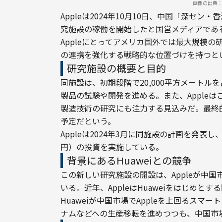
画像の出典：DA
Appleは2024年10月10日、中国「深
究施設の稼働を開始したと国営メディアであ
Appleにとってアメリカ国外では最大規模
の連携を強化する戦略的な位置づけを持つと
研究施設の概要と目的
同施設は、初期段階で20,000平方メートルを占有し、
製品の試験や開発を進める。また、Apple
製造技術の研究にも注力する見込みだ。最終的
予定だという。
Appleは2024年3月に同施設の計画を発表
円）の投資を実施している。
背景にあるHuaweiとの競争
この新しい研究施設の開設は、Appleが中
いる。近年、AppleはHuaweiをはじめと
Huaweiが中国市場でAppleを上回るスマ
ナムなどへの生産移転を進めつつも、中国市