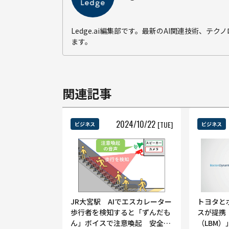
Ledge.ai編集部です。最新のAI関連技術、
ます。
関連記事
2024
/
10
/
22
[TUE]
ビジネス
ビジネス
JR大宮駅 AIでエスカレーター
トヨタと
歩行者を検知すると「ずんだも
スが提携
ん」ボイスで注意喚起 安全利
（LBM