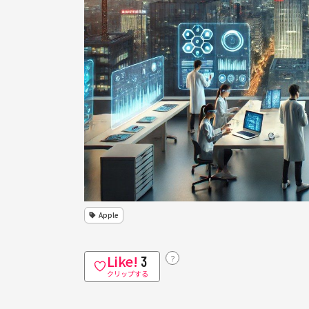
Apple
Like!
？
3
クリップする