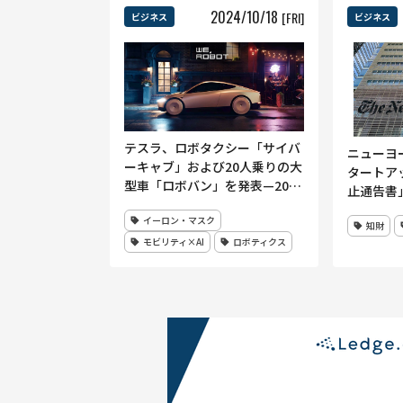
2024
/
10
/
18
[FRI]
ビジネス
ビジネス
テスラ、ロボタクシー「サイバ
ニューヨ
ーキャブ」および20人乗りの大
タートアップ
型車「ロボバン」を発表—2026
止通告書」
年生産開始へ
断使用を
イーロン・マスク
知財
モビリティ×AI
ロボティクス