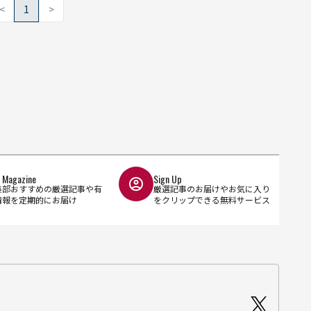
<
1
>
l Magazine
Sign Up
集部おすすめの厳選記事や有
厳選記事のお届けやお気に入り
情報を定期的にお届け
をクリップできる無料サービス