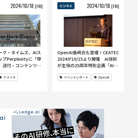
2024
/
10
/
18
2024
/
10
/
18
[FRI]
[FRI]
ビジネス
ーク・タイムズ、AIス
OpenAI長﨑氏も登壇！CEATEC
Perplexityに「停
2024が10/15より開催 AI技術
送付 – コンテンツ無
が主役の25周年特別企画「AI
問題視
for All」でAIの最新技術の展示
アメリカ
イベントレポート
OpenAI
や講演も多数