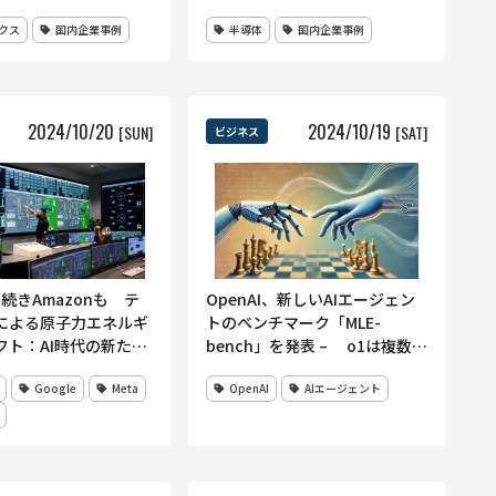
 次世代ロボット開発
な伸び、生活環境にも影響
クス
国内企業事例
半導体
国内企業事例
2024
/
10
/
20
2024
/
10
/
19
[SUN]
[SAT]
ビジネス
eに続きAmazonも テ
OpenAI、新しいAIエージェン
による原子力エネルギ
トのベンチマーク「MLE-
フト：AI時代の新たな
bench」を発表 – o1は複数競
技でKaggleブロンズメダル相
Google
Meta
OpenAI
AIエージェント
当の成績を達成