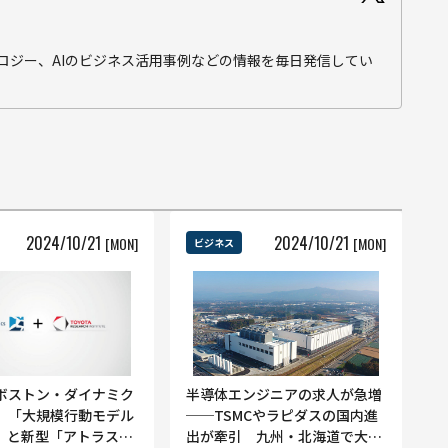
テクノロジー、AIのビジネス活用事例などの情報を毎日発信してい
2024
/
10
/
21
2024
/
10
/
21
[MON]
[MON]
ビジネス
ボストン・ダイナミク
半導体エンジニアの求人が急増
 「大規模行動モデル
──TSMCやラピダスの国内進
）」と新型「アトラス」
出が牽引 九州・北海道で大幅