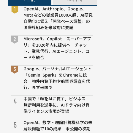
OpenAI、Anthropic、Google、
Metaなどの従業員1000人超、AI研究
自動化に備え「開発ペース調整」の
国際枠組みを米政府に要請
Microsoft、Copilot「スーパーアプ
リ」を2026年内に提供へ チャッ
ト、業務代行、AIエージェント、コ
ードを統合
Google、パーソナルAIエージェント
「Gemini Spark」をChromeに統
合 物件内覧予約や航空券調査を代
行、まず米国で
中国で「顔をAIに貸す」ビジネス
4
無断利用を逆手に、AIドラマ向け肖
像ライセンス市場が登場
OpenAI、数学・理論計算機科学の未
5
解決問題で10の成果 未公開の次期