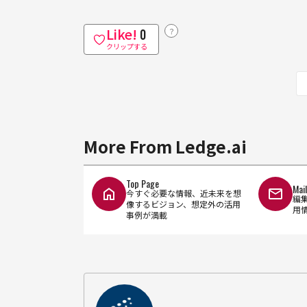
Like!
？
0
クリップする
More From Ledge.ai
Top Page
Mai
今すぐ必要な情報、近未来を想
編
像するビジョン、想定外の活用
用
事例が満載