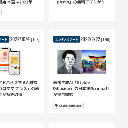
始 本選は2022年末
「picmo」の無料アプリがリリ
ース
2022
/
10
/
4
2022
/
9
/
22
[TUE]
[THU]
アート
エンタメ＆アート
アドバイスするAI健康
画像生成AI「Stable
カロママ プラス」の画
Diffusion」の日本語版 rinna社
能が特許取得
が提供開始
Stable Diffusion