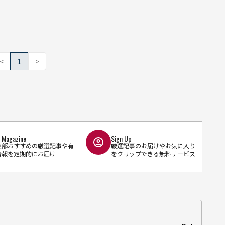
<
1
>
l Magazine
Sign Up
集部おすすめの厳選記事や有
厳選記事のお届けやお気に入り
情報を定期的にお届け
をクリップできる無料サービス