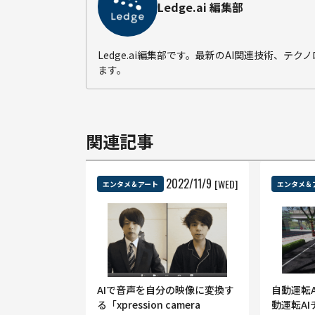
Ledge.ai 編集部
Ledge.ai編集部です。最新のAI関連技術、
ます。
関連記事
2022
/
11
/
9
[WED]
エンタメ＆アート
エンタメ＆
AIで音声を自分の映像に変換す
自動運転
る「xpression camera
動運転AI