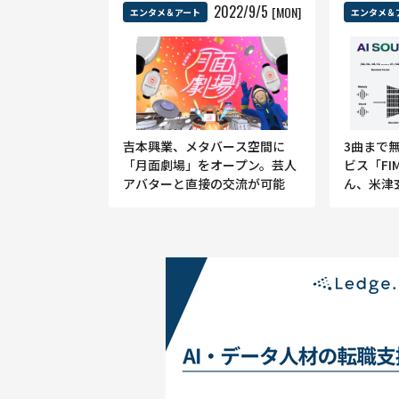
2022
/
9
/
5
[MON]
エンタメ＆アート
エンタメ＆
吉本興業、メタバース空間に
3曲まで
「月面劇場」をオープン。芸人
ビス「FI
アバターと直接の交流が可能
ん、米津
プロデュ