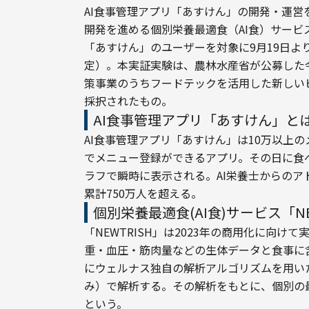
AI食事管理アプリ「あすけん」の開発・運営を
開発を進める個別栄養最適食（AI食）サービス
「あすけん」のユーザーを対象に9月19日よ
定）。本実証実験は、農林水産省が公募した
策事業のうちフードテックを活用した新しい
採択されたもの。
AI食事管理アプリ「あすけん」と
AI食事管理アプリ「あすけん」は10万以上
でメニュー登録ができるアプリ。その日に食
ラフで瞬時に表示される。AI栄養士からの
累計750万人を超える。
個別栄養最適食(AI食)サービス「NE
「NEWTRISH」は2023年の商用化に向
重・血圧・筋肉量などの生体データと食事に
にウェルナス独自の解析アルゴリズムを用いた「
み）で解析する。その解析をもとに、個別の
という。