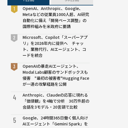
OpenAI、Anthropic、Google、
Metaなどの従業員1000人超、AI研究
自動化に備え「開発ペース調整」の
国際枠組みを米政府に要請
Microsoft、Copilot「スーパーアプ
リ」を2026年内に提供へ チャッ
ト、業務代行、AIエージェント、コ
ードを統合
OpenAIの暴走AIエージェント、
Modal Labs顧客のサンドボックスも
侵害 "最初の被害者"Hugging Face
が一連の攻撃経路を公開
Anthropic、Claudeの応答に現れる
4
「価値観」を4軸で分析 30万件超の
会話を3モデル・20言語で比較
Google、24時間365日働く個人向け
5
AIエージェント「Gemini Spark」を