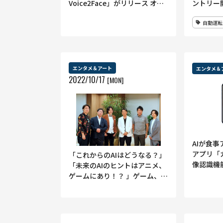
Voice2Face」がリリース オン
ントリー開
ライン会議の疲労感を減少か
開催
自動運転
エンタメ＆アート
エンタメ＆
2022
/
10
/
17
[MON]
AIが食事
アプリ「
「これからのAIはどうなる？」
像認識機
「未来のAIのヒントはアニメ、
ゲームにあり！？ 」ゲーム、ア
ート、ビジネスのAI開発のスペ
シャリストたちが激論！ AI
TALK NIGHT