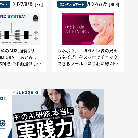
2022
/
8
/
19
2022
/
7
/
25
[FRI]
[MON]
アート
エンタメ＆アート
無料のAI楽曲作成サー
カネボウ、「ほうれい線の見え
MMIGRM」 あいみょ
方タイプ」をスマホでチェック
玄師らに楽曲提供した
できるツール「ほうれい線 AI
ーサーが監修
FINDER」運用開始