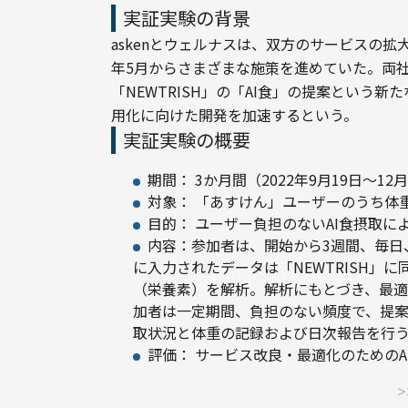
実証実験の背景
askenとウェルナスは、双方のサービスの拡大
年5月からさまざまな施策を進めていた。両
「NEWTRISH」の「AI食」の提案という
用化に向けた開発を加速するという。
実証実験の概要
期間： 3か月間（2022年9月19日～12
対象： 「あすけん」ユーザーのうち体重
目的： ユーザー負担のないAI食摂取に
内容：参加者は、開始から3週間、毎日
に入力されたデータは「NEWTRISH」
（栄養素）を解析。解析にもとづき、最適
加者は一定期間、負担のない頻度で、提案
取状況と体重の記録および日次報告を行
評価： サービス改良・最適化のための
＞