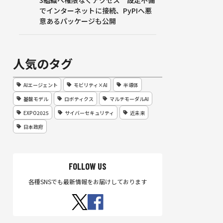
3組織へ権限なくアクセス 設定不備
でインターネットに接続、PyPIへ悪
意あるパッケージも公開
人気のタグ
AIエージェント
モビリティ×AI
半導体
基盤モデル
ロボティクス
マルチモーダルAI
EXPO2025
サイバーセキュリティ
近未来
日本政府
FOLLOW US
各種SNSでも最新情報をお届けしております