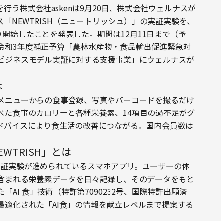
行う株式会社askenは9月20日、株式会社ウェルナスが
「NEWTRISH（ニュートリッシュ）」の実証実験を、
り開始したことを発表した。期間は12月11日まで（予
令和3年度補正予算「農林水産物・食品輸出促進緊急対
ビジネスモデル実証に対する支援事業」にウェルナスが
は
のメニューからの食事登録、写真やバーコードを撮るだけ
べた食事のカロリーと各種栄養素、14項目の過不足がグ
アドバイスにより食生活の改善につながる。国内会員数は
WTRISH」とは
けて実証実験が進められているスマホアプリ。ユーザーの体
含まれる栄養素データを日々記録し、そのデータをもと
AI 食」技術（特許第7090232号、国際特許出願済
最適化された「AI食」の情報を献立レベルまで提案する