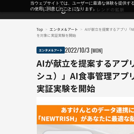
当ウェブサイトでは、ユーザーに最適な体験を提供す
の使用に同意したことになります。
Top
>
エンタメ＆アート
>
AIが献立を提案するアプリ「N
を対象に実証実験を開始
2022
/
10
/
3
[MON]
エンタメ＆アート
AIが献立を提案するアプリ
シュ）」AI食事管理アプ
実証実験を開始