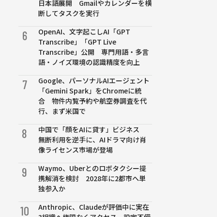
日本語展開 Gmailやカレンダーを横
断してタスクを実行
OpenAI、文字起こしAI「GPT
6
Transcribe」「GPT Live
Transcribe」公開 専門用語・多言
語・ノイズ環境の認識精度を向上
Google、パーソナルAIエージェント
7
「Gemini Spark」をChromeに統
合 物件内覧予約や航空券調査を代
行、まず米国で
中国で「顔をAIに貸す」ビジネス
8
無断利用を逆手に、AIドラマ向け肖
像ライセンス市場が登場
Waymo、Uberとのロボタクシー提
9
携解消を検討 2028年に2都市へ単
独参入か
Anthropic、Claudeが評価中に実在
10