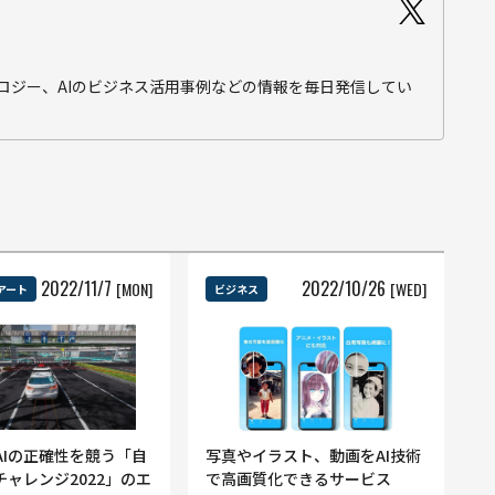
テクノロジー、AIのビジネス活用事例などの情報を毎日発信してい
2022
/
11
/
7
2022
/
10
/
26
[MON]
[WED]
アート
ビジネス
AIの正確性を競う「自
写真やイラスト、動画をAI技術
チャレンジ2022」のエ
で高画質化できるサービス