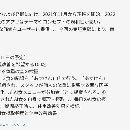
および発展に向け、2021年11月から連携を開始、2022
社のアプリはテーマやコンセプトの親和性が高い。
新たな価値をユーザーに提供し、今回の実証実験により、商
月11日の予定）
改善を希望する100名
よる体重改善の検証
、3食の記録を「あすけん」内で行う。「あすけん」
に同期され、スタッフが個人の体重に影響する関与因子
化したAI食メニューが参加者ごとに提案される。参
されたAI食を自身で調理・摂取し、毎日のAI食の摂
う。期間終了時に、体重改善効果を検証。
AI食摂取頻度と体重改善効果
＞
ニュースリリース