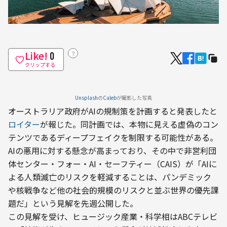
Like!
？
0
クリップする
Unsplash
の
Caleb
が撮影した写真
オーストラリア政府がAIの規制策を計画すると発表したと
ロイター
が報じた。同計画では、本物に見える虚偽のコン
テンツであるディープフェイクを制限する可能性がある。
AIの悪用に対する懸念が高まっており、その中で非営利団
体センター・フォー・AI・セーフティー（CAIS）が「AIに
よる人類滅亡のリスクを軽減することは、パンデミック
や核戦争など他の社会的規模のリスクと並ぶ世界の優先課
題だ」という見解を先週公開した。
この見解を受け、ヒュージック産業・科学相はABCテレビ