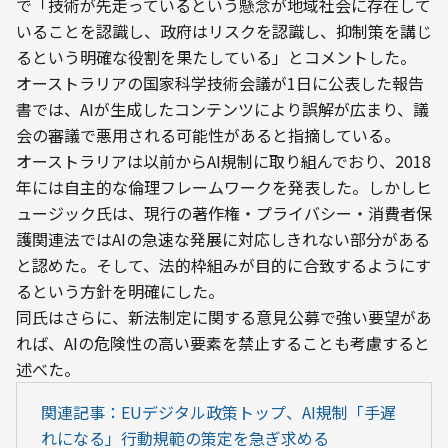
で「技術が先走っているという懸念が地域社会に存在して
いることを認識し、政府はリスクを認識し、抑制策を講じ
るという明確な役割を果たしている」とコメントした。
オーストラリアの国家科学技術会議が1日に公表した報告
書では、AIが生成したコンテンツにより誤解が広まり、議
会の審議で悪用される可能性があると指摘している。
オーストラリアは以前からAI規制に取り組んでおり、2018
年には自主的な倫理フレームワークを発表した。しかしヒ
ュージック氏は、現行の著作権・プライバシー・消費者保
護関連法ではAIの急速な発展に対応しきれない部分がある
と認めた。そして、法的枠組みが目的に合致するようにす
るという方針を明確にした。
同氏はさらに、新法制定に関する意見公募で強い要望があ
れば、AIの危険性の高い要素を禁止することも考慮すると
述べた。
関連記事：EUデジタル政策トップ、AI規制「手遅
れになる」行動規範の策定を急ぎ求める