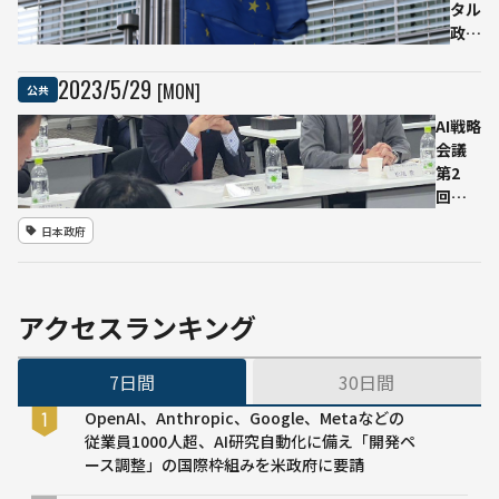
高専
タル
で新
政策
たに
トッ
3名
プ、
2023
/
5
/
29
[MON]
公共
が着
AI規
AI戦略
任
制
会議
「手
第2
遅れ
回、
にな
生成
る」
日本政府
AI「産
行動
業革
規範
命や
の策
イン
定を
アクセスランキング
ター
急ぎ
ネッ
求め
7日間
30日間
ト革
る
命よ
OpenAI、Anthropic、Google、Metaなどの
りず
従業員1000人超、AI研究自動化に備え「開発ペ
っと
ース調整」の国際枠組みを米政府に要請
大き