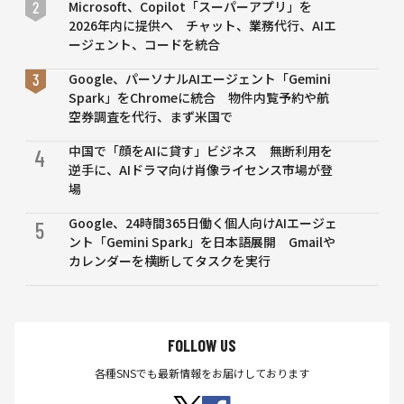
なも
Microsoft、Copilot「スーパーアプリ」を
の
2026年内に提供へ チャット、業務代行、AIエ
に」
ージェント、コードを統合
Google、パーソナルAIエージェント「Gemini
Spark」をChromeに統合 物件内覧予約や航
空券調査を代行、まず米国で
中国で「顔をAIに貸す」ビジネス 無断利用を
4
逆手に、AIドラマ向け肖像ライセンス市場が登
場
Google、24時間365日働く個人向けAIエージェ
5
ント「Gemini Spark」を日本語展開 Gmailや
カレンダーを横断してタスクを実行
FOLLOW US
各種SNSでも最新情報をお届けしております