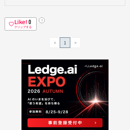
Like!
？
0
クリップする
<
1
>