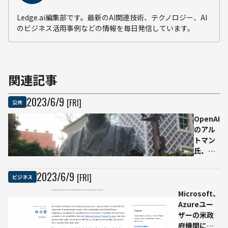
Ledge.ai編集部です。最新のAI関連技術、テクノロジー、AI
のビジネス活用事例などの情報を毎日発信しています。
関連記事
2023
/
6
/
9
[FRI]
公共
OpenAI
のアル
トマン
氏、来
日し
6/12に
2023
/
6
/
9
[FRI]
ビジネス
慶応大
Microsoft、
で学生
Azureユー
と対話
ザーの米政
予定
府機関に対