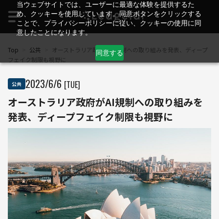
当ウェブサイトでは、ユーザーに最適な体験を提供するた
め、クッキーを使用しています。同意ボタンをクリックする
ことで、プライバシーポリシーに従い、クッキーの使用に同
意したことになります。
Top
>
公共
>
オーストラリア政府がAI規制への取り組みを発表、ディープ
同意する
フェイク制限も視野に
2023
/
6
/
6
[TUE]
公共
オーストラリア政府がAI規制への取り組みを
発表、ディープフェイク制限も視野に