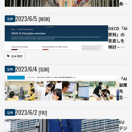
ず職
長、
員が
AI技
内容
術規
2023
/
6
/
5
[MON]
公共
を検
制に
OECD「AI
証」
向け
原則」の
た国
見直しを
際諮
検討 – G7
問機
と協調し
関設
日本政府
国際的な
置を
ルール形
提言
2023
/
6
/
4
[SUN]
公共
成
「AI
副業
先
生」
プロ
ジェ
2023
/
6
/
2
[FRI]
公共
ク
ト、
EU
富山
デジ