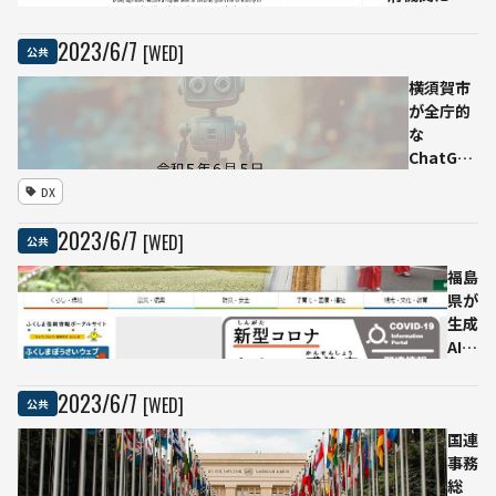
しGPT-4な
ど大規模言
2023
/
6
/
7
[WED]
公共
語モデルへ
のアクセス
横須賀市
を解禁
が全庁的
な
ChatGPT
導入実証
DX
結果を発
表、AI戦
2023
/
6
/
7
[WED]
公共
略アドバ
イザーを
福島
迎え
県が
GPT4の
生成
導入準備
AIの
へ
全職
員活
2023
/
6
/
7
[WED]
公共
用を
認め
国連
る
事務
「必
総