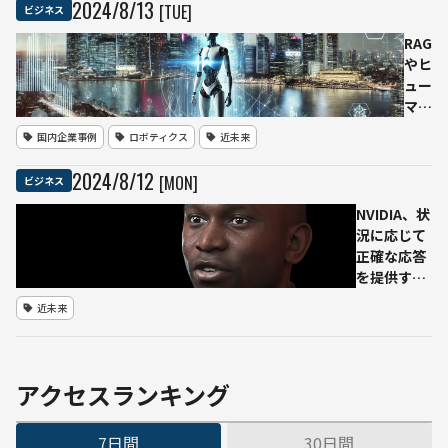
2024
/
8
/
13
[TUE]
ビジネス
開
役に迎え
示」
る
RAG
など
やヒ
透明
ュー
性の
マノ
確保
イド
国内企業事例
ロボティクス
近未来
に合
が新
意
たに
2024
/
8
/
12
[MON]
ビジネス
加わ
る：
NVIDIA、状
ガー
況に応じて
トナ
正確な応答
ージ
を提供する
ャパ
デジタルヒ
近未来
ン
ューマン
「未
「James」
来志
を
向型
SIGGRAPH
アクセスランキング
イン
2024で公開
フ
7日間
30日間
ラ・