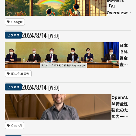
技術
「AI
など
Overview」
を備
を日本を含
Google
えた
む6か国で提
「ス
供開始、リ
2024
/
8
/
14
[WED]
ビジネス
マー
アルタイム
ト銃
会話機能
日本
弾自
「Gemini
IBM、
販
Live」も発
賃金
機」
表
査定
が米
にAI
国内企業事例
の複
ツー
数州
ル導
2024
/
8
/
14
[WED]
ビジネス
のス
入し
ーパ
た件
OpenAI、
ーに
で労
AI安全性
設置
組と
強化のた
され
和解
めカーネ
る
「評
ギーメロ
OpenAI
価項
ン大学教
目の
授を取締