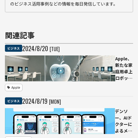
のビジネス活用事例などの情報を毎日発信しています。
関連記事
2024
/
8
/
20
[TUE]
ビジネス
Apple、
新たな家
庭用卓上
ロボット
デバイス
Apple
「ロボッ
トアーム
2024
/
8
/
19
[MON]
ビジネス
搭載型
iPad？」
デンソ
の開発プ
ー、AIド
ロジェク
クターに
ト
よるメン
タルヘル