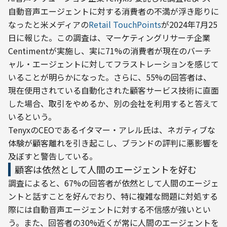
自動音声エージェントに対する消費者の不満が浮き彫りに
なったと米メディアの
Retail TouchPoints
が2024年7月25
日に報じた。この調査は、マーケティングリサーチ企業
Centimentが実施し、実に71%の消費者が現在のバーチ
ャル・エージェントに対してフラストレーションを感じて
いることが明らかになった。さらに、55%の回答者は、
現在使用されている自動化された顧客サービス技術に直面
した場合、取引をやめるか、別の会社を利用すると答えて
いるという。
TenyxのCEOであるイタマー・アレル氏は、ネガティブな
体験が顧客離れを引き起こし、ブランドの評判に悪影響を
及ぼすと警告している。
顧客は依然として人間のエージェントを好む
調査によると、67%の回答者が依然として人間のエージェ
ントと話すことを好んでおり、特に複雑な問題に対処する
際には自動音声エージェントに対する不信感が強いとい
う。また、回答者の30%近くが常に人間のエージェントを