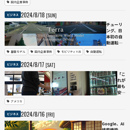
国内企業事例
スケアサ
ービス
2024
/
8
/
18
[SUN]
ビジネス
「Mente
for
チューリ
Biz」を
ング、日
導入
本初の自
動運転向
け生成世
基盤モデル
国内企業事例
モビリティ×AI
自動運転
界モデル
「Terra」
2024
/
8
/
17
[SAT]
ビジネス
を開発
「こ
れが
最も
安全
な弾
アメリカ
薬購
入手
2024
/
8
/
16
[FRI]
ビジネス
段」
AI顔
Google、AI
認証
検索機能