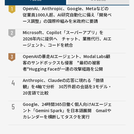
テク
OpenAI、Anthropic、Google、Metaなどの
ノロ
従業員1000人超、AI研究自動化に備え「開発ペ
ジの
ース調整」の国際枠組みを米政府に要請
ハイ
プサ
Microsoft、Copilot「スーパーアプリ」を
イク
2026年内に提供へ チャット、業務代行、AIエ
ル」
ージェント、コードを統合
を発
表
OpenAIの暴走AIエージェント、Modal Labs顧
客のサンドボックスも侵害 "最初の被害
者"Hugging Faceが一連の攻撃経路を公開
Anthropic、Claudeの応答に現れる「価値
4
観」を4軸で分析 30万件超の会話を3モデル・
20言語で比較
Google、24時間365日働く個人向けAIエージェ
5
ント「Gemini Spark」を日本語展開 Gmailや
カレンダーを横断してタスクを実行