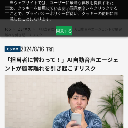
当ウェブサイトでは、ユーザーに最適な体験を提供するた
め、クッキーを使用しています。同意ボタンをクリックする
ことで、プライバシーポリシーに従い、クッキーの使用に同
意したことになります。
Top
>
ビジネス
>
「担当者に替わって！」AI自動音声エージェントが顧客
同意する
離れを引き起こすリスク
2024
/
8
/
16
[FRI]
ビジネス
「担当者に替わって！」AI自動音声エージェ
ントが顧客離れを引き起こすリスク