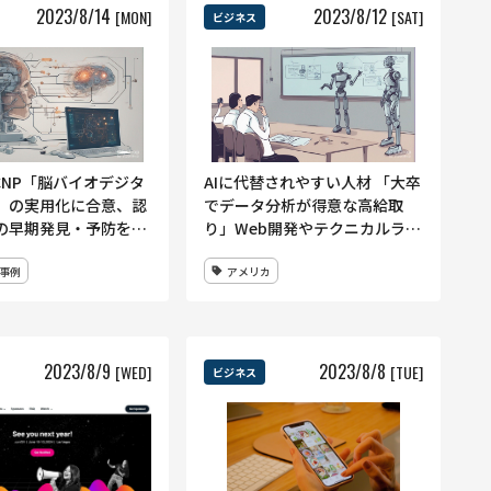
2023
/
8
/
14
2023
/
8
/
12
[MON]
[SAT]
ビジネス
CNP「脳バイオデジタ
AIに代替されやすい人材 「大卒
」の実用化に合意、認
でデータ分析が得意な高給取
の早期発見・予防を目
り」Web開発やテクニカルライ
ターも影響大 米Pew調査
事例
アメリカ
2023
/
8
/
9
2023
/
8
/
8
[WED]
[TUE]
ビジネス