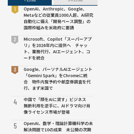
OpenAI、Anthropic、Google、
Metaなどの従業員1000人超、AI研究
自動化に備え「開発ペース調整」の
国際枠組みを米政府に要請
Microsoft、Copilot「スーパーアプ
リ」を2026年内に提供へ チャッ
ト、業務代行、AIエージェント、コ
ードを統合
Google、パーソナルAIエージェント
「Gemini Spark」をChromeに統
合 物件内覧予約や航空券調査を代
行、まず米国で
中国で「顔をAIに貸す」ビジネス
4
無断利用を逆手に、AIドラマ向け肖
像ライセンス市場が登場
OpenAI、数学・理論計算機科学の未
5
解決問題で10の成果 未公開の次期