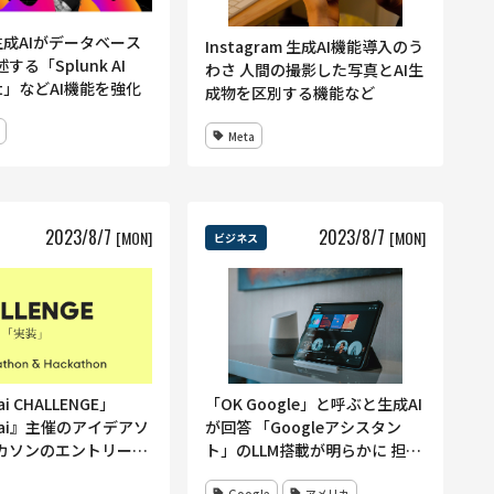
k 生成AIがデータベース
Instagram 生成AI機能導入のう
する「Splunk AI
わさ 人間の撮影した写真とAI生
ant」などAI機能を強化
成物を区別する機能など
Meta
2023
/
8
/
7
2023
/
8
/
7
[MON]
[MON]
ビジネス
ai CHALLENGE」
「OK Google」と呼ぶと生成AI
e.ai』主催のアイデアソ
が回答 「Googleアシスタン
カソンのエントリー受
ト」のLLM搭載が明らかに 担当
8月3日〜9月18日＜
チームではレイオフも
Google
アメリカ