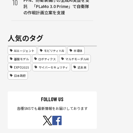
PFN、防衛装備庁の生成AI実証を受
10
託 「PLaMo 3.0 Prime」で自衛隊
の作戦計画立案を支援
人気のタグ
AIエージェント
モビリティ×AI
半導体
基盤モデル
ロボティクス
マルチモーダルAI
EXPO2025
サイバーセキュリティ
近未来
日本政府
FOLLOW US
各種SNSでも最新情報をお届けしております