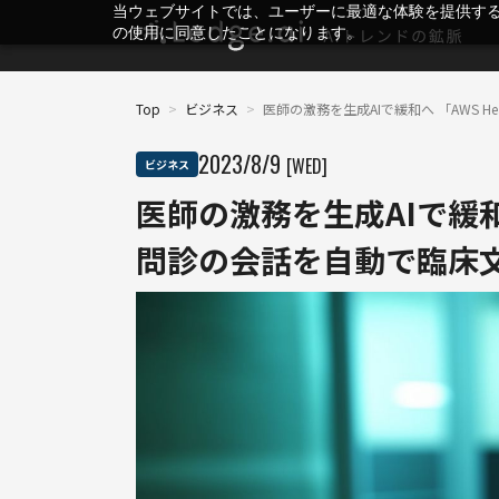
当ウェブサイトでは、ユーザーに最適な体験を提供す
の使用に同意したことになります。
Top
>
ビジネス
>
医師の激務を生成AIで緩和へ 「AWS He
2023
/
8
/
9
[WED]
ビジネス
医師の激務を生成AIで緩和へ 
問診の会話を自動で臨床