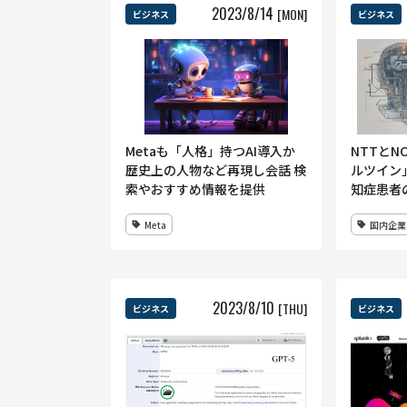
2023
/
8
/
14
[MON]
ビジネス
ビジネス
Metaも「人格」持つAI導入か
NTTとN
歴史上の人物など再現し会話 検
ルツイン
索やおすすめ情報を提供
知症患者
指す
Meta
国内企業
2023
/
8
/
10
[THU]
ビジネス
ビジネス