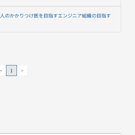
億人のかかりつけ医を目指すエンジニア組織の目指す
<
1
>