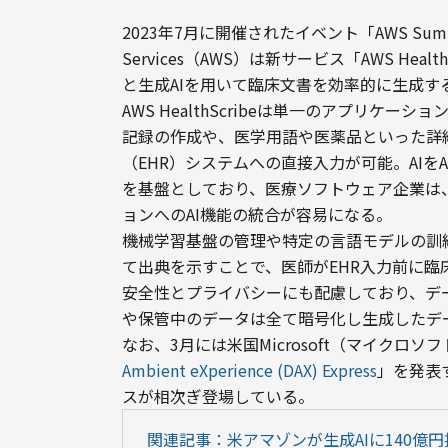
2023年7月に開催されたイベント「AWS Summit
Services（AWS）は新サービス「AWS Health
と生成AIを用いて臨床文書を効率的に生成
AWS HealthScribeは単一のアプリケ
記録の作成や、医学用語や医薬品といった詳
（EHR）システムへの直接入力が可能。AIをAW
を基盤としており、医療ソフトウェア企業は
ョンへのAI機能の統合が容易になる。
機械学習基盤の管理や特定の言語モデルの訓
て出典を示すことで、医師がEHR入力前に臨
安全性とプライバシーにも配慮しており、デ
や保管中のデータは全て暗号化し生成したデ
なお、3月には米国Microsoft（マイク
Ambient eXperience (DAX) Express
」を発表
スが相次ぎ登場している。
関連記事：米アマゾンが生成AIに140億円