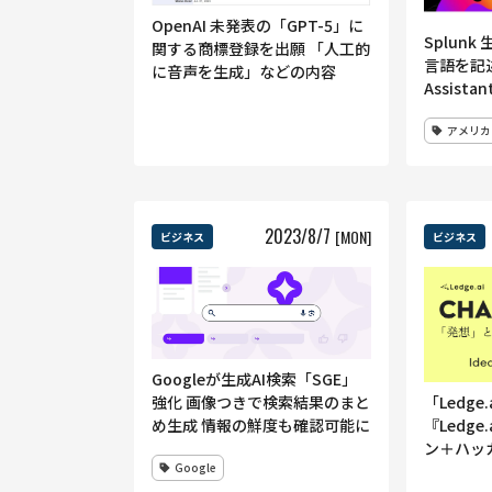
OpenAI 未発表の「GPT-5」に
Splun
関する商標登録を出願 「人工的
言語を記述
に音声を生成」などの内容
Assist
アメリカ
2023
/
8
/
7
[MON]
ビジネス
ビジネス
Googleが生成AI検索「SGE」
強化 画像つきで検索結果のまと
「Ledge.
め生成 情報の鮮度も確認可能に
『Ledg
ン＋ハッ
Google
付を開始 