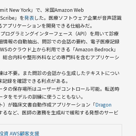
 New York」で、米国Amazon Web 
Scribe」を
発表
した。医療ソフトウェア企業が音声認識
するアプリケーションを開発できる仕組みだ。
ーションプログラミングインターフェース（API）を用いて診療
細情報の自動抽出、問診での会話の要約、電子医療記録
Sのクラウド上から利用できる「Amazon Bedrock」
、総合内科や整形外科などの専門科を含むアプリケーシ
練は不要。また問診の会話から生成したテキストについ
床記録を確認できる利点がある。
ータの保存場所はユーザーがコントロール可能。転送時
ータをモデルの訓練に使うこともない。
ロソフト）が臨床文書自動作成アプリケーション「
Dragon 
するなど、医師の激務を生成AIで緩和する発想のサービ
投資 AWS顧客支援