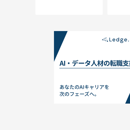
「5年後
生み出す