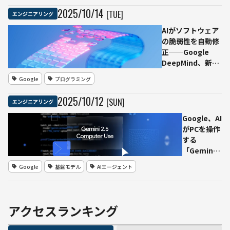
ース
2025
/
10
/
14
[TUE]
エンジニアリング
「nanochat」
を公開──約
AIがソフトウェア
100ドル・4時
の脆弱性を自動修
間で独自LLMを
正──Google
訓練可能
DeepMind、新エ
ージェント
Google
プログラミング
「CodeMender」
を発表
2025
/
10
/
12
[SUN]
エンジニアリング
Google、AI
がPCを操作
する
「Gemini
2.5
Google
基盤モデル
AIエージェント
Computer
Use
model」を
開発者向け
アクセスランキング
に公開
──Claude