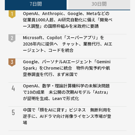
7日間
30日間
やOpenAI
モデルを上
OpenAI、Anthropic、Google、Metaなどの
回る性能を
従業員1000人超、AI研究自動化に備え「開発ペ
実証
ース調整」の国際枠組みを米政府に要請
Microsoft、Copilot「スーパーアプリ」を
2026年内に提供へ チャット、業務代行、AIエ
ージェント、コードを統合
Google、パーソナルAIエージェント「Gemini
Spark」をChromeに統合 物件内覧予約や航
空券調査を代行、まず米国で
OpenAI、数学・理論計算機科学の未解決問題
4
で10の成果 未公開の次期AIモデル「Astra」
が証明を生成、Leanで形式化
中国で「顔をAIに貸す」ビジネス 無断利用を
5
逆手に、AIドラマ向け肖像ライセンス市場が登
場