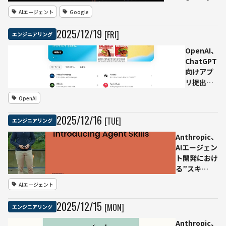
に“Agent
AIエージェント
Google
Skills”登場 エ
ージェントに作
2025
/
12
/
19
[FRI]
エンジニアリング
業手順を配布で
きるオープン標
OpenAI、
準
ChatGPT
向けアプ
リ提出を
解禁──
OpenAI
エコシス
テム拡張
2025
/
12
/
16
[TUE]
エンジニアリング
と収益化
も視野に
Anthropic、
AIエージェン
ト開発におけ
る”スキ
ル”重視の新
AIエージェント
設計思想を提
示
2025
/
12
/
15
[MON]
エンジニアリング
──「IQ300
数学の天才か
Anthropic、