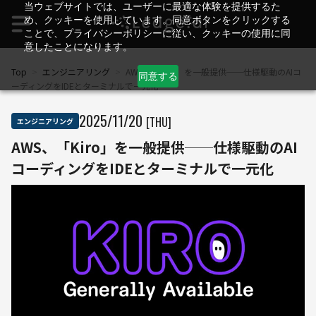
当ウェブサイトでは、ユーザーに最適な体験を提供するた
め、クッキーを使用しています。同意ボタンをクリックする
ことで、プライバシーポリシーに従い、クッキーの使用に同
意したことになります。
Top
>
エンジニアリング
>
AWS、「Kiro」を一般提供──仕様駆動のAIコ
同意する
ーディングをIDEとターミナルで一元化
2025
/
11
/
20
[THU]
エンジニアリング
AWS、「Kiro」を一般提供──仕様駆動のAI
コーディングをIDEとターミナルで一元化