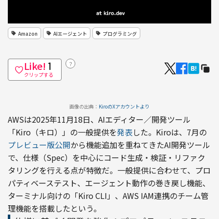
Amazon
AIエージェント
プログラミング
Like!
？
1
クリップする
画像の出典：
KiroのXアカウントより
AWSは2025年11月18日、AIエディター／開発ツール
「Kiro（キロ）」の一般提供を
発表
した。Kiroは、7月の
プレビュー版公開
から機能追加を重ねてきたAI開発ツール
で、仕様（Spec）を中心にコード生成・検証・リファク
タリングを行える点が特徴だ。一般提供に合わせて、プロ
パティベーステスト、エージェント動作の巻き戻し機能、
ターミナル向けの「Kiro CLI」、AWS IAM連携のチーム管
理機能を搭載したという。