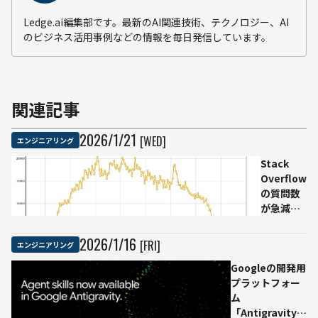
Ledge.ai編集部です。最新のAI関連技術、テクノロジー、AI
のビジネス活用事例などの情報を毎日発信しています。
関連記事
2026
/
1
/
21
[WED]
エンジニアリング
Stack
Overflow
の質問数
が急減、
ピーク比
で約8割減
2026
/
1
/
16
[FRI]
エンジニアリング
──生成
Googleの開発用
AI普及で
プラットフォー
開発者の
ム
行動に変
「Antigravity」
化