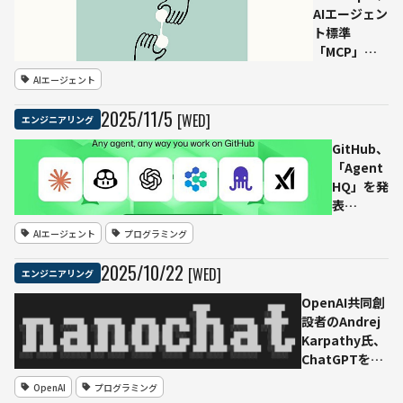
ら経験豊富な
AIエージェン
税務専門家
ト標準
へ」、スキル
「MCP」を
中心アーキテ
Linux
AIエージェント
クチャの全体
Foundation
像を解説
傘下へ移管
2025
/
11
/
5
[WED]
エンジニアリング
──Agentic
AIの共通基盤
GitHub、
化へ
「Agent
HQ」を発
表
──“あ
AIエージェント
プログラミング
らゆるエ
ージェン
2025
/
10
/
22
[WED]
エンジニアリング
トを、い
つでもど
OpenAI共同創
こで
設者のAndrej
も”統合
Karpathy氏、
管理
ChatGPTを一
から構築でき
OpenAI
プログラミング
るオープンソ