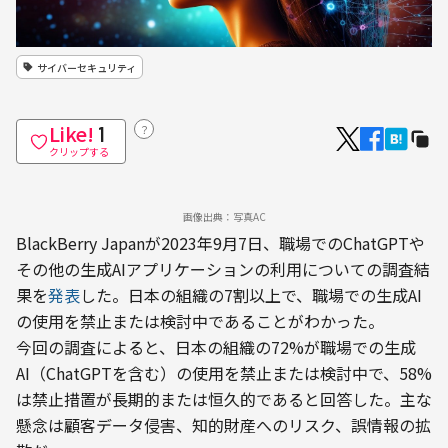
サイバーセキュリティ
Like!
？
1
クリップする
画像出典：写真AC
BlackBerry Japanが2023年9月7日、職場でのChatGPTや
その他の生成AIアプリケーションの利用についての調査結
果を
発表
した。日本の組織の7割以上で、職場での生成AI
の使用を禁止または検討中であることがわかった。
今回の調査によると、日本の組織の72%が職場での生成
AI（ChatGPTを含む）の使用を禁止または検討中で、58%
は禁止措置が長期的または恒久的であると回答した。主な
懸念は顧客データ侵害、知的財産へのリスク、誤情報の拡