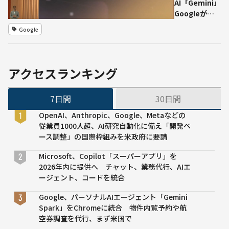
能に
AI「Gemini」
Googleが秋
公開へ サイズ
Google
「巨大化」の
今後占う
アクセスランキング
7日間
30日間
OpenAI、Anthropic、Google、Metaなどの
従業員1000人超、AI研究自動化に備え「開発ペ
ース調整」の国際枠組みを米政府に要請
Microsoft、Copilot「スーパーアプリ」を
2026年内に提供へ チャット、業務代行、AIエ
ージェント、コードを統合
Google、パーソナルAIエージェント「Gemini
Spark」をChromeに統合 物件内覧予約や航
空券調査を代行、まず米国で