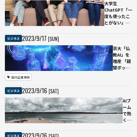
大学生
ChatGPT「一
度も使ったこ
とがない」4
割 文系ほど敬
遠か
2023
/
9
/
17
[SUN]
ビジネス
京大「仏
教AI」を
増産 「親
鸞ボッ
ト」「世
国内企業事例
親ボッ
ト」など
2023
/
9
/
16
[SAT]
ビジネス
次々登場
ChatGPT
AIブ
の技術活
ーム
かす
で熱
くな
るカ
リブ
2023
/
9
/
16
[SAT]
ビジネス