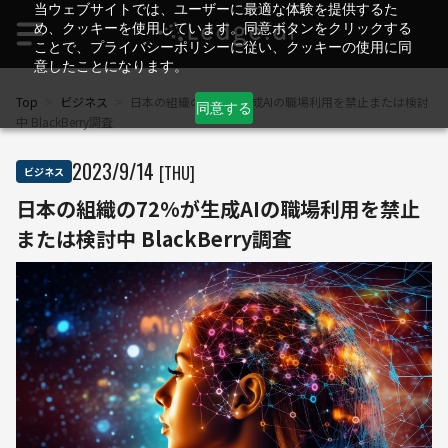
当ウェブサイトでは、ユーザーに最適な体験を提供するた
め、クッキーを使用しています。同意ボタンをクリックする
ことで、プライバシーポリシーに従い、クッキーの使用に同
意したことになります。
Top
>
ビジネス
>
日本の組織の72%が生成AIの職場利用を禁止または検討
同意する
中 BlackBerry調査
2023
/
9
/
14
[THU]
ビジネス
日本の組織の72%が生成AIの職場利用を禁止
または検討中 BlackBerry調査