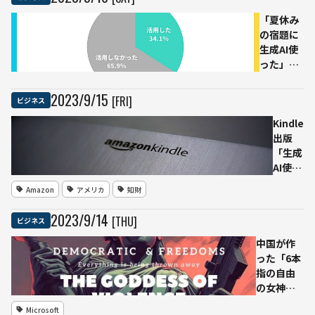
の小
「夏休み
国ア
の宿題に
ンギ
生成AI使
ラ
った」3
「.ai
人に1人
ドメ
人気は
イ
2023
/
9
/
15
[FRI]
ビジネス
ChatGPT
ン」
次点は
Kindle
が急
Bard
出版
成長
「生成
AI使っ
たら申
Amazon
アメリカ
知財
告」義
務付け
2023
/
9
/
14
[THU]
ビジネス
ガイド
ライン
中国が作
改訂
った「6本
全米作
指の自由
家協会
の女神」
「新し
生成AIで
Microsoft