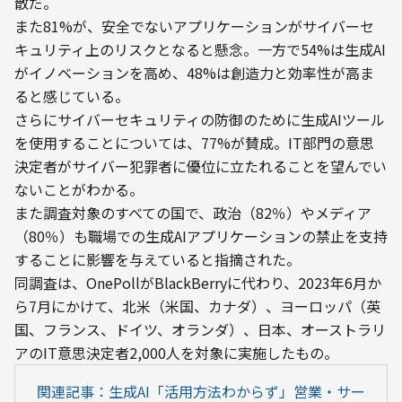
散だ。
また81%が、安全でないアプリケーションがサイバーセ
キュリティ上のリスクとなると懸念。一方で54%は生成AI
がイノベーションを高め、48%は創造力と効率性が高ま
ると感じている。
さらにサイバーセキュリティの防御のために生成AIツール
を使用することについては、77%が賛成。IT部門の意思
決定者がサイバー犯罪者に優位に立たれることを望んでい
ないことがわかる。
また調査対象のすべての国で、政治（82％）やメディア
（80％）も職場での生成AIアプリケーションの禁止を支持
することに影響を与えていると指摘された。
同調査は、OnePollがBlackBerryに代わり、2023年6月か
ら7月にかけて、北米（米国、カナダ）、ヨーロッパ（英
国、フランス、ドイツ、オランダ）、日本、オーストラリ
アのIT意思決定者2,000人を対象に実施したもの。
関連記事：生成AI「活用方法わからず」営業・サー