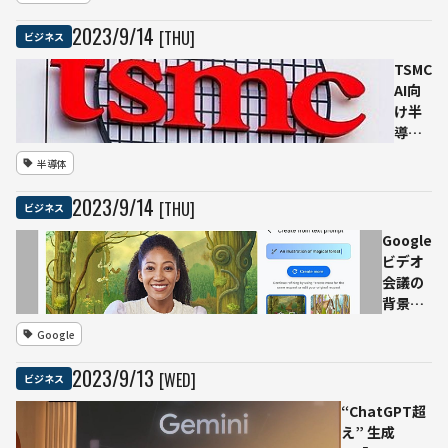
い一
米国の分
歩」と
断煽り大
2023
/
9
/
14
[THU]
ビジネス
評価
統領選に
介入か
TSMC
Microsoft
AI向
が警鐘
け半
導体
生産
半導体
を2倍
に 24
2023
/
9
/
14
[THU]
ビジネス
年ま
でに
Google
ビデオ
会議の
背景を
AI生成
Google
商談相
手に合
2023
/
9
/
13
[WED]
ビジネス
わせカ
スタマ
“ChatGPT超
イズ可
え” 生成