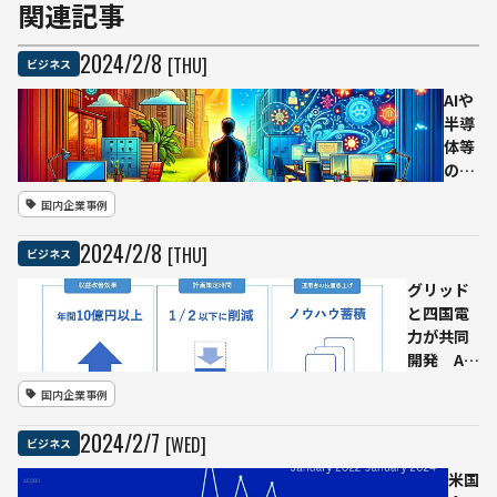
関連記事
2024
/
2
/
8
[THU]
ビジネス
AIや
半導
体等
の先
端技
国内企業事例
術分
野で
2024
/
2
/
8
[THU]
ビジネス
大手
企業
グリッド
が人
と四国電
材活
力が共同
用の
開発 AI
解を
電力需給
国内企業事例
模
計画シス
索
テム
2024
/
2
/
7
[WED]
ビジネス
日立
「ReNom
とソ
Power」
米国
ニー