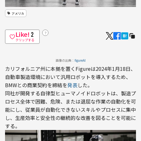
アメリカ
Like!
？
2
クリップする
画像の出典：
figureAI
カリフォルニア州に本拠を置くFigureは2024年1月18日、
自動車製造環境において汎用ロボットを導入するため、
BMWとの商業契約を締結を
発表
した。
同社が開発する自律型ヒューマノイドロボットは、製造プ
ロセス全体で困難、危険、または退屈な作業の自動化を可
能にし、従業員が自動化できないスキルやプロセスに集中
し、生産効率と安全性の継続的な改善を図ることを可能に
する。