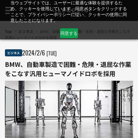
当ウェブサイトでは、ユーザーに最適な体験を提供するた
め、クッキーを使用しています。同意ボタンをクリックする
ことで、プライバシーポリシーに従い、クッキーの使用に同
意したことになります。
Top
>
ビジネス
>
BMW、自動車製造で困難・危険・退屈な作業をこなす
同意する
汎用ヒューマノイドロボを採用
2024
/
2
/
6
[TUE]
ビジネス
BMW、自動車製造で困難・危険・退屈な作業
をこなす汎用ヒューマノイドロボを採用