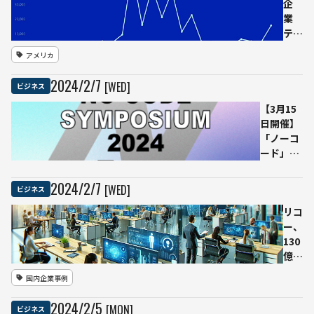
の導入で
企
が
年間10億
業
2024
円超の収
テク
年か
益改善
ノロ
アメリカ
ら相
ジ
互に
ー・
2024
/
2
/
7
[WED]
ビジネス
社員
金融
の副
部門
【3月15
業を
でレ
日開催】
受け
イオ
「ノーコ
入れ
フ急
ード」の
へ
増。
本質的価
コス
値とは？
2024
/
2
/
7
[WED]
ビジネス
ト削
Ledge.ai
減と
主催イベ
リコ
AI
ントの参
ー、
の影
加申込を
130
響の
受付開始
億パ
拡大
ラメ
国内企業事例
ータ
の
2024
/
2
/
5
[MON]
ビジネス