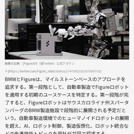
画像の出典：[FigureのX（旧Twitter）公式アカウン
ト]https://twitter.com/Figure_robot/status/1747982255337959753)
BMWとFigureは、マイルストーンベースのアプローチを
追求する。第一段階として、自動車製造でFigureロボット
を適用する初期のユースケースを特定する。第一段階が完
了すると、Figureロボットはサウスカロライナ州スパータ
ンバーグのBMW製造施設で段階的に展開される予定だと
いう。自動車製造環境でのヒューマノイドロボットの展開
を超え、AI、ロボット制御、製造仮想化、ロボット統合な
どの先進技術トピックを両社が共同で探求する。