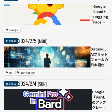
LLM
を開
Google
発、
Cloudと
日本
Hugging
企業
Face、
の業
生成AIと
Google
務に
ML開発
特
加速のた
2024
/
2
/
5
[MON]
ビジネス
化・
めの戦略
カス
的パート
Dataiku、
タマ
ナーシッ
AIプラット
イズ
プを発表
フォームの
も容
日本語化で
易。
障壁を取り
DX
国内企業事例
AI活
除き、デー
用の
タとAIの活
2024
/
2
/
4
[SUN]
ビジネス
ビジ
用を楽しむ
ネス
カルチャー
Google
共創
と仕組みを
「Bard」
拠点
国内企業導
のアップ
もリ
入へ
グレード
ニュ