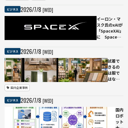
拠点
2026
/
7
/
8
[WED]
ビジネス
の
GPU
イーロン・マ
を
スク氏のxAIが
IOWN
「SpaceXAI」
APN
に SpaceX
で接
傘下のAI部門
続す
として名称変
2026
/
7
/
8
[WED]
ビジネス
る実
更
証環
試着で
境を
きるの
提供
は服で
開
はなく
始
インテ
国内企業事例
分散
リア
AI学
カイン
2026
/
7
/
8
[WED]
ビジネス
習・
ズ、生
推論
成AI活用
国内
を検
の店頭
ロボ
証
サイネ
ット
ージ
大手