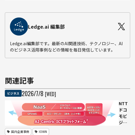
Ledge.ai 編集部
Ledge.ai編集部です。最新のAI関連技術、テクノロジー、AI
のビジネス活用事例などの情報を毎日発信しています。
関連記事
2026
/
7
/
8
[WED]
ビジネス
NTT
ドコ
モビ
ジネ
ス、
国内企業事例
IOWN
全国8