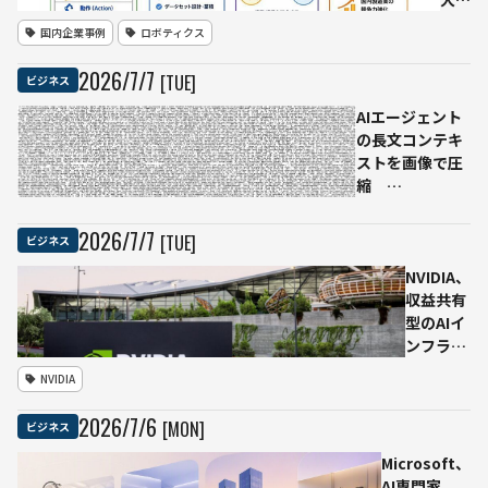
「CAINZ
3社
国内企業事例
ロボティクス
Fitting
がフ
Room」
ィジ
2026
/
7
/
7
[TUE]
ビジネス
を開発
カル
AIで
AIエージェント
連
の長文コンテキ
携
ストを画像で圧
川崎
縮
重
OSS「pxpipe」
工・
がFable 5利用料
2026
/
7
/
7
[TUE]
ビジネス
ファ
を59〜70%削減
ナッ
と報告
NVIDIA、
ク・
収益共有
安川
型のAIイ
電
ンフラ提
機、
供モデル
NVIDIA
触覚
を発表
デー
GPUクラ
2026
/
7
/
6
[MON]
ビジネス
タ含
ウド事業
む基
者と組み
Microsoft、
盤デ
アクセス
AI専門家