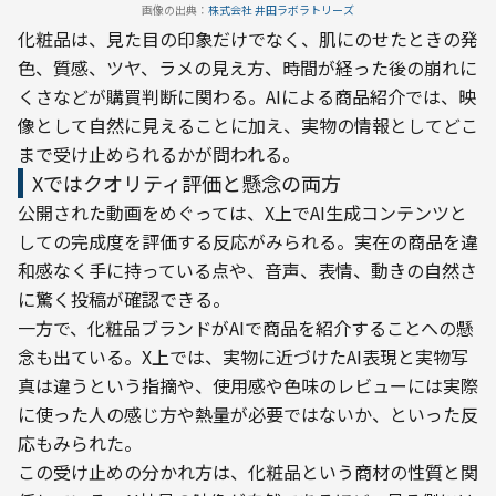
画像の出典：
株式会社 井田ラボラトリーズ
化粧品は、見た目の印象だけでなく、肌にのせたときの発
色、質感、ツヤ、ラメの見え方、時間が経った後の崩れに
くさなどが購買判断に関わる。AIによる商品紹介では、映
像として自然に見えることに加え、実物の情報としてどこ
まで受け止められるかが問われる。
Xではクオリティ評価と懸念の両方
公開された動画をめぐっては、X上でAI生成コンテンツと
しての完成度を評価する反応がみられる。実在の商品を違
和感なく手に持っている点や、音声、表情、動きの自然さ
に驚く投稿が確認できる。
一方で、化粧品ブランドがAIで商品を紹介することへの懸
念も出ている。X上では、実物に近づけたAI表現と実物写
真は違うという指摘や、使用感や色味のレビューには実際
に使った人の感じ方や熱量が必要ではないか、といった反
応もみられた。
この受け止めの分かれ方は、化粧品という商材の性質と関