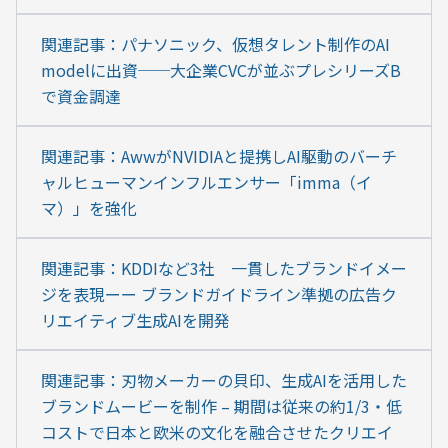
関連記事：パナソニック、仮想タレント制作のAI 
modelに出資──大企業CVCが並ぶプレシリーズB
で資金調達
関連記事：AwwがNVIDIAと提携しAI駆動のバーチ
ャルヒューマンインフルエンサー「imma（イ
マ）」を強化
関連記事：KDDIなど3社　一貫したブランドイメー
ジを表現ーー ブランドガイドライン準拠の広告ク
リエイティブ生成AIを開発
関連記事：刃物メーカーの貝印、生成AIを活用した
ブランドムービーを制作 – 期間は従来の約1/3・低
コストで日本と欧米の文化を融合させたクリエイ