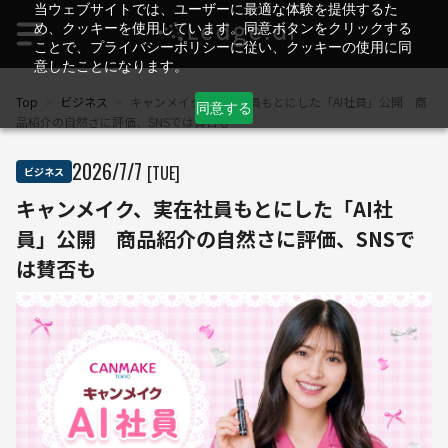
当ウェブサイトでは、ユーザーに最適な体験を提供するた
め、クッキーを使用しています。同意ボタンをクリックする
ことで、プライバシーポリシーに従い、クッキーの使用に同
意したことになります。
Top
>
ビジネス
>
キャンメイク、実在社員もとにした「AI社員」公開 商
同意する
品紹介の自然さに評価、SNSでは賛否も
2026
/
7
/
7
[TUE]
ビジネス
キャンメイク、実在社員もとにした「AI社
員」公開 商品紹介の自然さに評価、SNSで
は賛否も