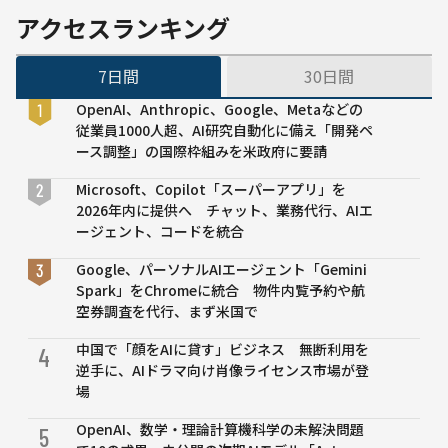
提供
アクセスランキング
Googleフ
ォトや
7日間
30日間
Gmailの
文脈を反
OpenAI、Anthropic、Google、Metaなどの
映 米国の
従業員1000人超、AI研究自動化に備え「開発ペ
対象ユー
ース調整」の国際枠組みを米政府に要請
ザーが無
料で利用
Microsoft、Copilot「スーパーアプリ」を
できるよ
2026年内に提供へ チャット、業務代行、AIエ
うに
ージェント、コードを統合
Google、パーソナルAIエージェント「Gemini
Spark」をChromeに統合 物件内覧予約や航
空券調査を代行、まず米国で
中国で「顔をAIに貸す」ビジネス 無断利用を
4
逆手に、AIドラマ向け肖像ライセンス市場が登
場
OpenAI、数学・理論計算機科学の未解決問題
5