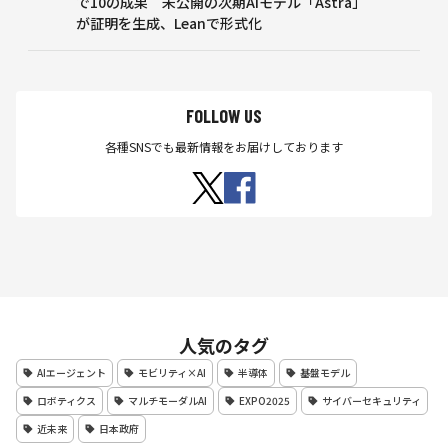
で10の成果 未公開の次期AIモデル「Astra」
が証明を生成、Leanで形式化
FOLLOW US
各種SNSでも最新情報をお届けしております
人気のタグ
AIエージェント
モビリティ×AI
半導体
基盤モデル
ロボティクス
マルチモーダルAI
EXPO2025
サイバーセキュリティ
近未来
日本政府