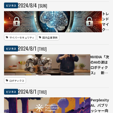
革す
検索
プ
2024
/
8
/
4
[SUN]
ビジネス
る取
機能
「人
り組
で店
機一
トレ
みと
舗運
体」
ンド
は？
営を
が人
マイ
効率
型二
ク
化
足歩
ロ、
サイバーセキュリティ
国内企業事例
行ロ
生成
ボッ
AIの
2024
/
8
/
1
[THU]
ビジネス
トの
サイ
最新
バー
NVIDIA「次
モデ
攻撃
のAIの波は
ルを
と情
ロボティク
公
報漏
ス」 新プ
開
洩を
ラットフォ
ロボティクス
危険
防ぐ
ームでヒュ
を伴
新ソ
ーマノイド
2024
/
8
/
1
[THU]
ビジネス
う作
リュ
ロボット開
業の
ーシ
発を加速
Perplexity
自動
ョン
AI、パブリ
化を
提供
ッシャー向