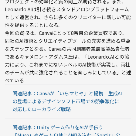
プロジェクトの効率化と質の向上が期待される。また、
Leonardo.AIは引き続きスタンドアロンプラットフォーム
として運営され、さらに多くのクリエイターに新しい可能
性を提供することになる。
今回の買収は、Canvaにとって8番目の企業買収であり、
同社のAI技術とクリエイティブツールの充実を進める重要
なステップとなる。Canvaの共同創業者兼最高製品責任者
であるキャメロン・アダムス氏は、「Leonardo.AIとの協
力により、これまでにないレベルのAI技術が実現し、両社
のチームが共に強化されることを楽しみにしている」と述
べている
関連記事：Canvaが「いらすとや」と提携　生成AI
の登場によるデザインソフト市場での競争激化に
対応したローカライズ戦略
関連記事：Unity ゲーム作りをAIが手伝う
「Muse」やゲーム自体にAI組み込む「Sentis」公