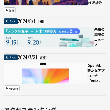
目指
開始
け収益分配
す
プログラム
知財
を発表
2024
/
8
/
1
[THU]
ビジネス
未来の
職場の
ニュー
ノーマ
ルを知
るＬＩ
2024
/
7
/
31
[WED]
ビジネス
ＶＥ配
OpenAI、
信イベ
新たなアプ
ント
ローチ
【DX &
「Rule-
Future
Based
Work
OpenAI
Rewards」
2024】
でAIの安全
9/19-
性向上
20 開催
RLHFと同
アクセスランキング