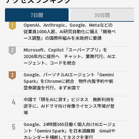
等
7日間
30日間
OpenAI、Anthropic、Google、Metaなどの
従業員1000人超、AI研究自動化に備え「開発ペ
ース調整」の国際枠組みを米政府に要請
Microsoft、Copilot「スーパーアプリ」を
2026年内に提供へ チャット、業務代行、AIエ
ージェント、コードを統合
Google、パーソナルAIエージェント「Gemini
Spark」をChromeに統合 物件内覧予約や航
空券調査を代行、まず米国で
中国で「顔をAIに貸す」ビジネス 無断利用を
4
逆手に、AIドラマ向け肖像ライセンス市場が登
場
Google、24時間365日働く個人向けAIエージェ
5
ント「Gemini Spark」を日本語展開 Gmailや
カレンダーを横断してタスクを実行