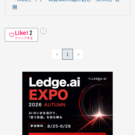
開
Like!
？
2
クリップする
<
1
>