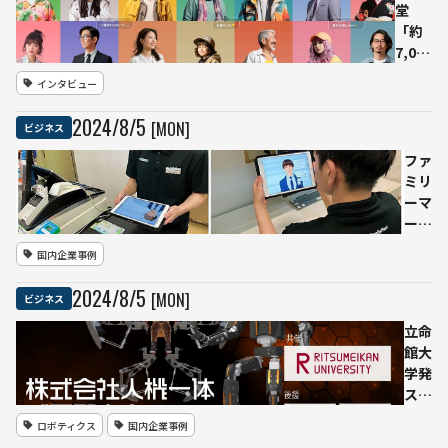
一州で
堂
は過去
「約
最多の
7,000
約
人の
インタビュー
2,100
調査
億円で
デー
2024
/
8
/
5
[MON]
ビジネス
和解
タ×
生成
ファ
AI」
ミリ
でバ
ーマ
ーチ
ー
ャル
ト、
国内企業事例
生活
生成
者を
AIで
2024
/
8
/
5
[MON]
ビジネス
生
マニ
成
ュア
立命
調査
ル検
館大
手法
索を
学発
を根
強
スタ
本的
化：
ート
ロボティクス
国内企業事例
に変
音声
アッ