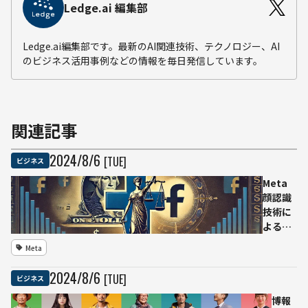
Ledge.ai 編集部
Ledge.ai編集部です。最新のAI関連技術、テクノロジー、AI
のビジネス活用事例などの情報を毎日発信しています。
関連記事
2024
/
8
/
6
[TUE]
ビジネス
Meta
顔認識
技術に
よる個
人情報
Meta
収集問
題でテ
2024
/
8
/
6
[TUE]
ビジネス
キサス
州と単
博報