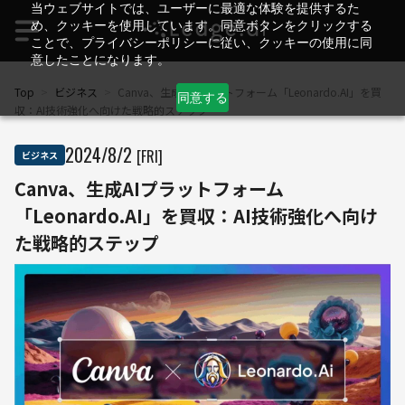
当ウェブサイトでは、ユーザーに最適な体験を提供するた
め、クッキーを使用しています。同意ボタンをクリックする
ことで、プライバシーポリシーに従い、クッキーの使用に同
意したことになります。
Top
>
ビジネス
>
Canva、生成AIプラットフォーム「Leonardo.AI」を買
同意する
収：AI技術強化へ向けた戦略的ステップ
2024
/
8
/
2
[FRI]
ビジネス
Canva、生成AIプラットフォーム
「Leonardo.AI」を買収：AI技術強化へ向け
た戦略的ステップ