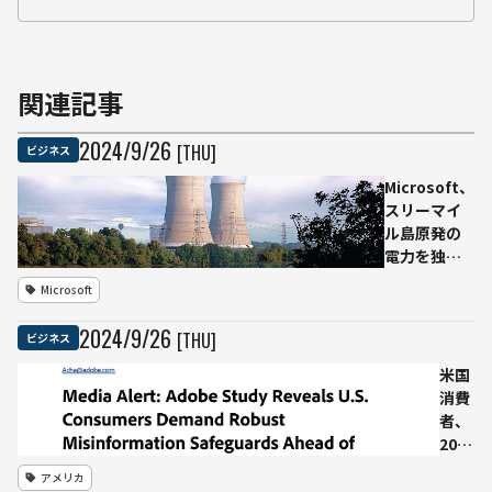
関連記事
2024
/
9
/
26
[THU]
ビジネス
Microsoft、
スリーマイ
ル島原発の
電力を独占
購入へ—AI需
Microsoft
要に対応す
る20年契約
2024
/
9
/
26
[THU]
ビジネス
米国
消費
者、
2024
年大
アメリカ
統領