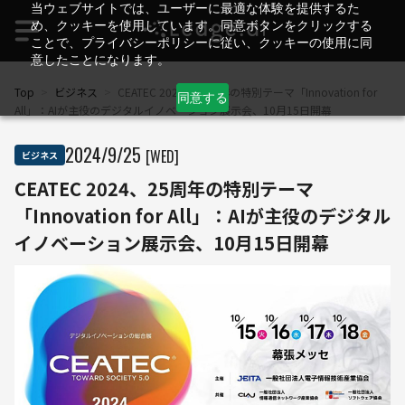
当ウェブサイトでは、ユーザーに最適な体験を提供するた
め、クッキーを使用しています。同意ボタンをクリックする
ことで、プライバシーポリシーに従い、クッキーの使用に同
意したことになります。
Top
>
ビジネス
>
CEATEC 2024、25周年の特別テーマ「Innovation for
同意する
All」：AIが主役のデジタルイノベーション展示会、10月15日開幕
2024
/
9
/
25
[WED]
ビジネス
CEATEC 2024、25周年の特別テーマ
「Innovation for All」：AIが主役のデジタル
イノベーション展示会、10月15日開幕