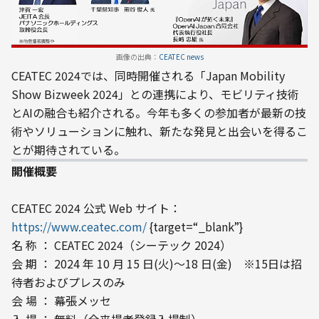
画像の出典：
CEATEC news
CEATEC 2024では、同時開催される「Japan Mobility 
Show Bizweek 2024」との連携により、モビリティ技術
とAIの融合も紹介される。今年も多くの参加者が最新の技
術やソリューションに触れ、新たな発見と出会いを得るこ
とが期待されている。
開催概要
CEATEC 2024 公式 Web サイト： 
https://www.ceatec.com/
 {target=“_blank”}

名 称 ： CEATEC 2024（シーテック 2024）

会 期 ： 2024 年 10 月 15 日(火)～18 日(金)　※15日は招
待者およびプレスのみ

会 場 ： 幕張メッセ

入 場 ： 無料（全来場者登録入場制）
