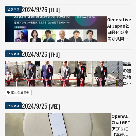
選挙
2024
/
9
/
26
[THU]
ビジネス
を前
にAI
Generative
によ
AI Japanと
る誤
日経ビジネ
情報
スが共同で
拡散
「生成AI大
に強
賞2024」を
2024
/
9
/
26
[THU]
ビジネス
い懸
開催 生成
念
AIの優れた
福島
アド
活用事例を
の被
ビ調
表彰
災地
査
に最
先端
国内企業事例
AIデ
ータ
2024
/
9
/
25
[WED]
ビジネス
セン
ター
OpenAI、
が竣
ChatGPT
工、
アプリに
地域
「高度な