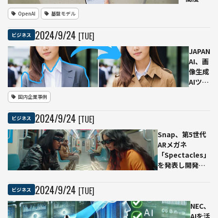
復興
音声モー
OpenAI
基盤モデル
と技
ド」を正
術革
式導入 今
2024
/
9
/
24
[TUE]
ビジネス
新を
週中にす
推進
べての
JAPAN
Plusユー
AI、画
ザーと
像生成
Teamユ
AIツー
ーザーに
ルに指
国内企業事例
展開
定個所
のみを
2024
/
9
/
24
[TUE]
ビジネス
自然言
語で部
Snap、第5世代
分修正
ARメガネ
する
「Spectacles」
「イン
を発表し開発者
ペイン
向けに提供開始
ト機
2024
/
9
/
24
[TUE]
ビジネス
能」を
搭載
NEC、
AIを活