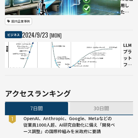
用し
た偽
情報
国内企業事例
対策
技術
2024
/
9
/
23
[MON]
ビジネス
と生
成AIの
LLM
ハル
プラ
シネ
ット
ーシ
フォ
ョン
ーム
対策
の急
機能
成長
を発
が注
アクセスランキング
表 —
目さ
信頼
れる
7日間
30日間
性向
「ク
上を
ラウ
OpenAI、Anthropic、Google、Metaなどの
目指
ドプ
従業員1000人超、AI研究自動化に備え「開発ペ
す新
ラッ
ース調整」の国際枠組みを米政府に要請
技術
トフ