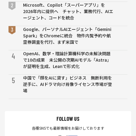
群
ォー
Microsoft、Copilot「スーパーアプリ」を
ムの
2026年内に提供へ チャット、業務代行、AIエ
ハイ
ージェント、コードを統合
プサ
Google、パーソナルAIエージェント「Gemini
イク
Spark」をChromeに統合 物件内覧予約や航
ル：
空券調査を代行、まず米国で
2024
年」
OpenAI、数学・理論計算機科学の未解決問題
4
ガー
で10の成果 未公開の次期AIモデル「Astra」
トナ
が証明を生成、Leanで形式化
ージ
ャパ
中国で「顔をAIに貸す」ビジネス 無断利用を
5
ン
逆手に、AIドラマ向け肖像ライセンス市場が登
場
FOLLOW US
各種SNSでも最新情報をお届けしております