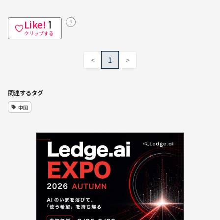
Like!
？
1
クリップする
<
1
>
関連するタグ
中国