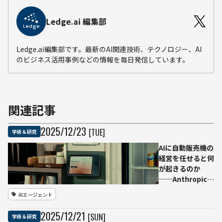
Ledge.ai 編集部
Ledge.ai編集部です。最新のAI関連技術、テクノロジー、AI
のビジネス活用事例などの情報を毎日発信しています。
関連記事
2025
/
12
/
23
[TUE]
学術＆研究
AIに自動販売機の
経営を任せると何
が起きるのか
──Anthropic、
「Project
AIエージェント
Vend」フェーズ
2の実験結果を公
2025
/
12
/
21
[SUN]
学術＆研究
開