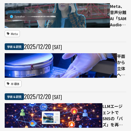
Meta、
音声分離
AI「SAM
Audio」
公開──
Meta
テキス
ト・映
2025
/
12
/
20
[SAT]
学術＆研究
像・時間
指定で任
平面
意の音を
から
切り出し
立体
へ
──
半導体
部品
を縦
2025
/
12
/
20
[SAT]
学術＆研究
に積
み上
LLMエージ
げる
ェントで
「3D
SNSの「バ
チッ
ズ」を再現
プ」
──投稿人