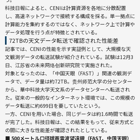
科技日報によると、CENIは計算資源を各地に分散配置
し、高速ネットワークで接続する構成を採る。単一拠点に
計算能力を集約するのではなく、ネットワーク上で計算や
データ処理を行う点が特徴とされている。
72TBの天文データ転送で確認された性能差
記事では、CENIの性能を示す実証例として、大規模な天
文観測データの転送試験が紹介されている。試験は12月3
日、江苏省の未来网络创新研究院で実施された。
対象となったのは、「中国天眼（FAST）」関連の観測デ
ータで、データ量は約72TB。贵州师范大学の分センター
から、華中科技大学天文系のデータセンターへ転送され
た。従来の一般的なインターネット環境では、この規模の
データ転送に約699日を要していたという。
一方、CENIを用いた場合、同じデータは約1.6時間で転送
が完了した。科技日報は、この結果をもって、従来方式と
の間に大きな性能差が確認されたとしている。
■ 500メートル口径球面電波望遠鏡（FAST、中国天眼）