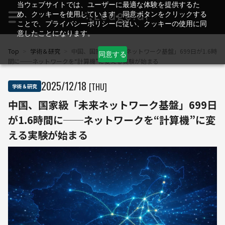
当ウェブサイトでは、ユーザーに最適な体験を提供するた
め、クッキーを使用しています。同意ボタンをクリックする
ことで、プライバシーポリシーに従い、クッキーの使用に同
意したことになります。
Top
>
学術＆研究
>
中国、国家級「未来ネットワーク基盤」699日が1.6時
同意する
間に──ネットワークを“計算機”に変える実験が始まる
2025
/
12
/
18
[THU]
学術＆研究
中国、国家級「未来ネットワーク基盤」699日
が1.6時間に──ネットワークを“計算機”に変
える実験が始まる