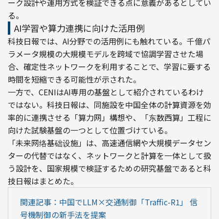
ーク設計や運用方式を検証できる点に意義があるとしてい
る。
AI学習や算力連携に向けた活用例
科技日報では、AI分野での活用例にも触れている。千億パ
ラメータ規模の大規模モデルを跨域で協調学習させた場
合、確定性ネットワークを利用することで、学習に要する
時間を短縮できる可能性が示された。
一方で、CENIはAI専用の基盤として紹介されているわけ
ではない。科技日報は、同施設を中国全体の計算資源を効
率的に連携させる「算力网」構想や、「东数西算」工程に
向けた試験基盤の一つとして位置づけている。
「未来网络基础设施」は、高速通信網や大規模データセン
ターの代替ではなく、ネットワークと計算を一体として扱
う設計を、国家規模で検証するための研究基盤であると科
技日報はまとめた。
関連記事：中国でLLM×交通制御「Traffic-R1」 信
号機制御の新手法を提案