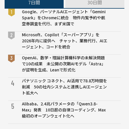
7日間
30日間
ス
──GPT-
Google、パーソナルAIエージェント「Gemini
4は
Spark」をChromeに統合 物件内覧予約や航
27%、
空券調査を代行、まず米国で
GPT-5は
約6割に
Microsoft、Copilot「スーパーアプリ」を
到達と試
2026年内に提供へ チャット、業務代行、AIエ
算
ージェント、コードを統合
OpenAI、数学・理論計算機科学の未解決問題
で10の成果 未公開の次期AIモデル「Astra」
が証明を生成、Leanで形式化
パナソニック コネクト、AI活用で78.8万時間を
4
削減 50の社内システムと連携しAIエージェン
ト拡大へ
Alibaba、2.4兆パラメータの「Qwen3.8-
5
Max」発表 10日超の自律コーディング、Max
級初のオープンウェイト化へ