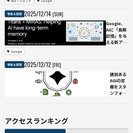
AIエージェント
Google
ロン
の「ス
物3D
大学
ケーリ
デー
2025
/
12
/
14
[SUN]
学術＆研究
など
ング原
タセ
の研
理」を
ット
Google、
究チ
定量化
を公
AIに「長期
ーム
──数
開
記憶」を与
を増や
える新アー
せば賢
キテクチャ
Google
くな
「Titans」
る、は
と設計理論
2025
/
12
/
12
[FRI]
学術＆研究
普遍則
のフレーム
ではな
ワーク
諸説ある
かった
「MIRAS」
AGIの定
を発表
義をスタ
ンフォー
ド大など
が明確
化、「教
養ある成
アクセスランキング
人」がモ
デルケー