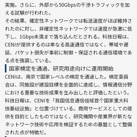
実施。さらに、外部から50Gbpsの干渉トラフィックを加
える試験が行われた。
その結果、確定性ネットワークでは転送速度がほぼ維持さ
れたのに対し、非確定性ネットワークでは速度が急激に低
下し、1Gbps未満まで落ち込んだとされる。科技日報は、
CENIが提供するのは単なる高速通信ではなく、帯域や遅
延、パケット損失が事前に制御・保証される通信環境であ
る点を強調している。
国家検定を通過、研究用途向けに運用開始
CENIは、南京で国家レベルの検定を通過した。検定委員
会は、同施設が建設目標を全面的に達成し、情報通信分野
における重要な技術成果を生み出したと評価したという。
科技日報は、CENIを「我国信息通信领域首个国家重大科
技基础设施」と位置づけている。商用サービスとしての提
供を目的としたものではなく、研究機関や産業界が新たな
ネットワーク技術や応用を検証するための基盤として整備
された点が特徴だ。