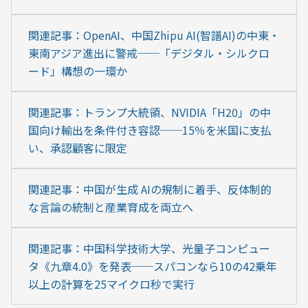
関連記事：OpenAI、中国Zhipu AI(智譜AI)の中東・
東南アジア進出に警戒──「デジタル・シルクロ
ード」構想の一環か
関連記事：トランプ大統領、NVIDIA「H20」の中
国向け輸出を条件付き容認──15％を米国に支払
い、承認顧客に限定
関連記事：中国が生成 AIの規制に着手、反体制的
な言論の統制と産業育成を両立へ
関連記事：中国科学技術大学、光量子コンピュー
タ《九章4.0》を発表──スパコンなら10の42乗年
以上の計算を25マイクロ秒で実行