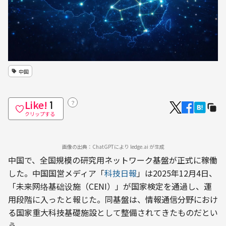
中国
Like!
？
1
クリップする
画像の出典：ChatGPTにより ledge.ai が生成
中国で、全国規模の研究用ネットワーク基盤が正式に稼働
した。中国国営メディア「
科技日報
」は2025年12月4日、
「未来网络基础设施（CENI）」が国家検定を通過し、運
用段階に入ったと報じた。同基盤は、情報通信分野におけ
る国家重大科技基礎施設として整備されてきたものだとい
う。