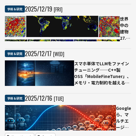
でAI
気を高精度
2025
/
12
/
19
[FRI]
学術＆研究
処理
に予測する
のス
新手法
世界
ルー
「PopSim」
中の
プッ
建物
トは
27.5
従来
億棟
の2D
を3D
2025
/
12
/
17
[WED]
学術＆研究
チッ
化
プ比
スマホ単体でLLMをファイン
──
で約
チューニング──C++製
ミュ
4倍
OSS「MobileFineTuner」、
ンヘ
に
メモリ・電力制約を越える最
ン工
スタ
適化
科
ンフ
大、
2025
/
12
/
16
[TUE]
学術＆研究
ォー
初
ド大
Google
の“完
学、
ら、マ
全グ
カー
ルチエ
ロー
ネギ
ージェ
バ
ーメ
ントAI
ル”建