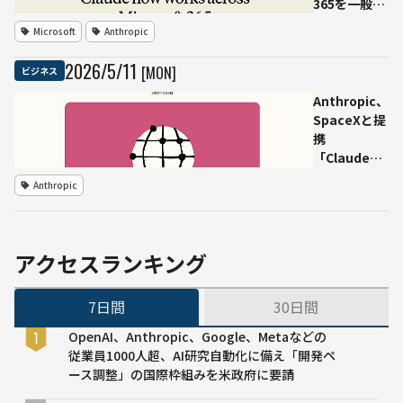
365を一般提
供 Excel・
Microsoft
Anthropic
Word・
PowerPoint
2026
/
5
/
11
[MON]
ビジネス
で文脈を引き
継ぐAI作業支
Anthropic、
援
SpaceXと提
携
「Claude
Code」の利
Anthropic
用上限を倍
増、22万基
超のNVIDIA
GPUを確保
アクセスランキング
7日間
30日間
OpenAI、Anthropic、Google、Metaなどの
従業員1000人超、AI研究自動化に備え「開発ペ
ース調整」の国際枠組みを米政府に要請