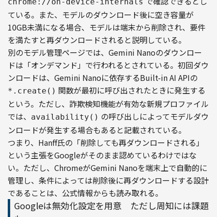
 で確認できるとし
chrome://on-device-internals
ている。また、モデルのダウンロード後に空き容量が
10GB未満になる場合、モデルは端末から削除され、要件
を満たすと再ダウンロードされると説明している。
別のモデル管理ページでは、Gemini Nanoのダウンロー
ドは「オンデマンド」で行われるとされている。初回ダウ
ンロードは、Gemini Nanoに依存するBuilt-in AI APIの 
 関数が最初に呼び出されたときに発生する
*.create()
という。ただし、詐欺検知機能が有効な新規プロファイル
では、
 の呼び出しによってモデルダウ
availability()
ンロードが発生する場合もあると記載されている。
つまり、Hanff氏の「削除しても再ダウンロードされる」
という主張をGoogleがそのまま認めているわけではな
い。ただし、ChromeがGemini Nanoを端末上で自動的に
管理し、条件によっては削除後に再ダウンロードする設計
であることは、公式情報からも読み取れる。
Googleは無効化設定を用意 ただし周知には課題