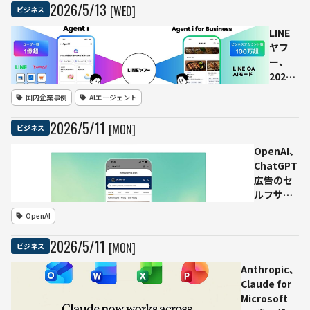
Securityで脆
2026
/
5
/
13
[WED]
ビジネス
弱性の発見・
修正を支援
LINE
ヤフ
ー、
2026
年度は
国内企業事例
AIエージェント
AIエー
ジェン
2026
/
5
/
11
[MON]
ビジネス
ト化を
推進
OpenAI、
Agent
ChatGPT
iで広
広告のセ
告・課
ルフサー
金・手
ビス管理
OpenAI
数料モ
ツールを
デルを
ベータ展
2026
/
5
/
11
[MON]
ビジネス
展開へ
開 米広
告主が直
Anthropic、
接出稿可
Claude for
能に
Microsoft