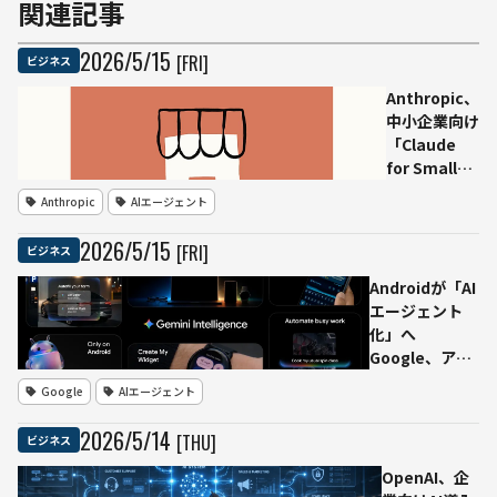
関連記事
2026
/
5
/
15
[FRI]
ビジネス
Anthropic、
中小企業向け
「Claude
for Small
Business」
Anthropic
AIエージェント
発表 会計・
請求・営業な
2026
/
5
/
15
[FRI]
ビジネス
ど15種類の
業務ワークフ
Androidが「AI
ローを提供
エージェント
化」へ
Google、アプ
リ横断操作や
Google
AIエージェント
Chrome上の作
業を代行する
2026
/
5
/
14
[THU]
ビジネス
「Gemini
Intelligence」
OpenAI、企
発表