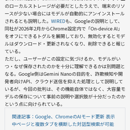
のローカルストレージが必要だとしたうえで、端末のリソ
ースが少ない場合にはモデルが自動的にアンインストール
されるとも説明した。
WIRED
も、Googleの説明として、
同社が2026年2月からChrome設定内で「On-device AI」
をオフにできるトグルを展開しており、無効化するとモデ
ルはダウンロード・更新されなくなり、削除できると報じ
ている。
ただし、ユーザーがこの設定に気づけるか、モデルがい
つ・なぜ保存されたのかを十分に理解できるかは別問題と
なる。Google側はGemini Nanoの目的を、詐欺検知や開
発者向けAPI、クラウド送信を抑えた処理として説明して
いるが、今回の批判は、その機能自体ではなく、大容量モ
デルの保存について事前の説明や選択肢が十分だったのか
という点に向けられている。
関連記事：Google、ChromeのAIモード更新 表示
中ページと複数タブを横断した対話型検索が可能