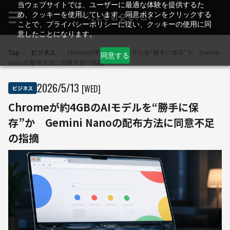
当ウェブサイトでは、ユーザーに最適な体験を提供するた
め、クッキーを使用しています。同意ボタンをクリックする
ことで、プライバシーポリシーに従い、クッキーの使用に同
意したことになります。
Top
>
ビジネス
>
Chromeが約4GBのAIモデルを“勝手に保存”か Gemini
同意する
Nanoの配布方法に同意不足の指摘
2026
/
5
/
13
[WED]
ビジネス
Chromeが約4GBのAIモデルを“勝手に保
存”か Gemini Nanoの配布方法に同意不足
の指摘