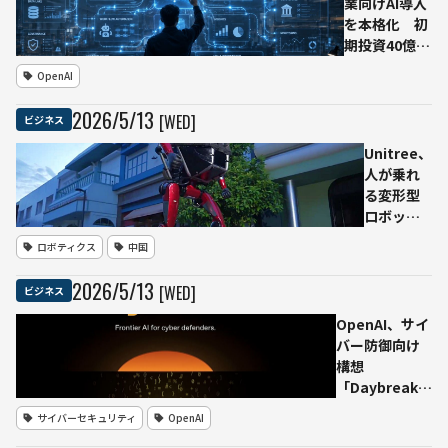
業向けAI導入
を本格化 初
期投資40億ド
ル超の新会社
OpenAI
「OpenAI
Deployment
2026
/
5
/
13
[WED]
ビジネス
Company」
設立
Unitree、
人が乗れ
る変形型
ロボット
「GD01」
ロボティクス
中国
発表 65
万ドルか
2026
/
5
/
13
[WED]
ビジネス
ら、公式
動画で
OpenAI、サイ
「量産準
バー防御向け
備済み」
構想
と説明
「Daybreak」
公開 GPT-5.5
サイバーセキュリティ
OpenAI
とCodex