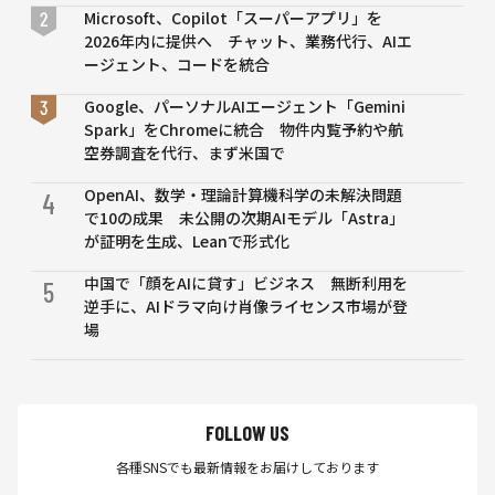
生双方
Microsoft、Copilot「スーパーアプリ」を
の大き
2026年内に提供へ チャット、業務代行、AIエ
なメリ
ージェント、コードを統合
ットと
は？
Google、パーソナルAIエージェント「Gemini
Spark」をChromeに統合 物件内覧予約や航
空券調査を代行、まず米国で
OpenAI、数学・理論計算機科学の未解決問題
4
で10の成果 未公開の次期AIモデル「Astra」
が証明を生成、Leanで形式化
中国で「顔をAIに貸す」ビジネス 無断利用を
5
逆手に、AIドラマ向け肖像ライセンス市場が登
場
FOLLOW US
各種SNSでも最新情報をお届けしております