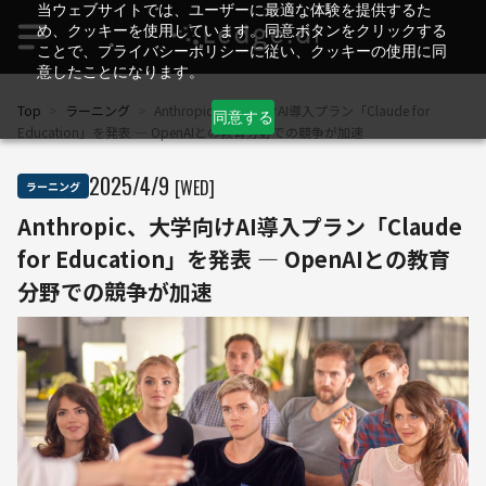
当ウェブサイトでは、ユーザーに最適な体験を提供するた
め、クッキーを使用しています。同意ボタンをクリックする
ことで、プライバシーポリシーに従い、クッキーの使用に同
意したことになります。
Top
>
ラーニング
>
Anthropic、大学向けAI導入プラン「Claude for
同意する
Education」を発表 ― OpenAIとの教育分野での競争が加速
2025
/
4
/
9
[WED]
ラーニング
Anthropic、大学向けAI導入プラン「Claude
for Education」を発表 ― OpenAIとの教育
分野での競争が加速