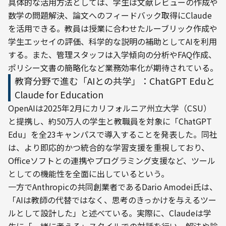
具体的な活用方法としては、学生は文献レビューの作成や
数学の問題解決、論文へのフィードバック取得にClaude
を活用できる。教員は授業に合わせたルーブリック作成や
学生エッセイの評価、科学的な説明の補助としてAIを利用
する。また、管理スタッフは入学傾向の分析やFAQ作成、
ポリシー文書の簡略化など業務効率化が期待されている。
教育分野で進む「AIとの共学」：ChatGPT Eduと
Claude for Education
OpenAIは2025年2月にカリフォルニア州立大学（CSU）
と提携し、約50万人の学生と教職員を対象に「ChatGPT 
Edu」を全23キャンパスで導入することを発表した。同社
は、より即応的かつ統合的な学習支援を重視しており、
Officeソフトとの連携やプログラミング支援など、ツール
としての機能性を全面に出しているという。
一方でAnthropicの共同創業者であるDario Amodei氏は、
「AIは教師の代替ではなく、思考のきっかけを与えるツー
ルとして設計した」と述べている。実際に、Claudeは学