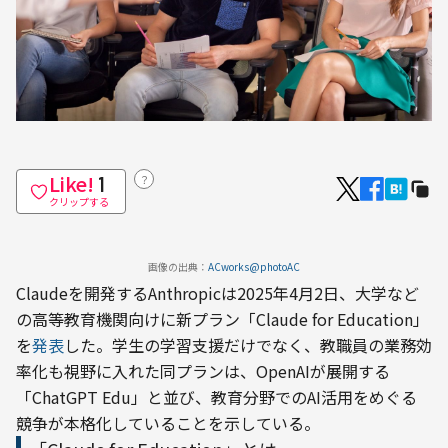
Like!
？
1
クリップする
画像の出典：
ACworks@photoAC
Claudeを開発するAnthropicは2025年4月2日、大学など
の高等教育機関向けに新プラン「Claude for Education」
を
発表
した。学生の学習支援だけでなく、教職員の業務効
率化も視野に入れた同プランは、OpenAIが展開する
「ChatGPT Edu」と並び、教育分野でのAI活用をめぐる
競争が本格化していることを示している。