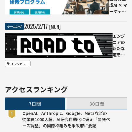
始
成AI × マ
ーケティ
ングの研
修プログ
2025
/
2
/
17
[MON]
ラーニング
ラムがつ
いに誕
エンジ
生！AI専
ニアの
門メディ
新たな
ア運営と
道を切
コンサル
り拓
インタビュー
の知見が
く、42
凝縮！
Tokyo
の就職
支援プ
アクセスランキング
ログラ
ム
7日間
30日間
「Road
to」が
OpenAI、Anthropic、Google、Metaなどの
描く未
従業員1000人超、AI研究自動化に備え「開発ペ
来 企
ース調整」の国際枠組みを米政府に要請
業と学