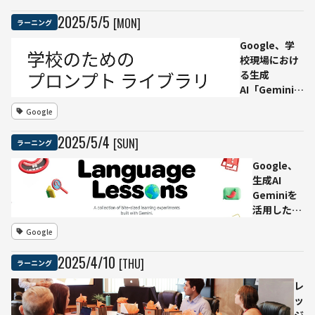
無料
い3
ウェ
つの
2025
/
5
/
5
[MON]
ラーニング
ビナ
トレ
Google、学
ー｜
ンド
校現場におけ
第1
と
る生成
回は
は？
AI「Gemini」
LLM
初心
の活用を支
のリ
者の
Google
援：「学校の
リー
ため
ためのプロン
スラ
のAI
2025
/
5
/
4
[SUN]
ラーニング
プトライブラ
ッシ
入門
リ」を無料公
ュの
無料
Google、
開
ポイ
ウェ
生成AI
ント
ビナ
Geminiを
総ま
ー
活用した日
と
常言語学習
Google
め、
ツール
次の
「Little
2025
/
4
/
10
[THU]
ラーニング
方向
Language
性も
Lessons」
レ
見え
を公開──
ッ
てき
日本語、英