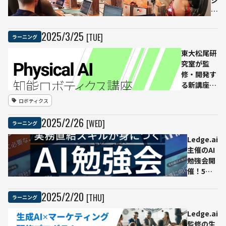
ジ
た？
語、スペイ
が
ン語、フラ
開
ンス語、中
発
2025
/
3
/
25
[TUE]
ラーニング
国語、韓国
し
語、ドイツ
東大松尾研
た
語、イタリ
究室が監
生
ア語、ロシ
修・開発す
成
ア語、アラ
る新講座
AI
ビア語、ヒ
「Physical
研
ロボティクス
ンディー語
AI」の受講
修
など
募集開始
プ
2025
/
2
/
26
[WED]
ラーニング
ロボット
ロ
×AIを実践
グ
Ledge.ai
的に学ぶ全
ラ
主催のAI
11回の無料
ム
勉強会開
プログラム
を
催！5日
正
間のプロ
式
グラムで
2025
/
2
/
20
[THU]
ラーニング
提
新年度に
供
備える！
Ledge.ai
開
監修の生