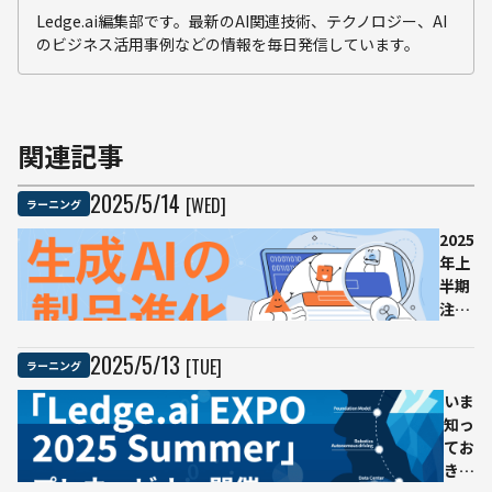
Ledge.ai編集部です。最新のAI関連技術、テクノロジー、AI
のビジネス活用事例などの情報を毎日発信しています。
関連記事
2025
/
5
/
14
[WED]
ラーニング
2025
年上
半期
注目
のAI
ニュ
2025
/
5
/
13
[TUE]
ラーニング
ース
を丁
いま
寧に
知っ
解説
てお
する
きた