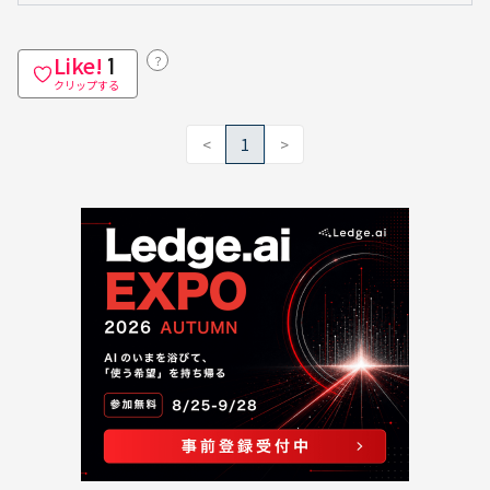
Like!
？
1
クリップする
<
1
>