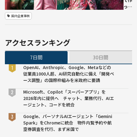
っ
た」
国内企業事例
パル
コの
新フ
ァッ
アクセスランキング
ショ
ン広
7日間
30日間
告は
人間
OpenAI、Anthropic、Google、Metaなどの
モデ
従業員1000人超、AI研究自動化に備え「開発ペ
ル不
ース調整」の国際枠組みを米政府に要請
在
Microsoft、Copilot「スーパーアプリ」を
2026年内に提供へ チャット、業務代行、AIエ
ージェント、コードを統合
Google、パーソナルAIエージェント「Gemini
Spark」をChromeに統合 物件内覧予約や航
空券調査を代行、まず米国で