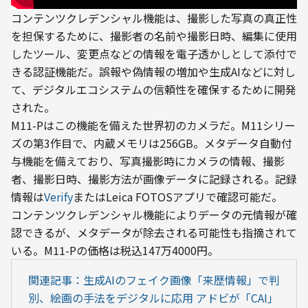
コンテンツクレデンシャル機能は、撮影した写真の真正性
を担保するために、撮影者の名前や撮影日時、編集に使用
したツール、変更点などの情報を電子透かしとして添付で
きる認証機能だ。誤報や偽情報の増加や生成AIなどに対し
て、デジタルエコシステムの信頼性を確保するために開発
された。
M11-Pはこの機能を備えた世界初のカメラだ。M11シリー
ズの第3作目で、内蔵メモリは256GB。メタデータ自動付
与機能を備えており、写真撮影時にカメラの情報、撮影
者、撮影日時、撮影方法が画像データに記録される。記録
情報は
Verify
またはLeica FOTOSアプリで確認可能だ。
コンテンツクレデンシャル機能によりデータの元情報が確
認できるが、メタデータが除去される可能性も指摘されて
いる。M11-Pの価格は税込147万4000円。
関連記事：生成AIのフェイク画像「来歴情報」で判
別、絵画の手法をデジタルに応用 アドビが「CAI」