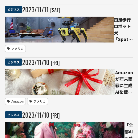
ン対応
成コ
2023
/
11
/
11
[SAT]
ビジネス
のチャ
ンテ
ットモ
ンツ
四足歩行
デル
でマ
ロボット
イク
犬
ロソ
「Spot」
フト
ChatGPT
アメリカ
を非
を搭載
難
し、愉快
2023
/
11
/
10
[FRI]
ビジネス
社長
なツアー
宛て
ガイドや
Amazon
の書
英国風執
が年末商
簡と
事ロボに
戦に生成
紙面
変身して
AIを使い
で
お喋りー
倒す プ
Amazon
アメリカ
ーボスト
ライム会
ン・ダイ
員データ
2023
/
11
/
10
[FRI]
ビジネス
ナミクス
を基にタ
ーゲット
「全
広告の精
部AI
度アップ
で作