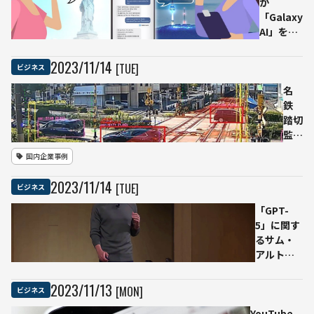
が
「Galaxy
AI」を
2024年初
頭リリー
2023
/
11
/
14
[TUE]
ビジネス
ス、オン
デバイス
名
AIとクラ
鉄
ウドベー
踏切
スAIどち
監視
らも活用
カメ
国内企業事例
ラに
AI画
2023
/
11
/
14
[TUE]
ビジネス
像解
析装
「GPT-
置を
5」に関す
導
るサム・
入
アルトマ
踏切
ン氏の最
事故
新の見
2023
/
11
/
13
[MON]
ビジネス
を未
解 初の
然に
YouTube、
開発者会