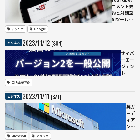
防ぐ
コメント要
議
監視
約と対話型
「OpenAI
シス
AIツールの
DevDay」
テム
新機能テス
で
アメリカ
Google
運用
トを開始
を開
2023
/
11
/
12
[SUN]
ビジネス
始
サイバ
ーエー
ジェン
ト 日
本語
国内企業事例
LLMバ
ージョ
2023
/
11
/
11
[SAT]
ビジネス
ン２を
公開ー
英ガ
ー商用
ーデ
利用可
ィア
能・
ンが
32,000
AI自
Microsoft
アメリカ
トーク
動生