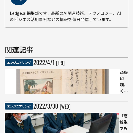
Ledge.ai編集部です。最新のAI関連技術、テクノロジー、AI
のビジネス活用事例などの情報を毎日発信しています。
関連記事
2022
/
4
/
1
[FRI]
エンジニアリング
凸版
印
刷、
くず
し字
認識
2022
/
3
/
30
[WED]
エンジニアリング
コン
「高
ペテ
校生
ィシ
でも
ョン