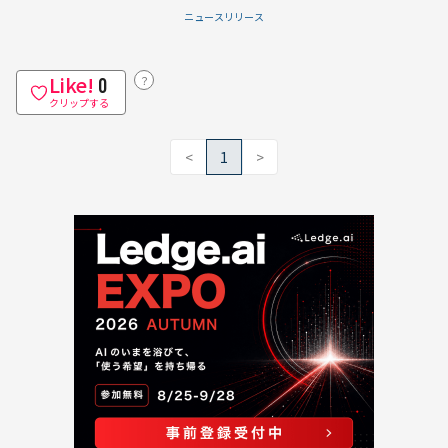
ニュースリリース
Like!
？
0
クリップする
<
1
>