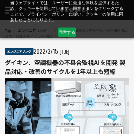
当ウェブサイトでは、ユーザーに最適な体験を提供するた
め、クッキーを使用しています。同意ボタンをクリックする
ことで、プライバシーポリシーに従い、クッキーの使用に同
意したことになります。
Top
>
エンジニアリング
>
ダイキン、空調機器の不具合監視AIを開発 製品
同意する
対応・改善のサイクルを1年以上も短縮
2022
/
3
/
15
[TUE]
エンジニアリング
ダイキン、空調機器の不具合監視AIを開発 製
品対応・改善のサイクルを1年以上も短縮