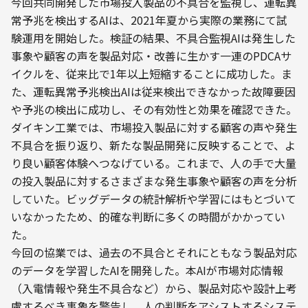
今回共同開発した市場投入製品の不具合を監視し、運転異
常予兆を検出するAIは、2021年夏から実際の業務にて試
験運用を開始した。検証の結果、不具合監視AIは発生した
事象や顧客の声を製品対応・改善に生かす一連のPDCAサ
イクルを、従来比で1年以上短縮することに成功した。ま
た、運転異常予兆検出AIは従来検出できなかった故障要因
や予兆の検出に成功し、その有効性と効果を確認できた。
ダイキン工業では、市場投入製品に対する顧客の声や発生
不具合を振り返り、新たな製品開発に反映することで、よ
り良い顧客体験へつなげている。これまで、人の手で大量
の投入製品に対するさまざまな発生事象や顧客の声を分析
していた。ビッグデータの統計解析や学習にはもとづいて
いなかったため、的確な判断に多くの時間がかかってい
た。
今回の協業では、過去の不具合とそれにともなう製品対応
のデータを学習したAIを開発した。本AIが市場対応情報
（入電情報や発生不具合など）から、製品対応や設計上考
慮するべき事象を警告し、人の判断をアシストするシステ