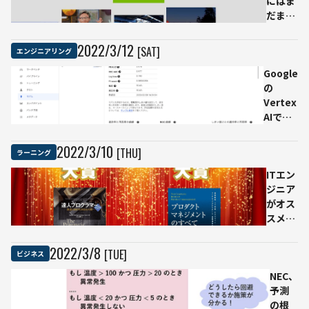
にはま
可視化
を
220
だまだ
までが
LINE
問
可能性
可能に
に通
の
が隠れ
2022
/
3
/
12
[SAT]
エンジニアリング
知で
訓
てい
きた
練
Google
る」
デ
の
NVIDIA
ー
Vertex
が見据
タ
AIで機
える自
を
械学習
然言語
も
モデル
処理の
2022
/
3
/
10
[THU]
ラーニング
と
を作成
今と未
に
してみ
来
ITエン
し
た
ジニア
た
がオス
機
スメす
械
る技術
学
書・ビ
2022
/
3
/
8
[TUE]
ビジネス
習
ジネス
モ
書の大
NEC、
デ
賞が決
予測
ル
定「IT
の根