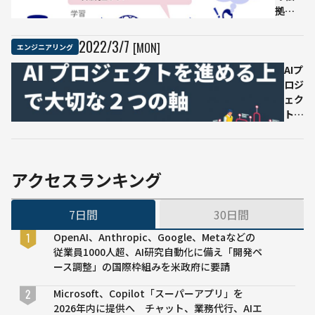
を
エンジ
拠を
活
ニア本
わか
用
大賞
りや
2022
/
3
/
7
[MON]
エンジニアリング
2022」
すく
示すAI
AIプ
技術
ロジ
を開
ェク
発 製
トを
品不
進め
良要
る上
因の
で大
事前
切な
アクセスランキング
特定
「2
や顧
つの
7日間
30日間
客の
軸」
購買
OpenAI、Anthropic、Google、Metaなどの
行動
従業員1000人超、AI研究自動化に備え「開発ペ
分析
ース調整」の国際枠組みを米政府に要請
など
に貢
Microsoft、Copilot「スーパーアプリ」を
献
2026年内に提供へ チャット、業務代行、AIエ