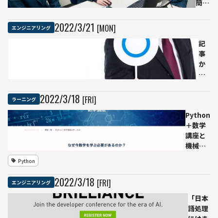
簡単
を開
に使
催
える
高精
2022
/
3
/
21
[MON]
エンジニアリング
こと
度な
に驚
AIく
記
い
ずし
事
た」
字
か
プロ
OCR
ら
グラ
エン
ク
ミン
ジン
イ
2022
/
3
/
18
[FRI]
ラーニング
グ未
開発
ズ
Python
経験
へ
問
＋数学
の高
題
講座と
校生
を
機械学
4人
自
習講座
組
動
Python
が無料
たっ
生
に
た2
成
2022
/
3
/
18
[FRI]
エンジニアリング
Python
カ月
す
でデー
で
る
「日本
タの抽
CO₂
AI
語処理
出から
濃度
約