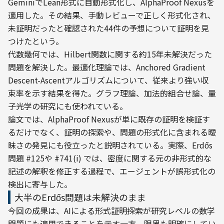
GeminiでLean形式に自動形式化し、AlphaProof Nexusを
適用した。その結果、手動レビューで正しく形式化され、
未証明だったと確認された44件の予想について証明を見
つけたという。
代数幾何では、Hilbert関数に関する約15年未解決だった
問題を解決した。最適化理論では、Anchored Gradient 
Descent-Ascentアルゴリズムについて、従来より強い収
束率を示す結果を得た。グラフ理論、加法的組合せ論、量
子光学の研究にも使われている。
論文では、AlphaProof Nexusが単に既存の証明を検証す
るだけでなく、証明の探索や、問題の形式化に含まれる曖
昧さの発見にも役立ったと説明されている。実際、Erdős
問題 #125や #741(i) では、密度に関する元の非形式的な
記述の解釈を修正する過程で、エージェントが誤形式化の
検出に寄与した。
大半のErdős問題は未解決のまま
今回の成果は、AIによる形式証明探索が研究レベルの数学
問題にも適用できることを示す一方、限界も明確にしてい