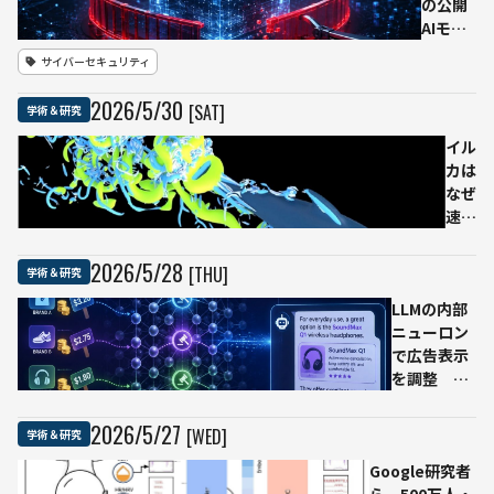
Nature
の公開
が報
AIモデ
道、麻
ル、安
サイバーセキュリティ
痺患者
全ガー
のPC操
ドレー
2026
/
5
/
30
[SAT]
学術＆研究
作や中
ル（フ
国語解
ィッシ
イル
読も
ング、
カは
化学兵
なぜ
器、マ
速く
ルウェ
泳げ
ア作成
るの
2026
/
5
/
28
[THU]
学術＆研究
など）
か
を数分
LLMの内部
大阪
で解除
ニューロン
大学
可能
で広告表示
が富
か オ
を調整 回
岳で
ープン
答にブラン
解
ウェイ
ド情報を自
明、
2026
/
5
/
27
[WED]
学術＆研究
トAIの
然に組み込
尾び
課題浮
Google研究者
む
れサ
き彫り
ら、500万人・
「Neuron
イズ