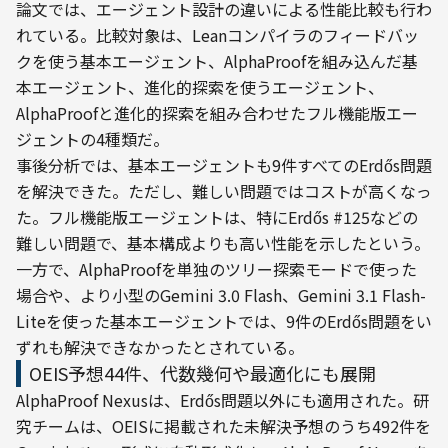
論文では、エージェント設計の違いによる性能比較も行わ
れている。比較対象は、Leanコンパイラのフィードバッ
クを使う基本エージェント、AlphaProofを組み込んだ基
本エージェント、進化的探索を使うエージェント、
AlphaProofと進化的探索を組み合わせたフル機能版エー
ジェントの4種類だ。
事後分析では、基本エージェントも9件すべてのErdős問題
を解決できた。ただし、難しい問題ではコストが高くなっ
た。フル機能版エージェントは、特にErdős #125などの
難しい問題で、基本構成よりも高い性能を示したという。
一方で、AlphaProofを単独のツリー探索モードで使った
場合や、より小型のGemini 3.0 Flash、Gemini 3.1 Flash-
Liteを使った基本エージェントでは、9件のErdős問題をい
ずれも解決できなかったとされている。
OEIS予想44件、代数幾何や最適化にも展開
AlphaProof Nexusは、Erdős問題以外にも適用された。研
究チームは、OEISに掲載された未解決予想のうち492件を