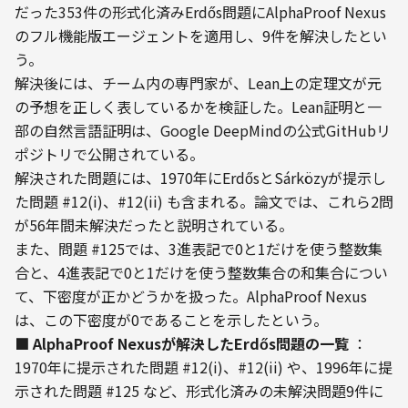
だった353件の形式化済みErdős問題にAlphaProof Nexus
のフル機能版エージェントを適用し、9件を解決したとい
う。
解決後には、チーム内の専門家が、Lean上の定理文が元
の予想を正しく表しているかを検証した。Lean証明と一
部の自然言語証明は、Google DeepMindの公式GitHubリ
ポジトリで公開されている。
解決された問題には、1970年にErdősとSárközyが提示し
た問題 #12(i)、#12(ii) も含まれる。論文では、これら2問
が56年間未解決だったと説明されている。
また、問題 #125では、3進表記で0と1だけを使う整数集
合と、4進表記で0と1だけを使う整数集合の和集合につい
て、下密度が正かどうかを扱った。AlphaProof Nexus
は、この下密度が0であることを示したという。
■ AlphaProof Nexusが解決したErdős問題の一覧
 ：
1970年に提示された問題 #12(i)、#12(ii) や、1996年に提
示された問題 #125 など、形式化済みの未解決問題9件に