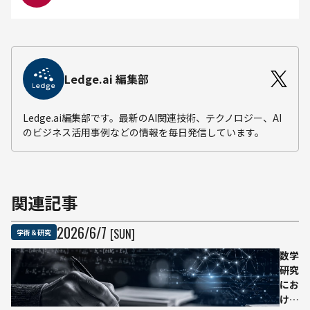
Ledge.ai 編集部
Ledge.ai編集部です。最新のAI関連技術、テクノロジー、AI
のビジネス活用事例などの情報を毎日発信しています。
関連記事
2026
/
6
/
7
[SUN]
学術＆研究
数学
研究
にお
ける