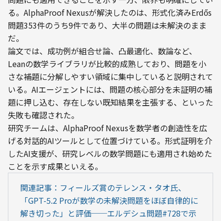
る。AlphaProof Nexusが解決したのは、形式化済みErdős
問題353件のうち9件であり、大半の問題は未解決のまま
だ。
論文では、成功例が組合せ論、凸最適化、数論など、
Leanの数学ライブラリが比較的成熟しており、問題を小
さな補題に分解しやすい領域に集中していると説明されて
いる。AIエージェントには、問題の核心部分を未証明の補
題に押し込む、存在しない既知結果を主張する、といった
失敗も確認された。
研究チームは、AlphaProof Nexusを数学者の創造性を広
げる対話的AIツールとして位置づけている。形式証明を介
したAI支援が、研究レベルの数学問題にも適用され始めた
ことを示す成果といえる。
関連記事：フィールズ賞のテレンス・タオ氏、
「GPT-5.2 Proが数学の未解決問題をほぼ自律的に
解き切った」と評価──エルデシュ問題#728で示