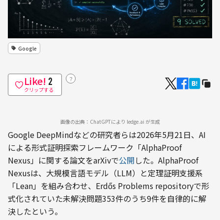
Google
Like!
？
2
クリップする
画像の出典：ChatGPTにより ledge.ai が生成
Google DeepMindなどの研究者らは2026年5月21日、AI
による形式証明探索フレームワーク「AlphaProof 
Nexus」に関する論文をarXivで
公開
した。AlphaProof 
Nexusは、大規模言語モデル（LLM）と定理証明支援系
「Lean」を組み合わせ、Erdős Problems repositoryで形
式化されていた未解決問題353件のうち9件を自律的に解
決したという。