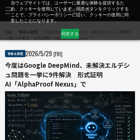
当ウェブサイトでは、ユーザーに最適な体験を提供するた
め、クッキーを使用しています。同意ボタンをクリックする
ことで、プライバシーポリシーに従い、クッキーの使用に同
意したことになります。
Top
>
学術＆研究
>
今度はGoogle DeepMind、未解決エルデシュ問題を
同意する
一挙に9件解決 形式証明AI「AlphaProof Nexus」で
2026
/
5
/
29
[FRI]
学術＆研究
今度はGoogle DeepMind、未解決エルデシ
ュ問題を一挙に9件解決 形式証明
AI「AlphaProof Nexus」で