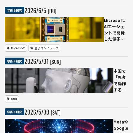
AI利
用へ
2026
/
6
/
5
[FRI]
学術＆研究
提
Microsoft、
言
AIエージェ
研究
ントで開発
者
した量子チ
16
ップ
人が
Microsoft
量子コンピュータ
「Majorana
「ラ
2」発表 量
イデ
2026
/
5
/
31
[SUN]
学術＆研究
子ビットの
ン宣
信頼性1000
言」
中国で
倍、2029年
発
「思考
の実用規模
表、
で操作
へ前進
人間
する」
の著
AI搭載
中国
者責
脳イン
任や
プラン
2026
/
5
/
30
[SAT]
学術＆研究
貢献
トの実
の帰
用化進
Metaや
属を
む
Google
重視