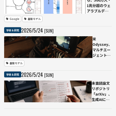
に
1兆分超のウェ
Auctions」
の大
アラブルデー
を提案 清
きな
タで健康AI基盤
華・カーネ
渦輪
Google
基盤モデル
モデル
ギーメロ
が推
「SensorFM」
ン・ハーバ
進力
2026
/
5
/
24
[SUN]
学術＆研究
開発 35種類
ード大学な
に
の健康指標を
どの研究
米
予測
Odyssey、
マルチエー
ジェント世
界モデル
基盤モデル
「Agora-
1」発表
2026
/
5
/
24
[SUN]
学術＆研究
複数の人間
やAIが同じ
未査読論文
生成世界で
リポジトリ
動く研究プ
「arXiv」、
レビュー
生成AIによ
る不適切な
内容・誤っ
た文献引