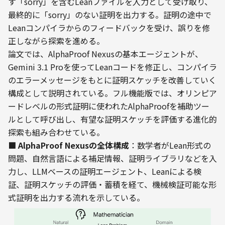
す「sorry」を含むLeanファイルを入力として受け取り、
最終的に「sorry」のない証明を出力する。証明の途中で
Leanコンパイラからのフィードバックを受け、誤りを修
正しながら探索を進める。
論文では、AlphaProof Nexusの基本エージェントが、
Gemini 3.1 Proを使ってLeanコードを修正し、コンパイラ
のエラーメッセージをもとに証明スケッチを改善していく
構成として説明されている。フル機能版では、オリンピア
ードレベルの形式証明に使われたAlphaProofを補助ツー
ルとして呼び出し、有望な証明スケッチを評価する進化的
探索も組み合わせている。
■ AlphaProof Nexusの全体構成
：数学者がLean形式の
問題、自然言語による補足情報、証明ライブラリなどを入
力し、LLMベースの証明エージェント、Leanによる検
証、証明スケッチの評価・蓄積を経て、機械検証可能な形