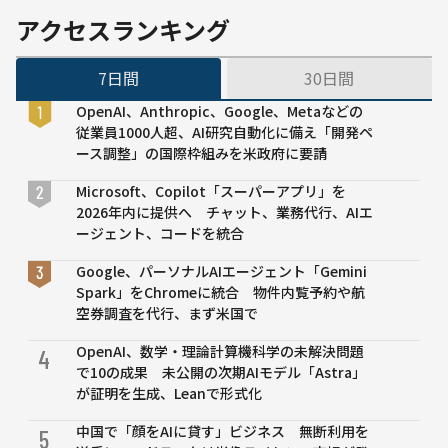
用・盗用な
アクセスランキング
どは「著者
の責任」と
7日間
30日間
明記 未確
認出力に1年
OpenAI、Anthropic、Google、Metaなどの
間の投稿禁
従業員1000人超、AI研究自動化に備え「開発ペ
止など厳格
ース調整」の国際枠組みを米政府に要請
対応
Microsoft、Copilot「スーパーアプリ」を
2026年内に提供へ チャット、業務代行、AIエ
ージェント、コードを統合
Google、パーソナルAIエージェント「Gemini
Spark」をChromeに統合 物件内覧予約や航
空券調査を代行、まず米国で
OpenAI、数学・理論計算機科学の未解決問題
4
で10の成果 未公開の次期AIモデル「Astra」
が証明を生成、Leanで形式化
中国で「顔をAIに貸す」ビジネス 無断利用を
5