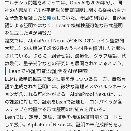
エルデシュ問題をめぐっては、OpenAIも2026年5月、同
社の内部AIモデルが平面単位距離問題に関する従来の有力
な予想を反証したと
発表
していた。今回の研究は、自然言
語による証明ではなく、Leanで機械検証可能な形式証明
を生成した点が特徴だ。
論文では、AlphaProof NexusがOEIS（オンライン整数列
大辞典）の未解決予想492件のうち44件も証明したと報告
されている。さらに、組合せ論、最適化、グラフ理論、代
数幾何、量子光学などの研究にも展開されているという。
Leanで検証可能な証明をAIが探索
LLMは数学的推論で高い性能を示しつつある一方、自然言
語で生成された証明には、微妙な論理ミスやハルシネーシ
ョンが含まれる可能性がある。AlphaProof Nexusは、こ
の課題に対して、証明をLeanで記述し、コンパイラが各
ステップを検証する形式証明の枠組みを用いる。
Leanでは、定義、定理、証明を機械検証可能なコードと
して扱う。AlphaProof Nexusは、証明の未完成部分を示