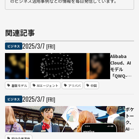
のビジネス活用事例などの情報を毎日発信しています。
関連記事
2025
/
3
/
7
[FRI]
ビジネス
Alibaba
Cloud、AI
モデル
「QWQ-
32B」を発
基盤モデル
AIエージェント
アリババ
中国
表～320億
パラメータ
2025
/
3
/
7
[FRI]
ビジネス
ーで
DeepSeek-
ポケ
R1と同等性
トー
能を実現
ク、
AI同
時通
国内企業事例