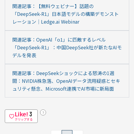
関連記事：【無料ウェビナー】話題の
「DeepSeek-R1」日本語モデルの構築デモンスト
レーション｜Ledge.ai Webinar
関連記事：OpenAI「o1」に匹敵するレベル
「DeepSeek-R1」：中国DeepSeek社が新たなAIモ
デルを発表
関連記事：DeepSeekショックによる怒涛の1週
間：NVIDIA株急落、OpenAIデータ流用疑惑とセキ
ュリティ懸念、Microsoft連携でAI市場に新局面
Like!
？
3
クリップする