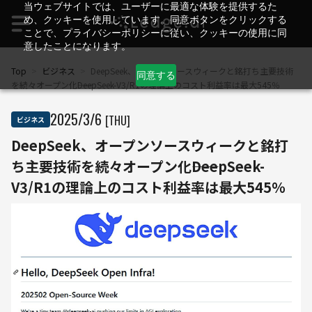
当ウェブサイトでは、ユーザーに最適な体験を提供するた
め、クッキーを使用しています。同意ボタンをクリックする
ことで、プライバシーポリシーに従い、クッキーの使用に同
意したことになります。
Top
>
ビジネス
>
DeepSeek、オープンソースウィークと銘打ち主要技術
同意する
を続々オープン化――DeepSeek-V3/R1の理論上のコスト利益率は最大545％
2025
/
3
/
6
[THU]
ビジネス
DeepSeek、オープンソースウィークと銘打
ち主要技術を続々オープン化――DeepSeek-
V3/R1の理論上のコスト利益率は最大545％