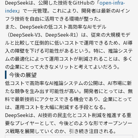
DeepSeekは、公開した技術をGitHubの「
open-infra-
index
」で一元管理。これにより、開発者は最新のAIイン
フラ技術を自由に活用できる環境が整った。
また、DeepSeekの低コスト高効率なAIモデル
（DeepSeek-V3、DeepSeek-R1）は、従来の大規模モデ
ルと比較して圧倒的に低いコストで運用できるため、AI導
入の障壁を下げる可能性があるという。特に、推論システ
ムの最適化によって運用コストが削減されることは、多く
の企業にとって大きなメリットと考えてよいだろう。
今後の展望
低コストで高効率なAI推論システムの公開は、AI市場に新
たな競争を生み出す可能性が高い。開発者にとっては、無
料で最新技術にアクセスできる機会であり、企業にとって
は、運用コストを大幅に削減する手段となる。
DeepSeekは、AI技術の民主化とコスト削減を推進する重
要なプレイヤーとして、今後どのような形でオープンソー
ス戦略を展開していくのか、引き続き注目される。