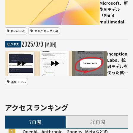
Microsoft、新
型AIモデル
「Phi-4-
multimodal」
と「Phi-4-
Microsoft
マルチモーダルAI
mini」を発表
——エッジAI向
2025
/
3
/
3
[MON]
ビジネス
けのマルチモ
ーダル処理と
Inception
高性能小型モ
Labs、拡
デルを提供
散モデルを
使った拡散
型大規模言
基盤モデル
語モデル
(dLLM)
「Mercury
Coder」を
アクセスランキング
発表 テキ
スト生成系
7日間
30日間
では初の商
用利用で従
OpenAI、Anthropic、Google、Metaなどの