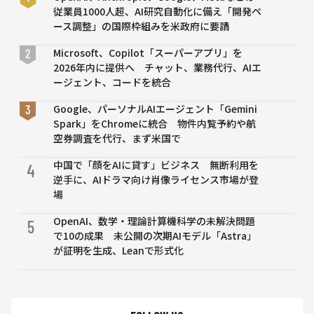
来型LLMの
従業員1000人超、AI研究自動化に備え「開発ペ
最大10倍
ース調整」の国際枠組みを米政府に要請
高速
Microsoft、Copilot「スーパーアプリ」を
2026年内に提供へ チャット、業務代行、AIエ
ージェント、コードを統合
Google、パーソナルAIエージェント「Gemini
Spark」をChromeに統合 物件内覧予約や航
空券調査を代行、まず米国で
中国で「顔をAIに貸す」ビジネス 無断利用を
4
逆手に、AIドラマ向け肖像ライセンス市場が登
場
OpenAI、数学・理論計算機科学の未解決問題
5
で10の成果 未公開の次期AIモデル「Astra」
が証明を生成、Leanで形式化