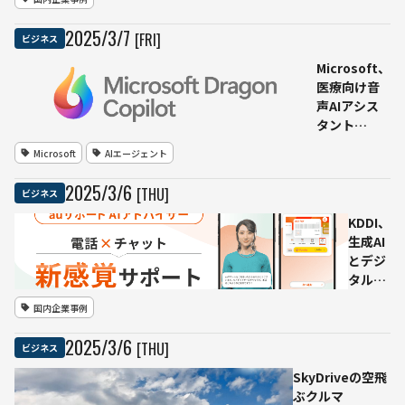
訳サ
ービ
2025
/
3
/
7
[FRI]
ビジネス
ス
「ポ
Microsoft、
ケト
医療向け音
ーク
声AIアシス
for
タント
ツア
「Dragon
Microsoft
AIエージェント
ー」
Copilot」を
を発
発表——臨床
2025
/
3
/
6
[THU]
ビジネス
表―
文書作成の
ひと
効率化と業
KDDI、
りの
務自動化を
生成AI
ガイ
支援
とデジ
ドで
タルヒ
最大
ューマ
国内企業事例
75
ンを活
言語
用した
2025
/
3
/
6
[THU]
ビジネス
に対
「auサ
応、
ポート
SkyDriveの空飛
観光
AIアド
ぶクルマ