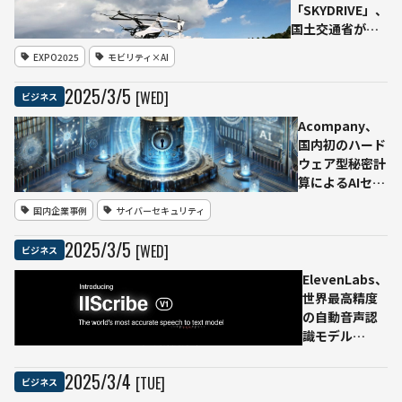
業の
バイザ
「SKYDRIVE」、
言葉
ー『ナ
国土交通省が型
の壁
ギ
式証明の適用基
を解
EXPO2025
モビリティ×AI
サ』」
準を発行 大
消へ
を導入
阪・関西万博で
2025
/
3
/
5
[WED]
―
ビジネス
はデモフライト
を予定
Acompany、
国内初のハード
ウェア型秘密計
算によるAIセキ
ュリティサービ
国内企業事例
サイバーセキュリティ
ス
「AutoPrivacy
2025
/
3
/
5
[WED]
ビジネス
AI
CleanRoom」
ElevenLabs、
を提供開始
世界最高精度
の自動音声認
識モデル
「Scribe」を
発表
2025
/
3
/
4
[TUE]
ビジネス