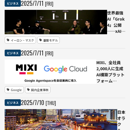
2025
/
7
/
11
[FRI]
ビジネス
トをKPI
とする
世界最強
方針は
AI「Grok
ロヒン
4」公開
ギャ訴
──xAI、
訟の教
わずか数
イーロン・マスク
基盤モデル
訓をい
カ月とい
かせる
う常識外
2025
/
7
/
11
[FRI]
ビジネス
か？
れのスピ
ードでモ
MIXI、全社員
デル刷
2,000人に生成
新 マス
AI構築プラット
ク氏「ネ
フォーム
ットにな
「Google
Google
国内企業事例
い難問も
Agentspace」
解ける」
導入──情報統
2025
/
7
/
10
[THU]
ビジネス
合と業務自動化
で“創造の時
日本
間”を拡大へ
オラ
ク