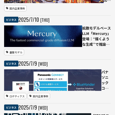
ル、
AIと
国内企業事例
ソブ
リン
2025
/
7
/
10
[THU]
ビジネス
クラ
ウド
拡散モデルベース
運用
LLM「Mercury」
を支
登場：“描くよう
援す
な生成”で推論を
る
加速、GPT-4.1
基盤モデル
「ジ
Nanoの7倍速——
ャパ
Inception Labs
2025
/
7
/
9
[WED]
ビジネス
ン・
が一般チャット向
オペ
けモデルを公開
パナ
レー
ソニ
ショ
ック
ン・
コネ
セン
ク
ロボティクス
国内企業事例
タ
ト、
ー」
ロボ
2025
/
7
/
9
[WED]
ビジネス
開設
ット