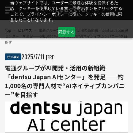
当ウェブサイトでは、ユーザーに最適な体験を提供するた
め、クッキーを使用しています。同意ボタンをクリックする
ことで、プライバシーポリシーに従い、クッキーの使用に同
意したことになります。
Top
>
ビジネス
>
電通グループがAI開発・活用の新組織「dentsu Japan AI
同意する
センター」を発足──約1,000名の専門人材で“AIネイティブカンパニー”を目
指す
2025
/
7
/
11
[FRI]
ビジネス
電通グループがAI開発・活用の新組織
「dentsu Japan AIセンター」を発足──約
1,000名の専門人材で“AIネイティブカンパニ
ー”を目指す