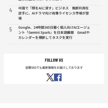
にマ
中国で「顔をAIに貸す」ビジネス 無断利用を
ルチ
4
逆手に、AIドラマ向け肖像ライセンス市場が登
メー
場
カー
制御
Google、24時間365日働く個人向けAIエージェ
5
プラ
ント「Gemini Spark」を日本語展開 Gmailや
ット
カレンダーを横断してタスクを実行
フォ
ーム
も
FOLLOW US
各種SNSでも最新情報をお届けしております