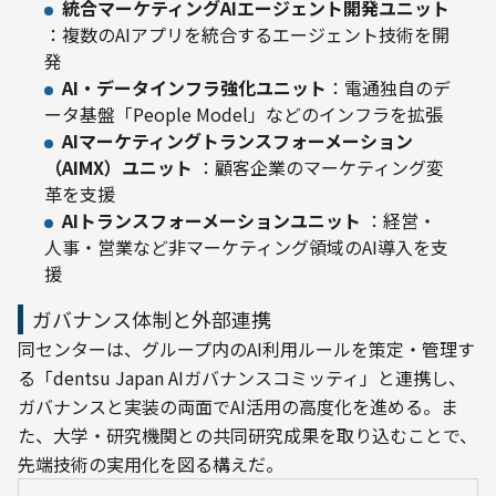
統合マーケティングAIエージェント開発ユニット
：複数のAIアプリを統合するエージェント技術を開
発
AI・データインフラ強化ユニット
：電通独自のデ
ータ基盤「People Model」などのインフラを拡張
AIマーケティングトランスフォーメーション
（AIMX）ユニット
：顧客企業のマーケティング変
革を支援
AIトランスフォーメーションユニット
：経営・
人事・営業など非マーケティング領域のAI導入を支
援
ガバナンス体制と外部連携
同センターは、グループ内のAI利用ルールを策定・管理す
る「dentsu Japan AIガバナンスコミッティ」と連携し、
ガバナンスと実装の両面でAI活用の高度化を進める。ま
た、大学・研究機関との共同研究成果を取り込むことで、
先端技術の実用化を図る構えだ。