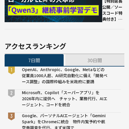
導入
【特別延長
を“丸
公開／ソー
ご
スコード特
と”請
典付き】自
け負
社専用LLM
う新
を低コスト
サー
で実現！
ビス
「Qwen3」
アクセスランキング
開始
の継続事前
──
学習のデモ
7日間
30日間
工程
ンストレー
を一
ション｜
OpenAI、Anthropic、Google、Metaなどの
元管
Ledge.ai
従業員1000人超、AI研究自動化に備え「開発ペ
理し
Webinar
ース調整」の国際枠組みを米政府に要請
導入
期間
Microsoft、Copilot「スーパーアプリ」を
を最
2026年内に提供へ チャット、業務代行、AIエ
大
ージェント、コードを統合
50％
短
Google、パーソナルAIエージェント「Gemini
縮、
Spark」をChromeに統合 物件内覧予約や航
10月
空券調査を代行、まず米国で