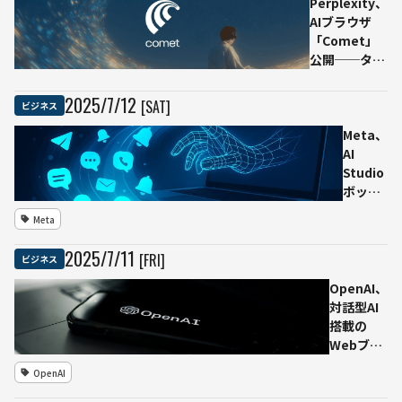
Perplexity、
AIブラウザ
「Comet」
公開──タブ
迷子ゼロへ、
思考をそのま
2025
/
7
/
12
[SAT]
ビジネス
ま実行す
る“ウェブ用
Meta、
AI相棒”
AI
Studio
ボット
に“追い
Meta
掛けメ
ッセー
2025
/
7
/
11
[FRI]
ビジネス
ジ”訓
練との
OpenAI、
内部文
対話型AI
書流出
搭載の
──ユ
Webブラ
ーザエ
ウザを数
OpenAI
ンゲー
週間以内
ジメン
に発表か