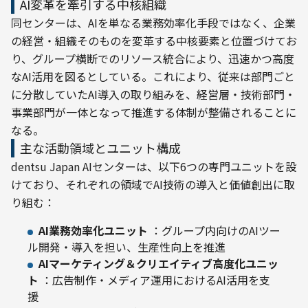
AI変革を牽引する中核組織
同センターは、AIを単なる業務効率化手段ではなく、企業
の経営・組織そのものを変革する中核要素と位置づけてお
り、グループ横断でのリソース統合により、迅速かつ高度
なAI活用を図るとしている。これにより、従来は部門ごと
に分散していたAI導入の取り組みを、経営層・技術部門・
事業部門が一体となって推進する体制が整備されることに
なる。
主な活動領域とユニット構成
dentsu Japan AIセンターは、以下6つの専門ユニットを設
けており、それぞれの領域でAI技術の導入と価値創出に取
り組む：
AI業務効率化ユニット
：グループ内向けのAIツー
ル開発・導入を担い、生産性向上を推進
AIマーケティング＆クリエイティブ高度化ユニッ
ト
：広告制作・メディア運用におけるAI活用を支
援