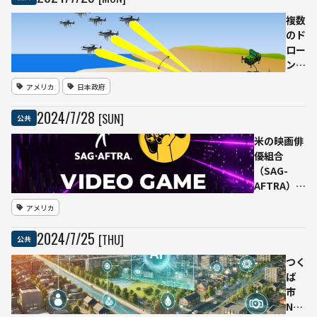
ンケー
議員
ト回答
がAI
複数
でPDF
を使
のド
版は無
った
ロー
料配布
「自
ンを
分の
同時
アメリカ
日本政府
声」
に無
で演
力化
2024
/
7
/
28
[SUN]
公共
説
する
高出
米の映画俳
力マ
優組合
イク
（SAG-
ロ波
AFTRA）、
シス
ストライキ
アメリカ
テ
開始を表
ム
明 ゲーム
2024
/
7
/
25
[THU]
公共
日米
業界のAI利
共同
用問題で対
つく
研究
立
ば
で実
市
用化
NEC