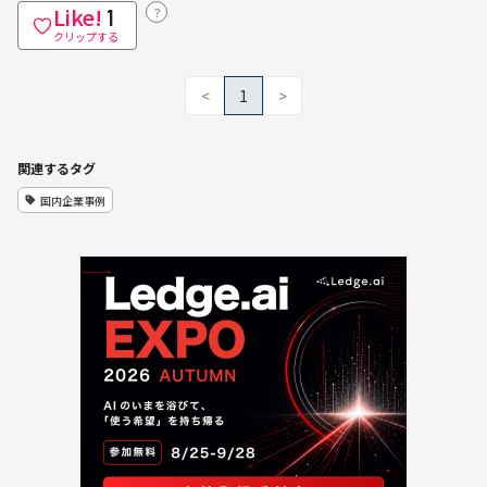
Like!
？
1
クリップする
<
1
>
関連するタグ
国内企業事例