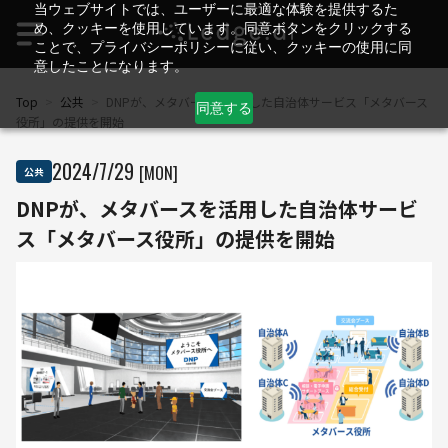
当ウェブサイトでは、ユーザーに最適な体験を提供するた
め、クッキーを使用しています。同意ボタンをクリックする
ことで、プライバシーポリシーに従い、クッキーの使用に同
意したことになります。
Top
>
公共
>
DNPが、メタバースを活用した自治体サービス「メタバース
同意する
役所」の提供を開始
2024
/
7
/
29
[MON]
公共
DNPが、メタバースを活用した自治体サービ
ス「メタバース役所」の提供を開始