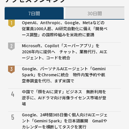
のメ
ンバ
7日間
30日間
ーを
発
OpenAI、Anthropic、Google、Metaなどの
表、
従業員1000人超、AI研究自動化に備え「開発ペ
座長
ース調整」の国際枠組みを米政府に要請
には
東大
Microsoft、Copilot「スーパーアプリ」を
松尾
2026年内に提供へ チャット、業務代行、AIエ
教
ージェント、コードを統合
授
AIに
Google、パーソナルAIエージェント「Gemini
関す
Spark」をChromeに統合 物件内覧予約や航
る法
空券調査を代行、まず米国で
規制
中国で「顔をAIに貸す」ビジネス 無断利用を
のあ
4
逆手に、AIドラマ向け肖像ライセンス市場が登
り方
場
を議
論
Google、24時間365日働く個人向けAIエージェ
5
ント「Gemini Spark」を日本語展開 Gmailや
カレンダーを横断してタスクを実行