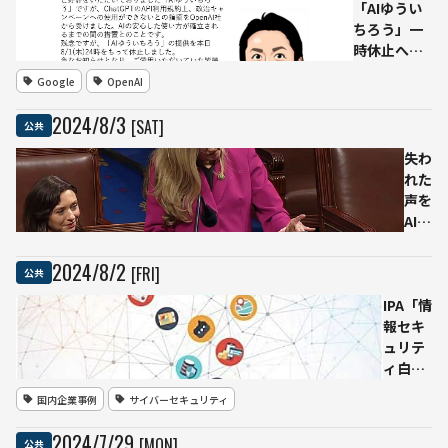
イダ
「AIゆうい
ン
ちろう」一
ス」
時休止へ。
を公
OpenAI「政
Google
OpenAI
開—
治キャンペ
AI時
ーンには使
2024
/
8
/
3
[SAT]
公共
代の
わないで」
著作
玉木雄一郎
失わ
権リ
氏「Gemini
れた
スク
で検討中」
声を
対策
AIで
を強
取り
化
戻す
2024
/
8
/
2
[FRI]
公共
ーー
IPA「情
米連
報セキ
邦会
ュリテ
議
ィ白書
で、
2024」
闘病
国内企業事例
サイバーセキュリティ
を発
中の
行 ア
下院
2024
/
7
/
29
[MON]
公共