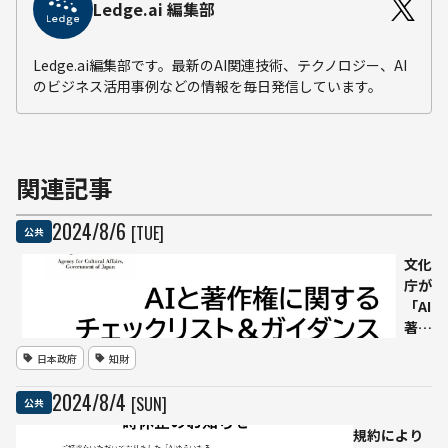
Ledge.ai 編集部
Ledge.ai編集部です。最新のAI関連技術、テクノロジー、AI
のビジネス活用事例などの情報を毎日発信しています。
関連記事
2024
/
8
/
6
[TUE]
公共
文化
庁が
「AI
著作
権チ
日本政府
知財
ェッ
クリ
2024
/
8
/
4
[SUN]
公共
スト
＆ガ
規約により