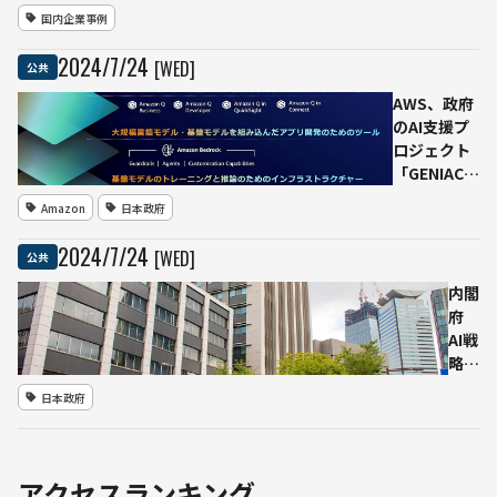
へ
と
国内企業事例
LLM
およ
2024
/
7
/
24
[WED]
公共
び画
像分
AWS、政府
析技
のAI支援プ
術を
ロジェクト
活用
「GENIAC」
した
における計
Amazon
日本政府
防災
算リソース
実証
提供者に選
2024
/
7
/
24
[WED]
公共
実験
定
を実
内閣
施
府
AI戦
略会
議で
日本政府
「AI
制度
研究
会」
アクセスランキング