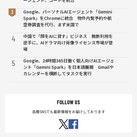
ージェント、コードを統合
ョ
ン」
Google、パーソナルAIエージェント「Gemini
を教
Spark」をChromeに統合 物件内覧予約や航
育目
空券調査を代行、まず米国で
的で
中国で「顔をAIに貸す」ビジネス 無断利用を
使う
4
逆手に、AIドラマ向け肖像ライセンス市場が登
是非
場
Google、24時間365日働く個人向けAIエージェ
5
ント「Gemini Spark」を日本語展開 Gmailや
カレンダーを横断してタスクを実行
FOLLOW US
各種SNSでも最新情報をお届けしております