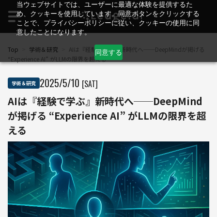
当ウェブサイトでは、ユーザーに最適な体験を提供するた
め、クッキーを使用しています。同意ボタンをクリックする
ことで、プライバシーポリシーに従い、クッキーの使用に同
意したことになります。
Top
>
学術＆研究
>
AIは『経験で学ぶ』新時代へ──DeepMindが掲げる
同意する
“Experience AI” がLLMの限界を超える
2025
/
5
/
10
[SAT]
学術＆研究
AIは『経験で学ぶ』新時代へ──DeepMind
が掲げる “Experience AI” がLLMの限界を超
える