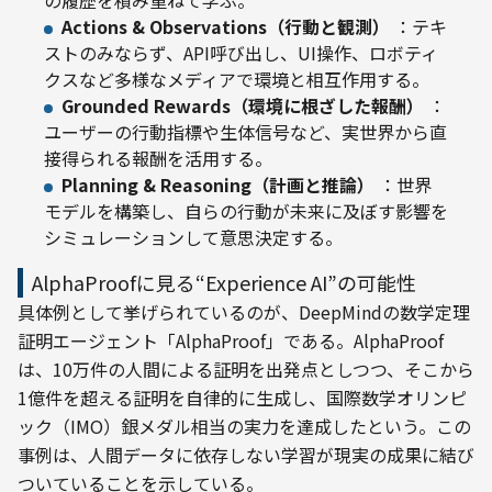
の履歴を積み重ねて学ぶ。
Actions & Observations（行動と観測）
：テキ
ストのみならず、API呼び出し、UI操作、ロボティ
クスなど多様なメディアで環境と相互作用する。
Grounded Rewards（環境に根ざした報酬）
：
ユーザーの行動指標や生体信号など、実世界から直
接得られる報酬を活用する。
Planning & Reasoning（計画と推論）
：世界
モデルを構築し、自らの行動が未来に及ぼす影響を
シミュレーションして意思決定する。
AlphaProofに見る“Experience AI”の可能性
具体例として挙げられているのが、DeepMindの数学定理
証明エージェント「AlphaProof」である。AlphaProof
は、10万件の人間による証明を出発点としつつ、そこから
1億件を超える証明を自律的に生成し、国際数学オリンピ
ック（IMO）銀メダル相当の実力を達成したという。この
事例は、人間データに依存しない学習が現実の成果に結び
ついていることを示している。