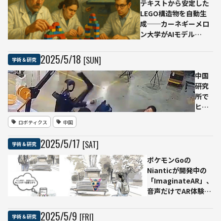
発表
テキストから安定した
LEGO構造物を自動生
成──カーネギーメロ
ン大学がAIモデル
「LegoGPT」と専用デ
ータセット
2025
/
5
/
18
[SUN]
学術＆研究
「StableText2Lego」
を公開
中国
研究
所で
ヒュ
ーマ
ロボティクス
中国
ノイ
ド
2025
/
5
/
17
[SAT]
学術＆研究
が“暴
走”か
ポケモンGoの
──
Nianticが開発中の
制御
「ImaginateAR」、
不能
音声だけでAR体験を
の映
現実空間へ生成可能
像が
に
2025
/
5
/
9
[FRI]
学術＆研究
拡