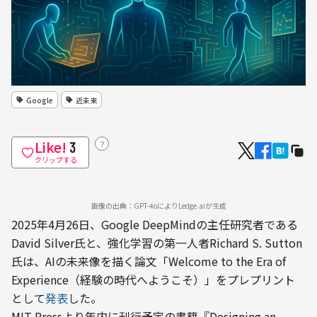
Google
近未来
Like!
？
3
クリップする
画像の出典：GPT-4oによりLedge.aiが生成
2025年4月26日、Google DeepMindの主任研究者である
David Silver氏と、強化学習の第一人者Richard S. Sutton
氏は、AIの未来像を描く論文「Welcome to the Era of 
Experience（経験の時代へようこそ）」をプレプリント
として
発表
した。
MIT Pressより年内に刊行予定の書籍『Designing an 