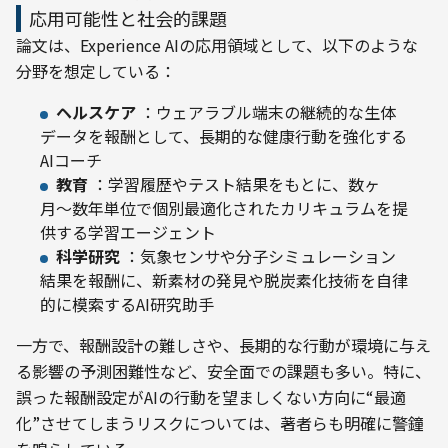
応用可能性と社会的課題
論文は、Experience AIの応用領域として、以下のような
分野を想定している：
ヘルスケア
：ウェアラブル端末の継続的な生体
データを報酬として、長期的な健康行動を強化する
AIコーチ
教育
：学習履歴やテスト結果をもとに、数ヶ
月〜数年単位で個別最適化されたカリキュラムを提
供する学習エージェント
科学研究
：気象センサや分子シミュレーション
結果を報酬に、新素材の発見や脱炭素化技術を自律
的に模索するAI研究助手
一方で、報酬設計の難しさや、長期的な行動が環境に与え
る影響の予測困難性など、安全面での課題も多い。特に、
誤った報酬設定がAIの行動を望ましくない方向に“最適
化”させてしまうリスクについては、著者らも明確に警鐘