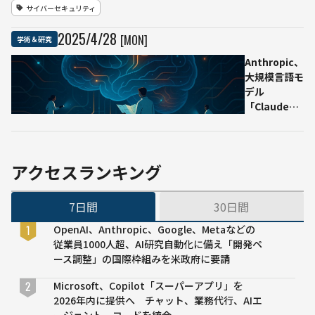
レポ
サイバーセキュリティ
ート
の生
2025
/
4
/
28
[MON]
学術＆研究
成AI
対策
Anthropic、
に物
大規模言語モ
議
デル
：課
「Claude」
題資
の“思考回
料に
路”を透視す
AIト
る――新手法
ラッ
「Circuit
アクセスランキング
プを
Tracing」で
仕掛
ブラックボッ
7日間
30日間
ける
クスに光
手法
OpenAI、Anthropic、Google、Metaなどの
「プ
従業員1000人超、AI研究自動化に備え「開発ペ
ロン
ース調整」の国際枠組みを米政府に要請
プト
イン
Microsoft、Copilot「スーパーアプリ」を
ジェ
2026年内に提供へ チャット、業務代行、AIエ
クシ