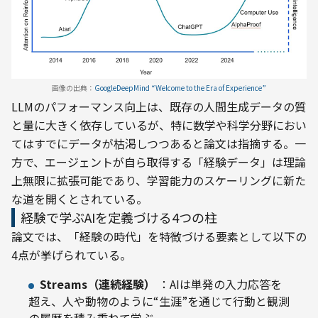
画像の出典：
GoogleDeepMind “Welcome to the Era of Experience”
LLMのパフォーマンス向上は、既存の人間生成データの質
と量に大きく依存しているが、特に数学や科学分野におい
てはすでにデータが枯渇しつつあると論文は指摘する。一
方で、エージェントが自ら取得する「経験データ」は理論
上無限に拡張可能であり、学習能力のスケーリングに新た
な道を開くとされている。
経験で学ぶAIを定義づける4つの柱
論文では、「経験の時代」を特徴づける要素として以下の
4点が挙げられている。
Streams（連続経験）
：AIは単発の入力応答を
超え、人や動物のように“生涯”を通じて行動と観測