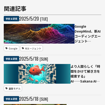
関連記事
2025
/
5
/
20
[TUE]
学術＆研究
Google
DeepMind、新AI
コーディングエー
ジェント
『AlphaEvolve』
Google
AIエージェント
を公開——
Gemini活用によ
2025
/
5
/
18
[SUN]
学術＆研究
る進化的アプロー
チで高度なアルゴ
より人間らしく「時
リズムを設計、未
間をかけて解き方を
解決問題に一手
模索する」
AI──Sakana AIの
新モデル
基盤モデル
「Continuous
Thought
2025
/
5
/
18
[SUN]
学術＆研究
Machine（CTM）」