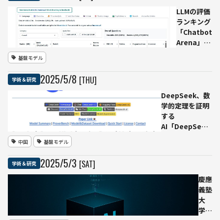
散、
LLMの評価
安全
ランキング
性に
「Chatbot
疑問
Arena」に
の声
Meta・
基盤モデル
Googleな
ど大手優遇
2025
/
5
/
8
[THU]
学術＆研究
の疑惑—
Cohereら
DeepSeek、数
研究者が不
学的定理を証明
透明な評価
する
手法を指
AI「DeepSeek-
摘、LM
Prover-V2」を
中国
基盤モデル
Arenaは
公開ーーLean 4
「事実誤
形式でSOTA性
2025
/
5
/
3
[SAT]
学術＆研究
認」と反論
能を達成
慶應
義塾
大
学、