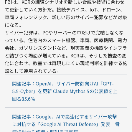
FBIは、KCRの訓練シナリオを新しい脅威や技術に合わせ
て更新していく方針だ。接続デバイス、IoT、ドローン、
車両フォレンジック、新しい形のサイバー犯罪などが対象
になる。
サイバー犯罪は、PCやサーバーの中だけで完結しなくな
っている。住宅内のスマート機器、車両、医療機関、電力
会社、ガソリンスタンドなど、現実空間の機器やインフラ
と結びつく場面が増えている。KCRは、そうした捜査の変
化に合わせ、教室では再現しにくい現場判断を訓練する施
設として運用されている。
関連記事：OpenAI、サイバー防御向けAI「GPT-
5.5-Cyber」を更新 Claude Mythos 5の公表値を上
回る85.6％
関連記事：Google、AIで高速化するサイバー攻撃
に対抗する「Google AI Threat Defense」発表　脅
威検出から修復・監視まで支援