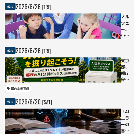
月
らが
科の
2026
/
6
/
26
[FRI]
公共
15
「ほ
AI代
日施
ぼ絶
替懸
ノル
行
え間
念に
ウェ
ない
声
ー、
騒
明
小学
音・
教員
生の
振
置き
AI利
2026
/
6
/
26
[FRI]
公共
動」
換え
用を
と主
を否
原則
東京
張
定、
認め
都、
28
ず
都庁
専攻
基礎
舎に
語体
学力
AI自
国内企業事例
制は
への
動分
維持
影響
別リ
2026
/
6
/
20
[SAT]
公共
へ
を懸
サイ
念
クル
「AI
ボッ
エラ
クス
ーの
設
喜