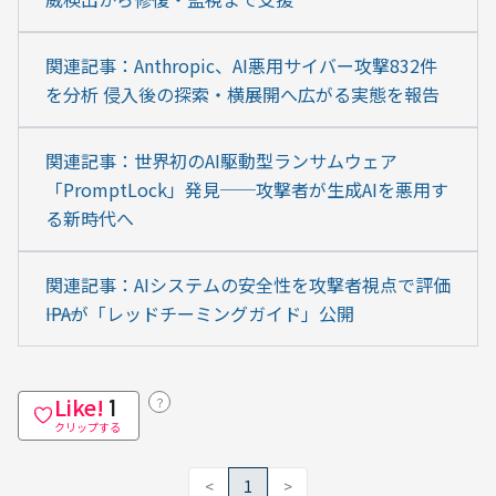
関連記事：Anthropic、AI悪用サイバー攻撃832件
を分析 侵入後の探索・横展開へ広がる実態を報告
関連記事：世界初のAI駆動型ランサムウェア
「PromptLock」発見──攻撃者が生成AIを悪用す
る新時代へ
関連記事：AIシステムの安全性を攻撃者視点で評価
――IPAが「レッドチーミングガイド」公開
Like!
？
1
クリップする
<
1
>