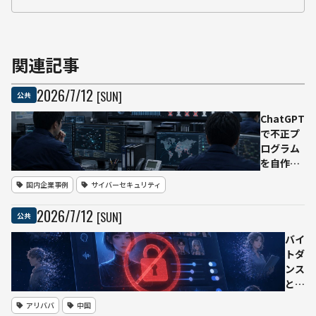
関連記事
2026
/
7
/
12
[SUN]
公共
ChatGPT
で不正プ
ログラム
を自作
か 「バ
国内企業事例
サイバーセキュリティ
ンダイチ
ャンネ
2026
/
7
/
12
[SUN]
公共
ル」4万
6812アカ
バイ
ウントを
トダ
無断退
ンス
会、高1
とア
男子を再
リバ
アリババ
中国
逮捕
バ、