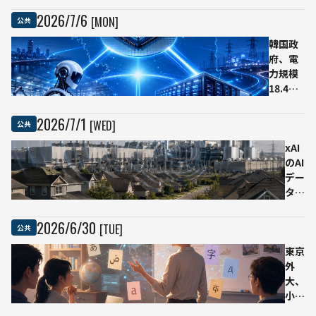
人格
2026
/
7
/
6
[MON]
公共
や話
し方
韓国政
を設
府、電
定で
力規模
きる
18.4GW
AIエ
のAIデ
ージ
ータセ
2026
/
7
/
1
[WED]
公共
ェン
ンター
ト機
整備
xAI
能を
へ 半
のAI
相次
導体・
デー
ぎ終
フィジ
タセ
了
カルAI
ンタ
へ
と国家
ー発
2026
/
6
/
30
[TUE]
公共
中国
の3大メ
電施
の擬
ガプロ
設に
東京
人化
ジェク
騒音
外
AI新
トに
訴
大、
規制
訟
小規
が7
住民
模語