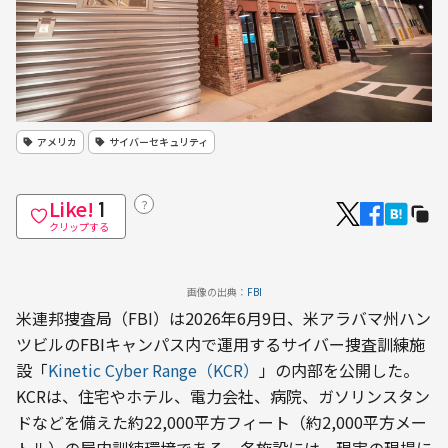
アメリカ
サイバーセキュリティ
Like!
？
1
クリップする
画像の出典：
FBI
米連邦捜査局（FBI）は2026年6月9日、米アラバマ州ハン
ツビルのFBIキャンパス内で運用するサイバー捜査訓練施
設「
Kinetic Cyber Range（KCR）
」の内部を公開した。
KCRは、住宅やホテル、電力会社、病院、ガソリンスタン
ドなどを備えた約22,000平方フィート（約2,000平方メー
トル）の屋内訓練環境である。各施設には、現実の現場に