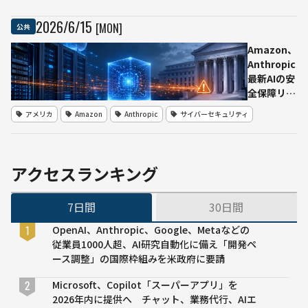
置
劇」
リチ
と呼
2026
/
6
/
15
[MON]
公共
ウム
ばれ
イオ
Amazon、
た法
ン電
Anthropic
廷ト
池内
最新AIの安
ラブ
蔵製
全保障リス
ル
品を
クを米政権
双方
アメリカ
Amazon
Anthropic
サイバーセキュリティ
回収
に指摘か
の代
Fable 5停
理人
止の背景に
が架
浮上
空判
アクセスランキング
例を
引
7日間
30日間
用、
米連
OpenAI、Anthropic、Google、Metaなどの
邦地
従業員1000人超、AI研究自動化に備え「開発ペ
裁が
ース調整」の国際枠組みを米政府に要請
弁護
士4
Microsoft、Copilot「スーパーアプリ」を
人を
2026年内に提供へ チャット、業務代行、AIエ