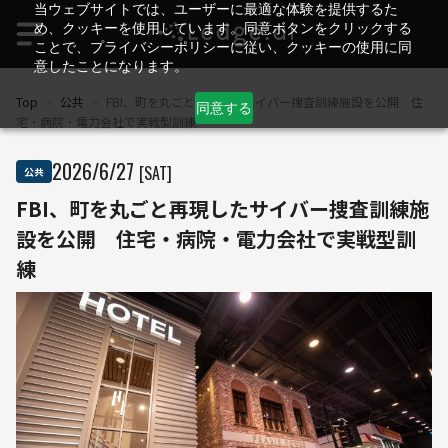
当ウェブサイトでは、ユーザーに最適な体験を提供するた
め、クッキーを使用しています。同意ボタンをクリックする
ことで、プライバシーポリシーに従い、クッキーの使用に同
意したことになります。
Top
>
公共
>
FBI、町を丸ごと再現したサイバー捜査訓練施設を公開 住
同意する
宅・病院・電力会社で実戦型訓練
2026
/
6
/
27
[SAT]
公共
FBI、町を丸ごと再現したサイバー捜査訓練施
設を公開 住宅・病院・電力会社で実戦型訓
練