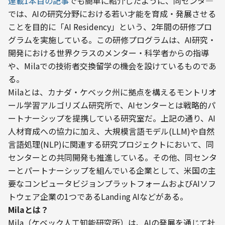
連載1本目の記事
でも簡単に紹介したように、同センタ―
では、AIの研究分野における若い才能を育成・発展させる
ことを目的に「AI Residency」という、2年間の研修プロ
グラムを実施している。この研修プログラムは、AI研究・
開発における世界クラスのメンター・科学者からの指導
や、Milaでの技術者交換留学の機会を設けているものであ
る。
Milaとは、カナダ・ケベック州に拠点を構えるモントリオ
ール学習アルゴリズム研究所で、AIセンターとは戦略的パ
ートナーシップを提携している研究室だ。上記の通り、AI
人材育成への協力に加え、大規模言語モデル(LLM)や自然
言語処理(NLP)に関連する研究プロジェクトにおいて、同
センターとの共同開発も推進している。その他、同センタ
ーとパートナーシップを組んでいる企業として、米国の主
要なコンピュータビジョンプラットフォームおよびAIソフ
トウェア企業の1つであるLanding AIなどがある。
Milaとは？
Mila（ケベック人工知能研究所）は、AIの発展を通じて社