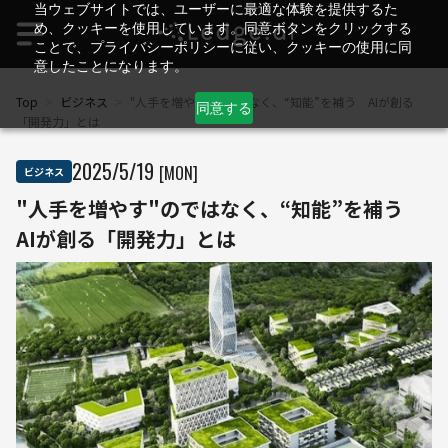
当ウェブサイトでは、ユーザーに最適な体験を提供するた
め、クッキーを使用しています。同意ボタンをクリックする
ことで、プライバシーポリシーに従い、クッキーの使用に同
意したことになります。
Top
>
ビジネス
>
"人手を増やす"のではなく、“知能”を補う AIが創る
同意する
「開発力」とは
2025
/
5
/
19
[MON]
ビジネス
"人手を増やす"のではなく、“知能”を補う
AIが創る「開発力」とは