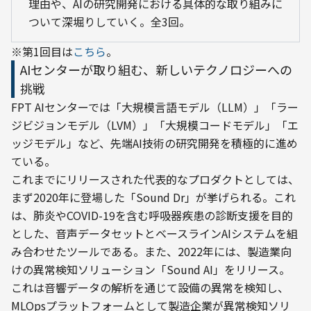
理由や、AIの研究開発における具体的な取り組みに
ついて深堀りしていく。全3回。
※第1回目は
こちら
。
AIセンターが取り組む、新しいテクノロジーへの
挑戦
FPT AIセンターでは「大規模言語モデル（LLM）」「ラー
ジビジョンモデル（LVM）」「大規模コードモデル」「エ
ッジモデル」など、先端AI技術の研究開発を積極的に進め
ている。
これまでにリリースされた代表的なプロダクトとしては、
まず2020年に登場した「Sound Dr」が挙げられる。これ
は、肺炎やCOVID-19を含む呼吸器疾患の診断支援を目的
とした、音声データセットとベースラインAIシステムを組
み合わせたツールである。また、2022年には、製造業向
けの異常検知ソリューション「Sound AI」をリリース。
これは音響データの解析を通じて設備の異常を検知し、
MLOpsプラットフォームとして製造企業が異常検知ソリ