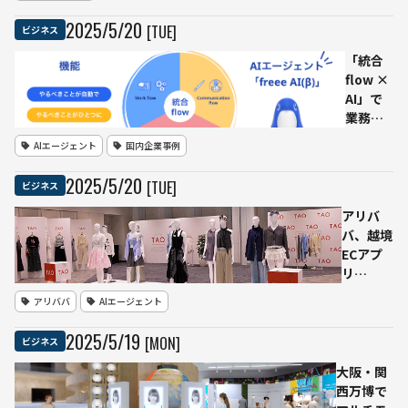
タン
2025
/
5
/
20
[TUE]
ビジネス
ト搭
載の
「統合
「オ
flow ×
ール
AI」で
イン
業務の
ワン
分断を
AIエージェント
国内企業事例
デバ
解消
イ
フリー
2025
/
5
/
20
[TUE]
ビジネス
ス」
がAIエ
で業
ージェ
アリバ
務改
ント
バ、越境
革
「freee
ECアプ
数万
AI（β
リ
ペー
版）」
「TAO」
アリババ
AIエージェント
ジの
を発表
にAIエー
マニ
ジェント
2025
/
5
/
19
[MON]
ビジネス
ュア
機能を搭
ルを
載 日本
大阪・関
即時
市場向け
西万博で
検索
に個別最