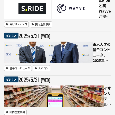
S.RIDE
と英
Wayve
が提
携 首
モビリティ×AI
国内企業事例
都圏で
自動運
2025
/
5
/
21
[WED]
ビジネス
転AI開
発に向
東京大学の
けた公
量子コンピ
道デー
ュータ、
タの収
2025年後
集を開
半にIBMの
量子コンピュータ
スパコン
始
最新世代
156量子ビ
2025
/
5
/
21
[WED]
ビジネス
ットプロセ
ッサ
イオ
「Heron」
ンリ
へアップグ
テー
レード
ル、
AIア
国内企業事例
シス