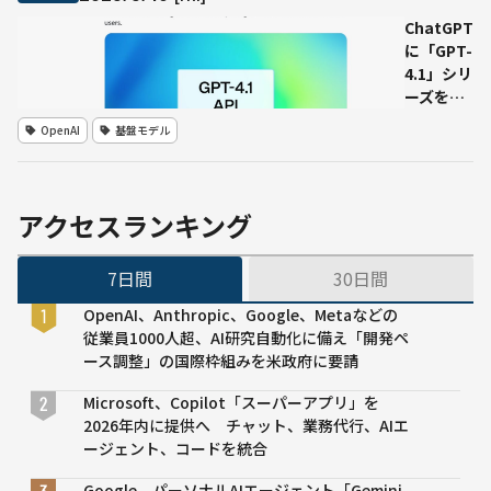
の埋め込
み型脳コ
ChatGPT
ンピュー
に「GPT-
タインタ
4.1」シリ
ーフェー
ーズを正
ス対応へ
式導入、
OpenAI
基盤モデル
無料・有
料プラン
で提供範
囲を拡大
アクセスランキング
7日間
30日間
OpenAI、Anthropic、Google、Metaなどの
従業員1000人超、AI研究自動化に備え「開発ペ
ース調整」の国際枠組みを米政府に要請
Microsoft、Copilot「スーパーアプリ」を
2026年内に提供へ チャット、業務代行、AIエ
ージェント、コードを統合
Google、パーソナルAIエージェント「Gemini