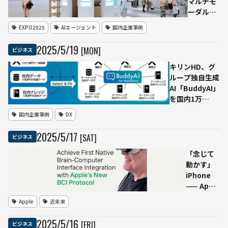
マルチモ
適化を強
ーダル対
化
話AIエー
EXPO2025
AIエージェント
国内企業事例
ジェント
「Saya」
2025
/
5
/
19
[MON]
ビジネス
期間限定
で導入、
キリンHD、グ
エッジAI
ループ独自生成
のIdeinが
AI「BuddyAI」
技術支援
を国内1万
を実施ー
5,000人規模で
国内企業事例
DX
ー5月13
展開へ
日から19
2025
/
5
/
17
[SAT]
ビジネス
日まで
「念じて
動かす」
iPhone
—— Apple
デバイス
Apple
近未来
が
Synchron
2025
/
5
/
16
[FRI]
ビジネス