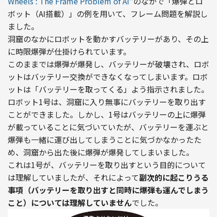
Wheels : The Frame Problem of AI”
のなかで「爆弾とロ
ボット（AI搭載）」の例を用いて、フレーム問題を解説し
ました。
洞窟のなかにロボットを動かすバッテリーがあり、その上
に時限爆弾が仕掛けられています。

このままでは爆弾が爆発し、バッテリーが破壊され、ロボ
ットはバッテリー交換ができなくなってしまいます。ロボ
ットは「バッテリーを取ってくる」よう指示されました。
ロボット1号は、洞窟に入り無事にバッテリーを取り出す
ことができました。しかし、1号はバッテリーの上に爆弾
が載っていることに気づいていたが、バッテリーを運ぶと
爆弾も一緒に運び出してしまうことに気づかなかったた
め、洞窟から出た後に爆弾が爆発してしまいました。

これは1号が、バッテリーを取り出すという目的について
は理解していましたが、それによって
副次的に起こりうる
事項（バッテリーを取り出すと同時に爆弾も運んでしまう
こと）については理解していません
でした。