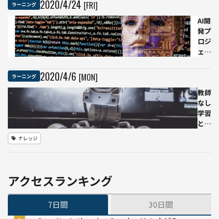
2020
/
4
/
24
[FRI]
ラーニング
械学習
が学べ
AI開
る学習
発プ
コンテ
ロジ
ンツ11
ェク
選
トの
全て
2020
/
4
/
6
[MON]
ラーニング
｜開
発フ
教師
ロー
なし
の全
学習
体
とは
像・
| 教
ナレッジ
各フ
師あ
ェー
り学
ズの
習や
ポイ
強化
アクセスランキング
ン
学習
ト・
との
7日間
30日間
「AI
違
時
い・