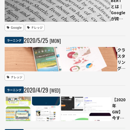
BERT
単解
すく
で
とは｜
説
解説
作
Google
ら
が誇る
れ
自然言
Google
ナレッジ
た
語処理
モデル
2020
/
5
/
25
[MON]
ラーニング
の仕組
み、特
クラ
徴を解
スタ
説
リン
グと
は |
ナレッジ
概
要・
2020
/
4
/
29
[WED]
ラーニング
手
順・
【2020
活用
年
事例
GW】
を紹
今すぐ
介
無料で
AI・機