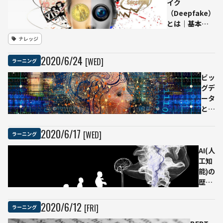
イク
ラ
（Deepfake）
ミ
とは｜基本知
ン
識、表出した
グ
ナレッジ
恐怖とその対
も
策について
不
2020
/
6
/
24
[WED]
ラーニング
要
で
ビッ
使
グデ
え
ータ
る
とは
AI
｜基
開
本か
2020
/
6
/
17
[WED]
ラーニング
発
ら活
ツ
AI(人
用
ー
工知
例、
ル
能)の
AIと
は
歴史
の関
現
｜時
係を
場
系列
わか
2020
/
6
/
12
[FRI]
ラーニング
目
で簡
りや
線