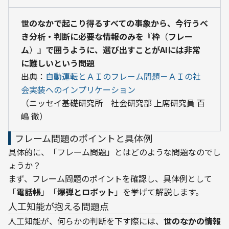
世のなかで起こり得るすべての事象から、今行うべ
き分析・判断に必要な情報のみを
『
枠
（
フレー
ム
）』
で囲うように、選び出すことがAIには非常
に難しいという問題
出典：
自動運転とＡＩのフレーム問題－ＡＩの社
会実装へのインプリケーション
（ニッセイ基礎研究所　社会研究部 上席研究員 百
嶋 徹）
フレーム問題のポイントと具体例
具体的に、「フレーム問題」とはどのような問題なのでし
ょうか？

まず、フレーム問題のポイントを確認し、具体例として
「
電話帳
」「
爆弾とロボット
」を挙げて解説します。
人工知能が抱える問題点
人工知能が、何らかの判断を下す際には、
世のなかの情報