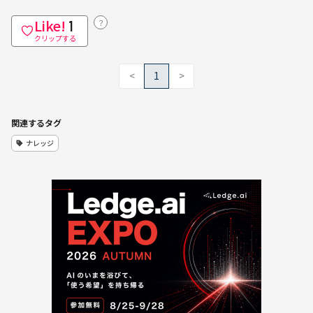
Like!
？
1
クリップする
<
1
>
関連するタグ
ナレッジ