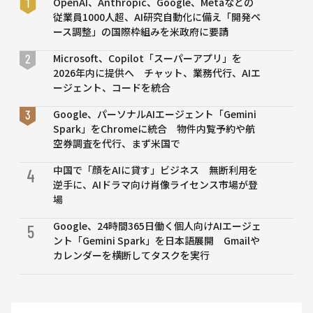
OpenAI、Anthropic、Google、Metaなどの
代」
活用
従業員1000人超、AI研究自動化に備え「開発ペ
の開
事
ース調整」の国際枠組みを米政府に要請
発の
例・
秘訣
代表
Microsoft、Copilot「スーパーアプリ」を
まで
的な
2026年内に提供へ チャット、業務代行、AIエ
徹底
アル
ージェント、コードを統合
解説
ゴリ
ズム
Google、パーソナルAIエージェント「Gemini
を紹
Spark」をChromeに統合 物件内覧予約や航
介
空券調査を代行、まず米国で
中国で「顔をAIに貸す」ビジネス 無断利用を
4
逆手に、AIドラマ向け肖像ライセンス市場が登
場
Google、24時間365日働く個人向けAIエージェ
5
ント「Gemini Spark」を日本語展開 Gmailや
カレンダーを横断してタスクを実行