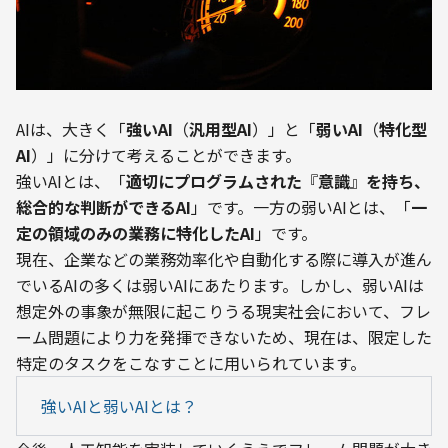
AIは、大きく「
強いAI
（
汎用型AI
）」と「
弱いAI
（
特化型
AI
）」に分けて考えることができます。

強いAIとは、「
適切にプログラムされた
『
意識
』
を持ち、
総合的な判断ができるAI
」です。一方の弱いAIとは、「
一
定の領域のみの業務に特化したAI
」です。
現在、企業などの業務効率化や自動化する際に導入が進ん
でいるAIの多くは弱いAIにあたります。しかし、弱いAIは
想定外の事象が無限に起こりうる現実社会において、フレ
ーム問題により力を発揮できないため、現在は、限定した
特定のタスクをこなすことに用いられています。
強いAIと弱いAIとは？