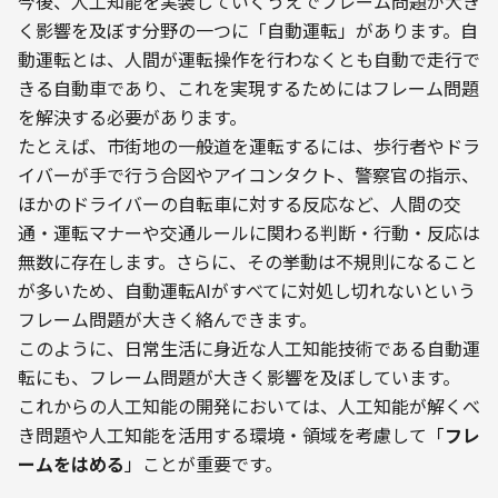
今後、人工知能を実装していくうえでフレーム問題が大き
く影響を及ぼす分野の一つに「自動運転」があります。自
動運転とは、人間が運転操作を行わなくとも自動で走行で
きる自動車であり、これを実現するためにはフレーム問題
を解決する必要があります。
たとえば、市街地の一般道を運転するには、歩行者やドラ
イバーが手で行う合図やアイコンタクト、警察官の指示、
ほかのドライバーの自転車に対する反応など、人間の交
通・運転マナーや交通ルールに関わる判断・行動・反応は
無数に存在します。さらに、その挙動は不規則になること
が多いため、自動運転AIがすべてに対処し切れないという
フレーム問題が大きく絡んできます。
このように、日常生活に身近な人工知能技術である自動運
転にも、フレーム問題が大きく影響を及ぼしています。
これからの人工知能の開発においては、人工知能が解くべ
き問題や人工知能を活用する環境・領域を考慮して「
フレ
ームをはめる
」ことが重要です。