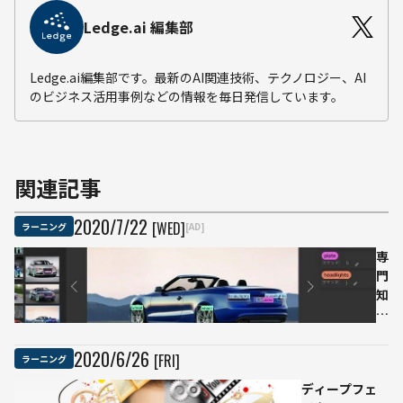
Ledge.ai 編集部
Ledge.ai編集部です。最新のAI関連技術、テクノロジー、AI
のビジネス活用事例などの情報を毎日発信しています。
関連記事
2020
/
7
/
22
[WED]
ラーニング
[AD]
専
門
知
識
も
プ
2020
/
6
/
26
[FRI]
ラーニング
ロ
ディープフェ
グ