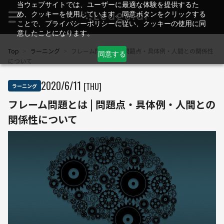
当ウェブサイトでは、ユーザーに最適な体験を提供するた
め、クッキーを使用しています。同意ボタンをクリックする
ことで、プライバシーポリシーに従い、クッキーの使用に同
意したことになります。
Top
>
ラーニング
>
フレーム問題とは | 問題点・具体例・人間との関係性
同意する
について
2020
/
6
/
11
[THU]
ラーニング
フレーム問題とは | 問題点・具体例・人間との
関係性について